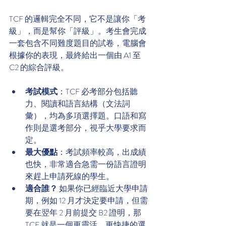
TCF 的邏輯完全不同，它不是讓你「考
級」，而是幫你「評級」。考生會完成
一套包含不同難度題目的試卷，電腦會
根據你的表現，最終給出一個由 A1 至 
C2 的綜合評級。
考試模式
：TCF 必考部分包括聽
力、閱讀和語言結構（文法詞
彙），均為多項選擇題。口語和寫
作則是選考部分，視乎大學要求而
定。
最大優點
：考試頻率較高，出成績
也快，非常適合急需一份語言證明
來趕上申請死線的學生。
適合誰？
 如果你已經臨近大學申請
期，例如 12 月才決定要申請，但需
要在翌年 2 月前提交 B2 證明，那 
TCF 就是一個更靈活、更快捷的選