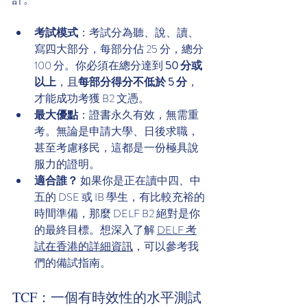
考試模式
：考試分為聽、說、讀、
寫四大部分，每部分佔 25 分，總分 
100 分。你必須在總分達到 
50 分或
以上
，且
每部分得分不低於 5 分
，
才能成功考獲 B2 文憑。
最大優點
：證書永久有效，無需重
考。無論是申請大學、日後求職，
甚至考慮移民，這都是一份極具說
服力的證明。
適合誰？
 如果你是正在讀中四、中
五的 DSE 或 IB 學生，有比較充裕的
時間準備，那麼 DELF B2 絕對是你
的最終目標。想深入了解 
DELF 考
試在香港的詳細資訊
，可以參考我
們的備試指南。
TCF：一個有時效性的水平測試