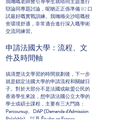
我哋嘅老師會引導學生就唔同主題進行
辯論同專題討論，呢啲正正係準備 B2 口
試最好嘅實戰訓練。我哋喺尖沙咀嘅校
舍環境舒適，非常適合進行深入嘅學術
交流同練習。
申請法國大學：流程、文
件及時間軸
搞清楚法文學習的時間規劃後，下一步
就是鎖定法國大學的申請流程和關鍵日
子。對於大部分不是法國或歐盟公民的
香港學生來說，想申請法國公立大學的
學士或碩士課程，主要有三大門路：
Parcoursup
、
DAP (Demande d'Admission 
Préalable)
，以及 
Études en France
。
三大申請途徑全面睇