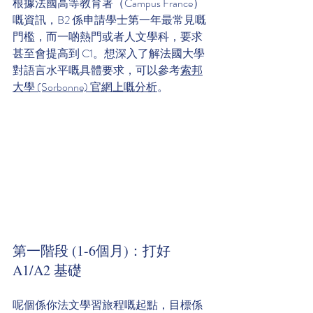
根據法國高等教育署（Campus France）
嘅資訊，B2 係申請學士第一年最常見嘅
門檻，而一啲熱門或者人文學科，要求
甚至會提高到 C1。想深入了解法國大學
對語言水平嘅具體要求，可以參考
索邦
大學 (Sorbonne) 官網上嘅分析
。
第一階段 (1-6個月)：打好 
A1/A2 基礎
呢個係你法文學習旅程嘅起點，目標係