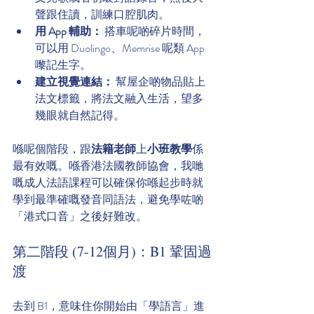
聲跟住讀，訓練口腔肌肉。
用 App 輔助：
 搭車呢啲碎片時間，
可以用 Duolingo、Memrise 呢類 App 
嚟記生字。
建立視覺連結：
 幫屋企啲物品貼上
法文標籤，將法文融入生活，望多
幾眼就自然記得。
喺呢個階段，跟
法籍老師
上
小班教學
係
最有效嘅。喺香港法國教師協會，我哋
嘅成人法語課程可以確保你喺起步時就
學到最準確嘅發音同語法，避免學咗啲
「港式口音」之後好難改。
第二階段 (7-12個月)：B1 鞏固過
渡
去到 B1，意味住你開始由「學語言」進