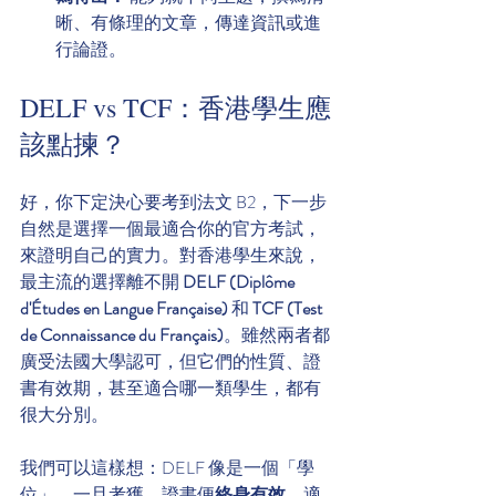
晰、有條理的文章，傳達資訊或進
行論證。
DELF vs TCF：香港學生應
該點揀？
好，你下定決心要考到法文 B2，下一步
自然是選擇一個最適合你的官方考試，
來證明自己的實力。對香港學生來說，
最主流的選擇離不開 
DELF (Diplôme 
d'Études en Langue Française)
 和 
TCF (Test 
de Connaissance du Français)
。雖然兩者都
廣受法國大學認可，但它們的性質、證
書有效期，甚至適合哪一類學生，都有
很大分別。
我們可以這樣想：DELF 像是一個「學
位」，一旦考獲，證書便
終身有效
，適