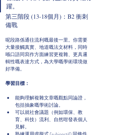
躍。
第三階段 (13-18個月)：B2 衝刺
備戰
呢段路係通往流利嘅最後一里。你需要
大量接觸真實、地道嘅法文材料，同時
喺口語同寫作方面練習更複雜、更具邏
輯性嘅表達方式，為大學嘅學術環境做
好準備。
學習目標：
能夠理解複雜文章嘅觀點同論證，
包括抽象嘅學術討論。
可以就社會議題（例如環保、教
育、科技）流利、自然咁發表個人
見解。
熟練運用虛擬式 (subjonctif) 同條件