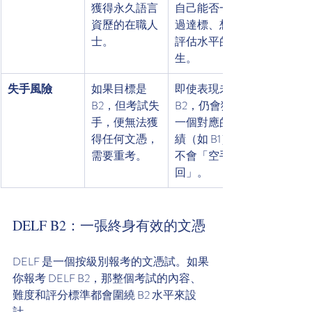
獲得永久語言
自己能否一次
資歷的在職人
過達標、想先
士。
評估水平的考
生。
失手風險
如果目標是 
即使表現未達 
B2，但考試失
B2，仍會獲得
手，便無法獲
一個對應的成
得任何文憑，
績（如 B1），
需要重考。
不會「空手而
回」。
DELF B2：一張終身有效的文憑
DELF 是一個按級別報考的文憑試。如果
你報考 DELF B2，那整個考試的內容、
難度和評分標準都會圍繞 B2 水平來設
計。