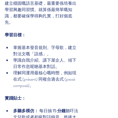
建立穩固嘅語言基礎，最重要係培養出
學習興趣同習慣。就算係最簡單嘅知
識，都要確保學得夠扎實，打好個底
先。
學習目標：
掌握基本發音規則、字母歌，建立
對法文嘅「語感」。
學識自我介紹、講下屋企人、傾下
日常作息呢啲基本對話。
理解同運用最核心嘅時態，例如現
在式 (présent) 同複合過去式 (passé 
composé)。
實踐貼士：
多聽多模仿：
 每日抽 
15 分鐘
聽吓法
文兒歌或者初級對話錄音，然後大