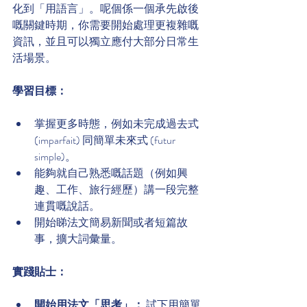
化到「用語言」。呢個係一個承先啟後
嘅關鍵時期，你需要開始處理更複雜嘅
資訊，並且可以獨立應付大部分日常生
活場景。
學習目標：
掌握更多時態，例如未完成過去式 
(imparfait) 同簡單未來式 (futur 
simple)。
能夠就自己熟悉嘅話題（例如興
趣、工作、旅行經歷）講一段完整
連貫嘅說話。
開始睇法文簡易新聞或者短篇故
事，擴大詞彙量。
實踐貼士：
開始用法文「思考」：
 試下用簡單