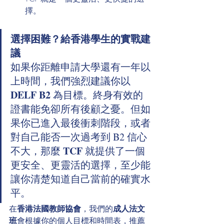
擇。
選擇困難？給香港學生的實戰建
議
如果你距離申請大學還有一年以
上時間，我們強烈建議你以 
DELF B2
 為目標。終身有效的
證書能免卻所有後顧之憂。但如
果你已進入最後衝刺階段，或者
對自己能否一次過考到 B2 信心
TCF
不大，那麼 
 就提供了一個
更安全、更靈活的選擇，至少能
讓你清楚知道自己當前的確實水
平。
在
香港法國教師協會
，我們的
成人法文
班
會根據你的個人目標和時間表，推薦