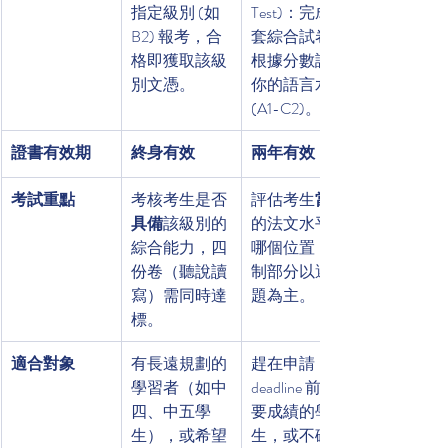
指定級別 (如 
Test)：完成一
B2) 報考，合
套綜合試卷，
格即獲取該級
根據分數評定
別文憑。
你的語言水平 
(A1-C2)。
證書有效期
終身有效
兩年有效
考試重點
考核考生是否
評估考生
當前
具備
該級別的
的法文水平在
綜合能力，四
哪個位置，強
份卷（聽說讀
制部分以選擇
寫）需同時達
題為主。
標。
適合對象
有長遠規劃的
趕在申請 
學習者（如中
deadline 前需
四、中五學
要成績的學
生），或希望
生，或不確定