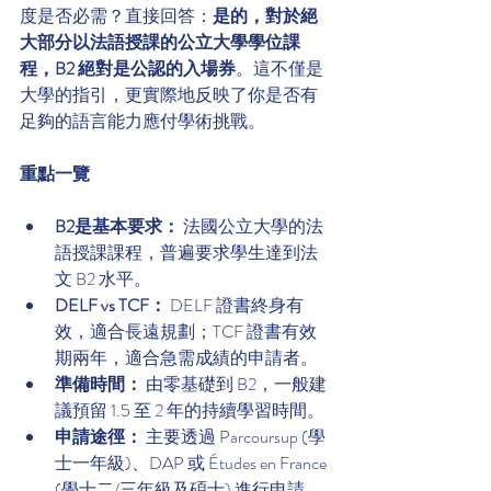
度是否必需？直接回答：
是的，對於絕
大部分以法語授課的公立大學學位課
程，B2 絕對是公認的入場券
。這不僅是
大學的指引，更實際地反映了你是否有
足夠的語言能力應付學術挑戰。
重點一覽
B2是基本要求：
 法國公立大學的法
語授課課程，普遍要求學生達到法
文 B2 水平。
DELF vs TCF：
 DELF 證書終身有
效，適合長遠規劃；TCF 證書有效
期兩年，適合急需成績的申請者。
準備時間：
 由零基礎到 B2，一般建
議預留 1.5 至 2 年的持續學習時間。
申請途徑：
 主要透過 Parcoursup (學
士一年級)、DAP 或 Études en France 
(學士二/三年級及碩士) 進行申請。