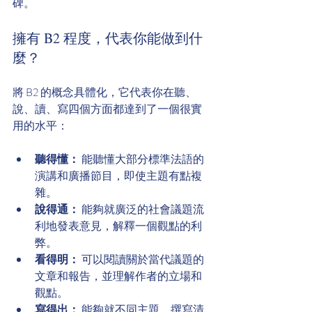
碑。
擁有 B2 程度，代表你能做到什
麼？
將 B2 的概念具體化，它代表你在聽、
說、讀、寫四個方面都達到了一個很實
用的水平：
聽得懂：
 能聽懂大部分標準法語的
演講和廣播節目，即使主題有點複
雜。
說得通：
 能夠就廣泛的社會議題流
利地發表意見，解釋一個觀點的利
弊。
看得明：
 可以閱讀關於當代議題的
文章和報告，並理解作者的立場和
觀點。
寫得出：
 能夠就不同主題，撰寫清