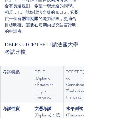
合有長遠規劃、希望一勞永逸的同學。
相反，TCF 就好比法文版的 IELTS，它提
供一個有
兩年期限
的能力評級，更適合
目標明確、需要在短期內提交語言證明
的申請者。
DELF vs TCF/TEF 申請法國大學
考試比較
考試特點
DELF 
TCF/TEF (Test 
(Diplôme 
de 
d'Études en 
Connaissance/d
Langue 
'Évaluation du 
Française)
Français)
考試性質
文憑考試
水平測試
(Diploma)：按
(Placement 