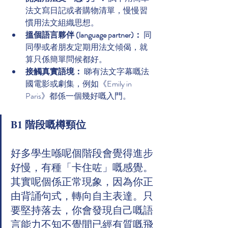
法文寫日記或者購物清單，慢慢習
慣用法文組織思想。
搵個語言夥伴 (language partner)：
 同
同學或者朋友定期用法文傾偈，就
算只係簡單問候都好。
接觸真實語境：
 睇有法文字幕嘅法
國電影或劇集，例如《Emily in 
Paris》都係一個幾好嘅入門。
B1 階段嘅樽頸位
好多學生喺呢個階段會覺得進步
好慢，有種「卡住咗」嘅感覺。
其實呢個係正常現象，因為你正
由背誦句式，轉向自主表達。只
要堅持落去，你會發現自己嘅語
言能力不知不覺間已經有質嘅飛