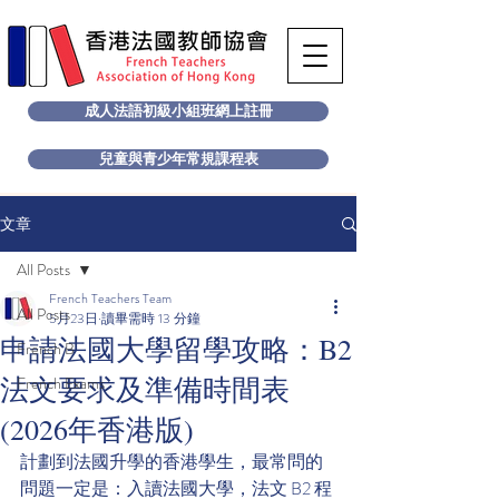
成人法語初級小組班網上註冊
兒童與青少年常規課程表
文章
All Posts
French Teachers Team
All Posts
5月23日
讀畢需時 13 分鐘
申請法國大學留學攻略：B2
French B
法文要求及準備時間表
French Exams
(2026年香港版)
計劃到法國升學的香港學生，最常問的
問題一定是：入讀法國大學，法文 B2 程