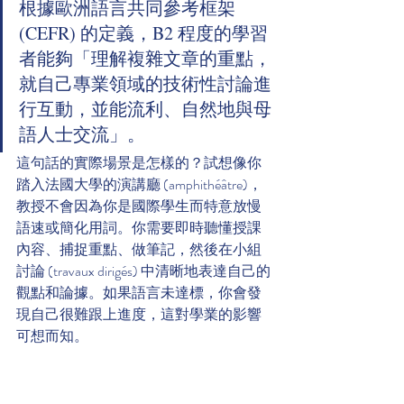
根據歐洲語言共同參考框架 
(CEFR) 的定義，B2 程度的學習
者能夠「理解複雜文章的重點，
就自己專業領域的技術性討論進
行互動，並能流利、自然地與母
語人士交流」。
這句話的實際場景是怎樣的？試想像你
踏入法國大學的演講廳 (amphithéâtre)，
教授不會因為你是國際學生而特意放慢
語速或簡化用詞。你需要即時聽懂授課
內容、捕捉重點、做筆記，然後在小組
討論 (travaux dirigés) 中清晰地表達自己的
觀點和論據。如果語言未達標，你會發
現自己很難跟上進度，這對學業的影響
可想而知。