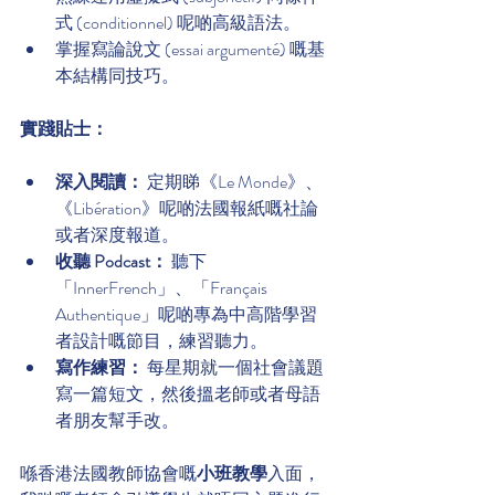
式 (conditionnel) 呢啲高級語法。
掌握寫論說文 (essai argumenté) 嘅基
本結構同技巧。
實踐貼士：
深入閱讀：
 定期睇《Le Monde》、
《Libération》呢啲法國報紙嘅社論
或者深度報道。
收聽 Podcast：
 聽下
「InnerFrench」、「Français 
Authentique」呢啲專為中高階學習
者設計嘅節目，練習聽力。
寫作練習：
 每星期就一個社會議題
寫一篇短文，然後搵老師或者母語
者朋友幫手改。
喺香港法國教師協會嘅
小班教學
入面，