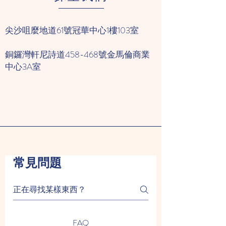
尖沙咀麼地道61號冠華中心1樓103室
銅鑼灣軒尼詩道458-468號金馬倫商業
中心3A室
常見問題
FAQ