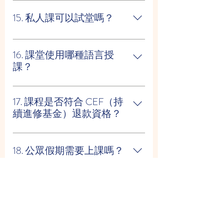
• 24 小時前通知 → 可免費改期 • 病
假：最少 2 小時前通知 + 醫生紙 • 月費
15. 私人課可以試堂嗎？
計劃：課堂必須改期（不可退款） • 單
堂付款：可取消，不需改期
可以，設有收費試堂。
16. 課堂使用哪種語言授
課？
我們的西班牙籍老師會使用 英語 協助
初學者，課堂主要以 西班牙語 + 英語
17. 課程是否符合 CEF（持
進行。
續進修基金）退款資格？
CEF 退款課程只適用於每年開辦一次
的大型課程，例如大學式 1 年課程。
18. 公眾假期需要上課嗎？
申請條件包括： • 一次過報讀及繳費 1
年課程 • 出席率 80% 或以上 • 通過公開
所有課堂於公眾假期 停課
考試（考試費約 HKD 1,000，CEF 不
19. 如掛起三號、八號或紅
涵蓋） CEF 課程通常為 20–25 人大班
／黑雨信號會如何安排？
教學。 我們目前專注於 3–6 人小班，
提供更高教學質素，不設 CEF 退款課