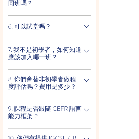
同班嗎？
如果孩子們的西班牙語程度相若，可
以報讀同一課。 如程度差距大，我們
6. 可以試堂嗎？
會建議讓孩子報讀不同組別或安排 半
私人的小組課。
可以。6–15 歲學生可先報 收費試堂 再
決定是否正式報讀。
7. 我不是初學者，如何知道
應該加入哪一班？
如您不是初學者，請告訴我們： • 您曾
經學習西班牙文多少小時 • 您最後使用
8. 你們會替非初學者做程
過哪一本課本 我們會根據這些資料為
度評估嗎？費用是多少？
您推薦最合適的班別。
如有需要，我們可安排 程度評估
（Assessment）。 費用為 HKD 300，
9. 課程是否跟隨 CEFR 語言
成功報讀後可 全額退回。
能力框架？
是的。我們的課程完全配合 歐洲共同
語文參考架構（CEFR） 設計， 確保
10. 你們有提供 IGCSE / IB