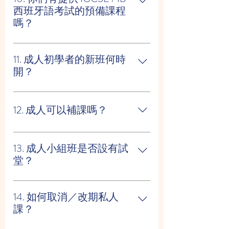
學生完成課程後，能達致獲國際認可
西班牙語考試的預備課程
的語文水平。
嗎？
有。我們的 IB / IGCSE 導師有超過 8 年
經驗， 許多長期跟我們學習的學生最
11. 成人初學者的新班何時
終在 IB 考試中取得 6 或 7 分。
開？
我們在 尖沙咀（TST）及銅鑼灣
（CWB） 定期開新班。 時間表會在網
12. 成人可以補課嗎？
站上顯示並每月更新。
可以，但形式為 私人補課並享 5 折優
惠（HKD 300/小時）。 成人不能加入
13. 成人小組班是否設有試
其他小組補堂，因為會影響小班教學
堂？
的進度及課堂質素。
不設小組試堂，因為名額有限（最多 6
人）。 但可安排 私人試堂（HKD
14. 如何取消／改期私人
300）。
課？