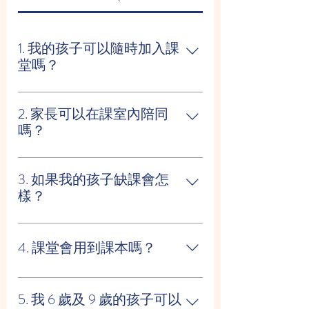
1. 我的孩子可以隨時加入課
堂嗎？
可以！您在我們網站上看到的時間表
均為 初學者課堂，並會定期更新。 如
2. 家長可以在課室內陪同
果您的孩子是初學者，便可以直接加
嗎？
入。
不能。根據我們的經驗，當家長不在
課室時，小朋友會更容易專注於老師
3. 如果我的孩子缺課會怎
並更積極參與課堂。 如孩子在第一堂
樣？
課哭泣，家長可進入約 1–2 分鐘安
我們提供免費補堂，可以安排到其他
撫，之後請在課室外等候。
小組上課。 補堂沒有使用期限，只要
4. 課堂會用到課本嗎？
學生仍然在本校就讀，便可隨時使
用。
會的。報讀後，家長可於我們的接待
處購買課堂所需的課本。
5. 我 6 歲及 9 歲的孩子可以