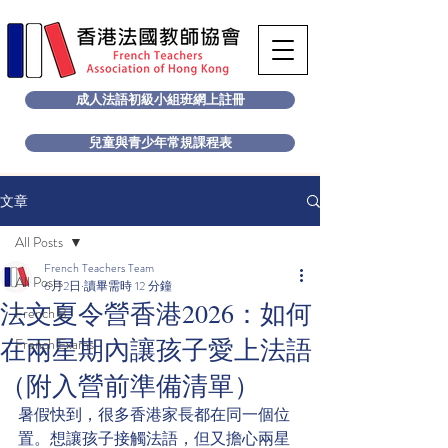
成人法語初級小組班網上註冊
兒童與青少年常規課程表
文章
All Posts
French Teachers Team
All Posts
6月2日
讀畢需時 12 分鐘
法文夏令營香港2026：如何
French B
在兩星期內讓孩子愛上法語
French Exams
（附入營前準備清單）
暑假快到，很多香港家長都在同一個位
置。想讓孩子接觸法語，但又擔心兩星