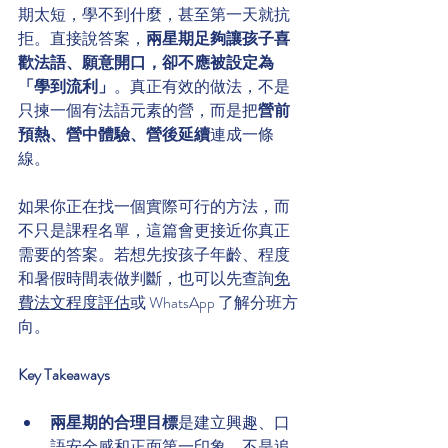
期太短，學不到什麼，甚至第一天就抗
拒。直接說答案，
兩星期足夠讓孩子喜
歡法語、願意開口，卻不應被設定為
「學到流利」
。真正有效的做法，不是
只揀一個有法語元素的營，而是把
營前
預熱、營中體驗、營後延續
連成一條
線。
如果你正在找一個實際可行的方法，而
不只是課程名單，這篇會更接近你真正
需要的答案。若想先按孩子年齡、程度
和暑假時間表做判斷，也可以先查詢
免
費法文程度評估
或 WhatsApp 了解分班方
向。
Key Takeaways
兩星期的合理目標
是建立興趣、口
語安全感和正面第一印象，不是追