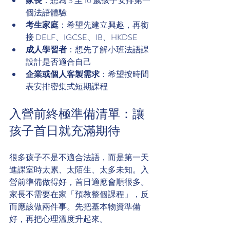
家長
：想為 3 至 16 歲孩子安排第一
個法語體驗
考生家庭
：希望先建立興趣，再銜
接 DELF、IGCSE、IB、HKDSE
成人學習者
：想先了解小班法語課
設計是否適合自己
企業或個人客製需求
：希望按時間
表安排密集式短期課程
入營前終極準備清單：讓
孩子首日就充滿期待
很多孩子不是不適合法語，而是第一天
進課室時太累、太陌生、太多未知。入
營前準備做得好，首日適應會順很多。
家長不需要在家「預教整個課程」，反
而應該做兩件事。先把基本物資準備
好，再把心理溫度升起來。