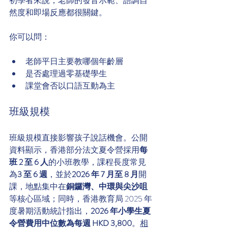
初學者來說，老師的發音示範、語調自
然度和即場反應都很關鍵。
你可以問：
老師平日主要教哪個年齡層
是否處理過零基礎學生
課堂會否以口語互動為主
班級規模
班級規模直接影響孩子說話機會。公開
資料顯示，香港部分法文夏令營採用
每
班 2 至 6 人
的小班教學，課程長度常見
為
3 至 6 週
，並於
2026 年 7 月至 8 月
開
課，地點集中在
銅鑼灣、中環與尖沙咀
等核心區域；同時，香港教育局 2025 年
度暑期活動統計指出，
2026 年小學生夏
令營費用中位數為每週 HKD 3,800
。
相