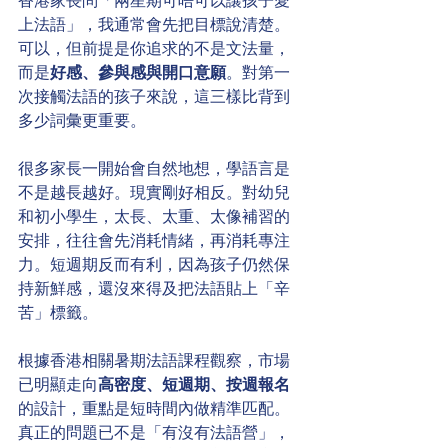
香港家長問「兩星期可唔可以讓孩子愛
上法語」，我通常會先把目標說清楚。
可以，但前提是你追求的不是文法量，
而是
好感、參與感與開口意願
。對第一
次接觸法語的孩子來說，這三樣比背到
多少詞彙更重要。
很多家長一開始會自然地想，學語言是
不是越長越好。現實剛好相反。對幼兒
和初小學生，太長、太重、太像補習的
安排，往往會先消耗情緒，再消耗專注
力。短週期反而有利，因為孩子仍然保
持新鮮感，還沒來得及把法語貼上「辛
苦」標籤。
根據香港相關暑期法語課程觀察，市場
已明顯走向
高密度、短週期、按週報名
的設計，重點是短時間內做精準匹配。
真正的問題已不是「有沒有法語營」，