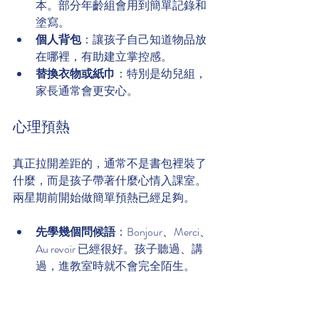
本。部分年齡組會用到簡單記錄和
塗寫。
個人背包
：讓孩子自己知道物品放
在哪裡，有助建立掌控感。
替換衣物或紙巾
：特別是幼兒組，
家長通常會更安心。
心理預熱
真正拉開差距的，通常不是書包裡裝了
什麼，而是孩子帶著什麼心情入課室。
兩星期前開始做簡單預熱已經足夠。
先學幾個問候語
：Bonjour、Merci、
Au revoir 已經很好。孩子聽過、講
過，進教室時就不會完全陌生。
一起看法語動畫或短片
：重點不是
看懂全部，而是讓法語聲音先變得
熟悉。