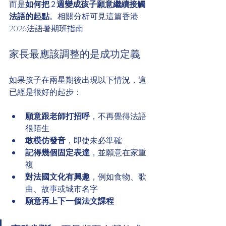
而是
如何把 2 週變成孩子願意繼續接觸
法語的起點
。相關分析可見這篇香港
2026法語暑期班指南
家長最應該調整的是成功定義
如果孩子在兩星期後出現以下情況，這
已經是很好的起步：
願意跟老師打招呼
，不再覺得法語
很陌生
敢模仿發音
，即使未必準確
記得幾個固定表達
，並願意在家重
複
對法國文化有興趣
，例如食物、歌
曲、故事或城市名字
願意再上下一個法文課程