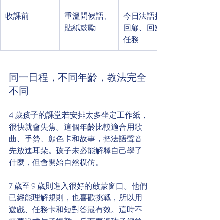
收課前
重溫問候語、
今日法語挑戰
貼紙鼓勵
回顧、回家小
任務
同一日程，不同年齡，教法完全
不同
4 歲孩子的課堂若安排太多坐定工作紙，
很快就會失焦。這個年齡比較適合用歌
曲、手勢、顏色卡和故事，把法語聲音
先放進耳朵。孩子未必能解釋自己學了
什麼，但會開始自然模仿。
7 歲至 9 歲則進入很好的啟蒙窗口。他們
已經能理解規則，也喜歡挑戰，所以用
遊戲、任務卡和短對答最有效。這時不