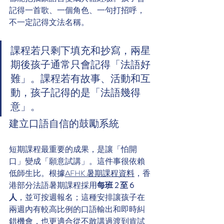
記得一首歌、一個角色、一句打招呼，
不一定記得文法名稱。
課程若只剩下填充和抄寫，兩星
期後孩子通常只會記得「法語好
難」。課程若有故事、活動和互
動，孩子記得的是「法語幾得
意」。
建立口語自信的鼓勵系統
短期課程最重要的成果，是讓「怕開
口」變成「願意試講」。這件事很依賴
低師生比。根據
AFHK 暑期課程資料
，香
港部分法語暑期課程採用
每班 2 至 6 
人
，並可按週報名；這種安排讓孩子在
兩週內有較高比例的口語輸出和即時糾
錯機會，也更適合從不敢講過渡到肯試