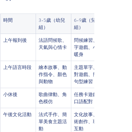
時間
3-5歲（幼兒
6-9歲（兒童
組）
組）
上午報到後
法語問候歌、
問候練習、名
天氣與心情卡
字遊戲、小組
暖身
上午語言時段
繪本故事、動
主題單字、配
作指令、顏色
對遊戲、簡單
與動物
句型練習
小休後
歌曲律動、角
任務卡遊戲、
色模仿
口語配對
午後文化活動
法式手作、簡
文化故事、藝
單美食主題活
術創作、班內
動
互動