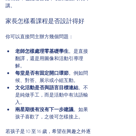
講。
家長怎樣看課程是否設計得好
你可以直接問主辦方幾個問題：
老師怎樣處理零基礎學生
。是直接
翻譯，還是用圖像和活動引導理
解。
每堂是否有固定開口環節
。例如問
候、對答、展示或小組互動。
文化活動是否與語言目標連結
。不
是純做手工，而是活動中有法語輸
入。
兩星期後有沒有下一步建議
。如果
孩子喜歡了，之後可怎樣接上。
若孩子是 10 至 16 歲，希望在興趣之外逐