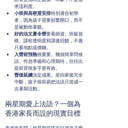
求流利度。
小班與高密度安排
特別適合初學
者，因為孩子需要頻繁開口，而不
是被動坐著聽。
好的法文夏令營
要看師資、班級規
模、課程透明度和課後回饋，不應
只看地點或價錢。
入營前預熱
很重要。幾個簡單問候
語、作息準備和心理期待，往往比
提前背很多字更有效。
營後延續
決定成果。若回家後完全
中斷，孩子很容易把法語只當成一
次暑期活動。
兩星期愛上法語？一個為
香港家長而設的現實目標