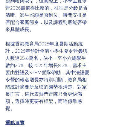
題夠唔夠吸引，但實際上，小學生夏令
營2026最值得比較的，往往是分齡是否
清晰、師生照顧是否到位、時間安排是
否配合家庭節奏，以及課程到底能否帶
來具體成長。
根據香港教育局2025年度暑期活動統
計，2026年預計全港小學生夏令營參與
人數達25.6萬名，佔小一至小六總學生
數約35%，較2025年增長8.2%，需求主
要由雙語及STEM營隊帶動，其中法語夏
令營的報名增長亦特別明顯，
教育局相
關統計摘要
所反映的趨勢很清楚。對家
長而言，這代表熱門營隊只會更快滿
額，選擇時更要有框架，而唔係靠感
覺。
重點速覽