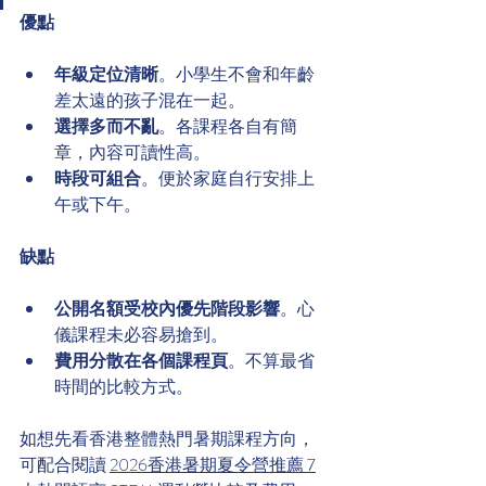
優點
年級定位清晰
。小學生不會和年齡
差太遠的孩子混在一起。
選擇多而不亂
。各課程各自有簡
章，內容可讀性高。
時段可組合
。便於家庭自行安排上
午或下午。
缺點
公開名額受校內優先階段影響
。心
儀課程未必容易搶到。
費用分散在各個課程頁
。不算最省
時間的比較方式。
如想先看香港整體熱門暑期課程方向，
可配合閱讀 
2026香港暑期夏令營推薦 7