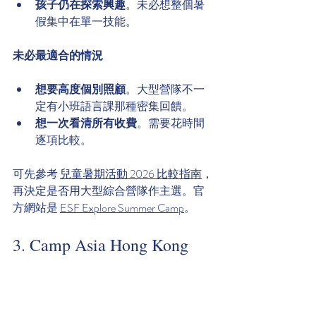
孩子仍在探索興趣
。未必想整個暑
假集中在單一技能。
未必最適合的情況
想要高度個別照顧
。大型營隊不一
定有小班語言課那種密集回饋。
想一次看清所有收費
。需要花時間
逐項比較。
可先參考 
兒童暑期活動 2026 比較指南
，
再決定是否用大型綜合營隊作主選。官
方網站是 
ESF Explore Summer Camp
。
3. Camp Asia Hong Kong