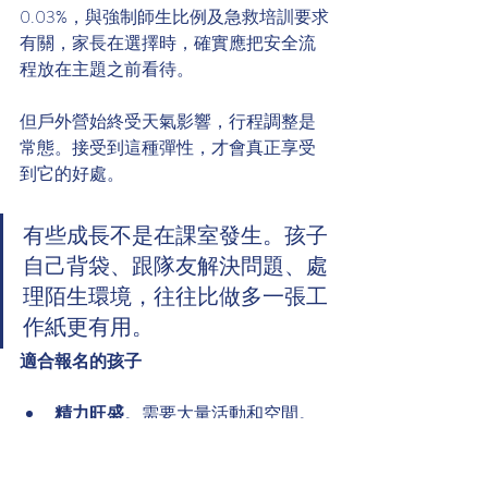
0.03%，與強制師生比例及急救培訓要求
有關，家長在選擇時，確實應把安全流
程放在主題之前看待。
但戶外營始終受天氣影響，行程調整是
常態。接受到這種彈性，才會真正享受
到它的好處。
有些成長不是在課室發生。孩子
自己背袋、跟隊友解決問題、處
理陌生環境，往往比做多一張工
作紙更有用。
適合報名的孩子
精力旺盛
。需要大量活動和空間。
想鍛鍊獨立性
。尤其是準備升高小
的孩子。