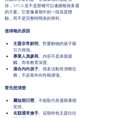
排，SPCA 並不是那種可以連續報很多週
的方案。它更像暑期中的一段高質體
驗，而不是完整時間表的骨幹。
值得報的原因
主題非常鮮明
。對愛動物的孩子吸
引力很強。
專業人員參與
。內容不是表面接
觸，而有教育深度。
適合內向孩子
。很多活動有清晰任
務，不必靠外向性格撐場。
要先想清楚
屬短期日營
。不能取代長週期暑期
安排。
名額通常搶手
。這類特色主題往往