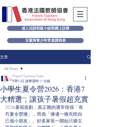
成人法語初級小組班網上註冊
兒童與青少年常規課程表
文章
All Posts
French Teachers Team
All Posts
5月13日
讀畢需時 12 分鐘
小學生夏令營2026：香港7
French B
大精選，讓孩子暑假超充實
French Exams
2026暑假規劃，真正難的通常唔係「有
冇夏令營揀」，而係「揀邊一種先啱自
己個小朋友」。好多家長一開始只睇主