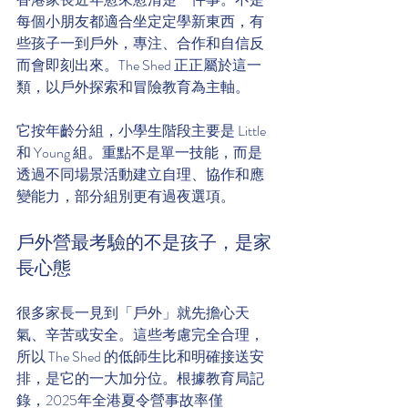
每個小朋友都適合坐定定學新東西，有
些孩子一到戶外，專注、合作和自信反
而會即刻出來。The Shed 正正屬於這一
類，以戶外探索和冒險教育為主軸。
它按年齡分組，小學生階段主要是 Little 
和 Young 組。重點不是單一技能，而是
透過不同場景活動建立自理、協作和應
變能力，部分組別更有過夜選項。
戶外營最考驗的不是孩子，是家
長心態
很多家長一見到「戶外」就先擔心天
氣、辛苦或安全。這些考慮完全合理，
所以 The Shed 的低師生比和明確接送安
排，是它的一大加分位。根據教育局記
錄，2025年全港夏令營事故率僅