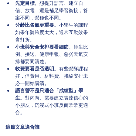
先定目標
。想提升語言、建立自
信、放電，還是補足學習銜接，答
案不同，營種也不同。
分齡比名氣更重要
。小學生的課程
如果年齡跨度太大，通常互動效果
會打折。
小班與安全安排要看細節
。師生比
例、接送、健康申報、惡劣天氣安
排都要問清楚。
收費要看是否透明
。有些營隊課程
好，但費用、材料費、接駁安排未
必一開始講清。
語言營不是只適合「成績型」學
生
。對內向、需要建立表達信心的
小朋友，沉浸式小班反而常常更適
合。
這篇文章適合誰