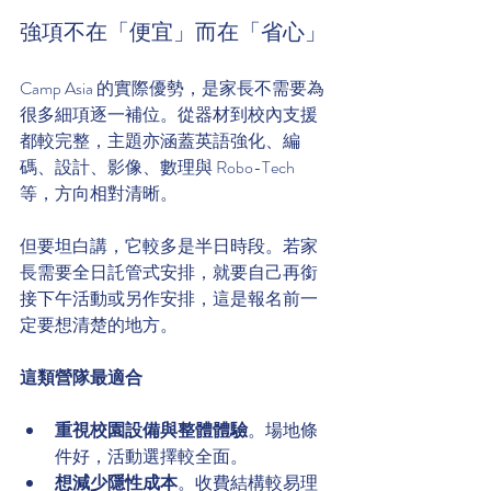
強項不在「便宜」而在「省心」
Camp Asia 的實際優勢，是家長不需要為
很多細項逐一補位。從器材到校內支援
都較完整，主題亦涵蓋英語強化、編
碼、設計、影像、數理與 Robo-Tech 
等，方向相對清晰。
但要坦白講，它較多是半日時段。若家
長需要全日託管式安排，就要自己再銜
接下午活動或另作安排，這是報名前一
定要想清楚的地方。
這類營隊最適合
重視校園設備與整體體驗
。場地條
件好，活動選擇較全面。
想減少隱性成本
。收費結構較易理