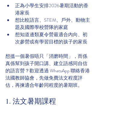
正為小學生安排2026暑期活動的香
港家長
想比較語言、STEM、戶外、動物主
題及國際學校營隊的家庭
想知道邊類夏令營最適合內向、初
次參營或有學習目標的孩子的家長
想搵一個暑假唔只「消磨時間」，而係
真係幫到孩子開口講、建立語感同自信
的語言營？歡迎透過 WhatsApp 聯絡香港
法國教師協會，先做免費法文程度評
估，再揀適合年齡同程度的暑期班。
1. 法文暑期課程