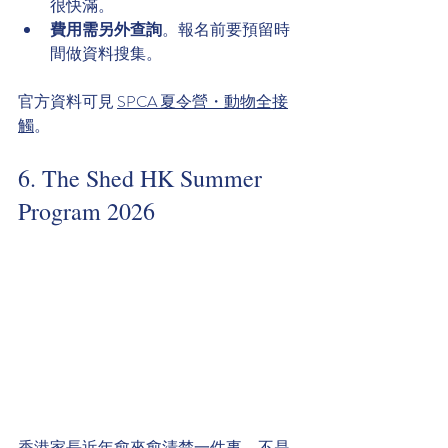
很快滿。
費用需另外查詢
。報名前要預留時
間做資料搜集。
官方資料可見 
SPCA 夏令營・動物全接
觸
。
6. The Shed HK Summer 
Program 2026
香港家長近年愈來愈清楚一件事。不是