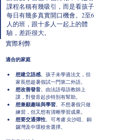
課程名稱有幾吸引，而是看孩子
每日有幾多真實開口機會。2至6
人的班，跟十多人一起上的體
驗，差距很大。
實際利弊
適合的家庭
想建立語感
。孩子未學過法文，但
家長想趁暑假試一門第二外語。
想改善發音
。由法語母語教師上
課，對發音起步特別有幫助。
想兼顧趣味與學習
。不想暑假只做
練習，但又想有清晰學習成果。
想要交通彈性
。可考慮 尖沙咀、銅
鑼灣及中環校舍選擇。