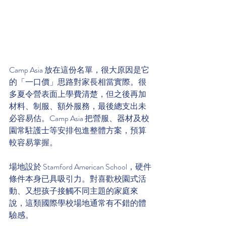
Camp Asia 放在這份名單，很大原因是它
的「一口價」思路對家長相當實際。很
多夏令營表面上學費清楚，但之後再加
材料、制服、額外服務，最後總支出未
必容易估。Camp Asia 把營服、器材及校
園常駐護士等安排包進整體方案，預算
較容易掌握。
場地設於 Stamford American School，硬件
條件本身已具吸引力。對喜歡校園式活
動、又想孩子接觸不同主題的家庭來
說，這類國際學校場地通常有不錯的體
驗感。