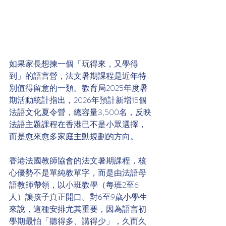
如果家長想揀一個「玩得來，又學得
到」的語言營，法文暑期課程是近年特
別值得留意的一類。教育局2025年度暑
期活動統計指出，2026年預計新增15個
法語文化夏令營，總容量3,500名，反映
法語主題課程在香港已不是小眾選擇，
而是愈來愈多家庭主動規劃的方向。
香港法國教師協會的法文暑期課程，核
心優勢不是單純教單字，而是由法語母
語教師帶領，以小班教學（每班2至6
人）讓孩子真正開口。對6至9歲小學生
來說，這種安排尤其重要，因為語言初
學期最怕「聽得多、講得少」，久而久