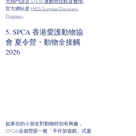
大熱門語言 STEM 運動營比較及費用
。
官方網站是 
HKIS Summer Discovery 
Program
。
5. SPCA 香港愛護動物協
會 夏令營・動物全接觸 
2026
如果你的小朋友對動物特別有興趣，
SPCA 這個營跟一般「手作加遊戲」式夏