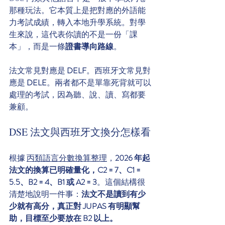
那種玩法。它本質上是把對應的外語能
力考試成績，轉入本地升學系統。對學
生來說，這代表你讀的不是一份「課
本」，而是一條
證書導向路線
。
法文常見對應是 
DELF
。西班牙文常見對
應是 
DELE
。兩者都不是單靠死背就可以
處理的考試，因為聽、說、讀、寫都要
兼顧。
DSE 法文與西班牙文換分怎樣看
根據 
丙類語言分數換算整理
，
2026 年起
法文的換算已明確量化，C2 = 7、C1 = 
5.5、B2 = 4、B1 或 A2 = 3
。這個結構很
清楚地說明一件事：
法文不是讀到有少
少就有高分，真正對 JUPAS 有明顯幫
助，目標至少要放在 B2 以上。