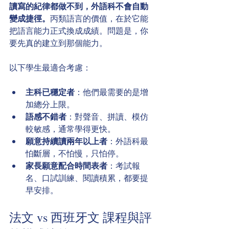
讀寫的紀律都做不到，外語科不會自動
變成捷徑。
丙類語言的價值，在於它能
把語言能力正式換成成績。問題是，你
要先真的建立到那個能力。
以下學生最適合考慮：
主科已穩定者
：他們最需要的是增
加總分上限。
語感不錯者
：對聲音、拼讀、模仿
較敏感，通常學得更快。
願意持續讀兩年以上者
：外語科最
怕斷層，不怕慢，只怕停。
家長願意配合時間表者
：考試報
名、口試訓練、閱讀積累，都要提
早安排。
法文 vs 西班牙文 課程與評