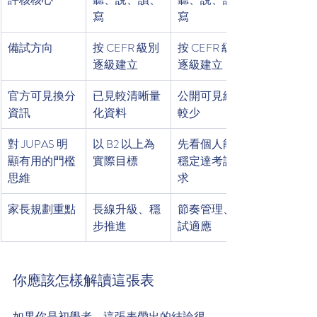
寫
寫
備試方向
按 CEFR 級別
按 CEFR 級別
逐級建立
逐級建立
官方可見換分
已見較清晰量
公開可見細節
資訊
化資料
較少
對 JUPAS 明
以 B2 以上為
先看個人能否
顯有用的門檻
實際目標
穩定達考試要
思維
求
家長規劃重點
長線升級、穩
節奏管理、考
步推進
試適應
你應該怎樣解讀這張表
如果你是初學者，這張表帶出的結論很