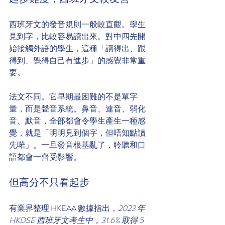
西班牙文的發音規則一般較直觀。學生
見到字，比較容易讀出來。對中四先開
始接觸外語的學生，這種「讀得出、跟
得到、覺得自己有進步」的感覺非常重
要。
法文不同。它早期最困難的不是單字
量，而是聲音系統。鼻音、連音、弱化
音、默音，全部都會令學生產生一種感
覺，就是「明明見到個字，但唔知點讀
先啱」。一旦發音根基亂了，聆聽和口
語都會一齊受影響。
但高分不只看起步
有業界整理 HKEAA 數據指出，
2023 年 
HKDSE 西班牙文考生中，31.6% 取得 5