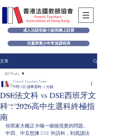
成人法語初級小組班網上註冊
兒童與青少年常規課程表
文章
All Posts
French Teachers Team
All Posts
5月17日
讀畢需時 12 分鐘
DSE法文科 vs DSE西班牙文
French B
科：2026高中生選科終極指
French Exams
南
你而家大概正卡喺一個很現實的問題。
中四、中五想揀 DSE 外語科，到底讀法