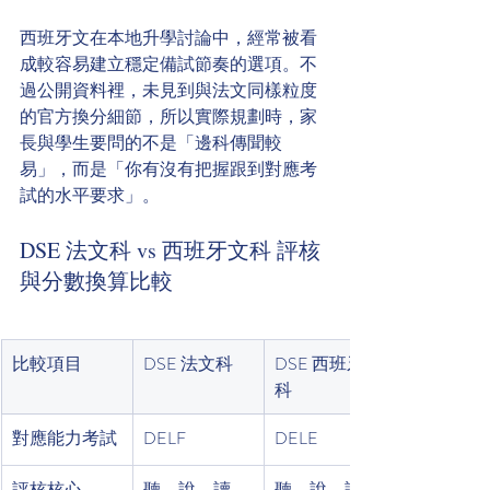
西班牙文在本地升學討論中，經常被看
成較容易建立穩定備試節奏的選項。不
過公開資料裡，未見到與法文同樣粒度
的官方換分細節，所以實際規劃時，家
長與學生要問的不是「邊科傳聞較
易」，而是「你有沒有把握跟到對應考
試的水平要求」。
DSE 法文科 vs 西班牙文科 評核
與分數換算比較
比較項目
DSE 法文科
DSE 西班牙文
科
對應能力考試
DELF
DELE
評核核心
聽、說、讀、
聽、說、讀、