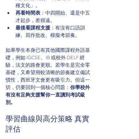
種文化」。
再看時間表
：中四開始、還是中五
才起步，差很遠。
最後看課程支援
：有沒有口語訓
練、寫作批改、模擬考節奏。
如果學生本身已有其他國際課程外語基
礎，例如 IGCSE、IB 或校外 DELF 經
驗，法文的路會更順。若學生是完全零
基礎，又希望用較清晰的節奏建立備試
慣性，西班牙文會更有吸引力。但這一
切，仍要回到一個核心問題：
你學校外
有沒有足夠支援幫你一直讀到考試級
別。
學習曲線與高分策略 真實
評估