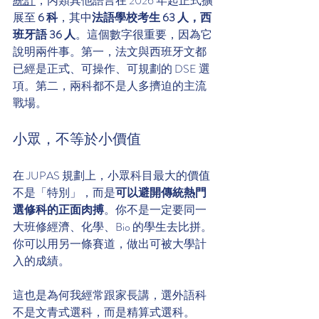
統計
，丙類其他語言在 2026 年起正式擴
展至 
6 科
，其中
法語學校考生 63 人，西
班牙語 36 人
。這個數字很重要，因為它
說明兩件事。第一，法文與西班牙文都
已經是正式、可操作、可規劃的 DSE 選
項。第二，兩科都不是人多擠迫的主流
戰場。
小眾，不等於小價值
在 JUPAS 規劃上，小眾科目最大的價值
不是「特別」，而是
可以避開傳統熱門
選修科的正面肉搏
。你不是一定要同一
大班修經濟、化學、Bio 的學生去比拼。
你可以用另一條賽道，做出可被大學計
入的成績。
這也是為何我經常跟家長講，選外語科
不是文青式選科，而是精算式選科。