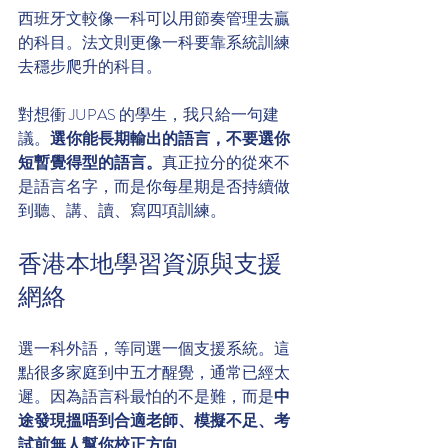
西班牙文較像一科可以用節奏管理去贏
的科目。法文則更像一科要靠系統訓練
去穩步爬升的科目。
對想衝 JUPAS 的學生，我只給一句建
議。
選你能長期輸出的語言，不要選你
短暫覺得型的語言。
真正拉分的從來不
是語言名字，而是你每星期是否持續做
到聽、講、讀、寫四項訓練。
香港本地學習資源與支援
網絡
選一科外語，等同選一個支援系統。這
點很多家庭到中五才醒覺，通常已經太
遲。因為語言科最怕的不是難，而是
中
途發現搵唔到合適老師、模擬不足、考
試前無人幫你校正方向
。