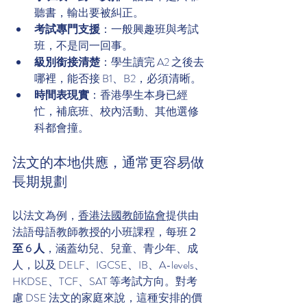
聽書，輸出要被糾正。
考試專門支援
：一般興趣班與考試
班，不是同一回事。
級別銜接清楚
：學生讀完 A2 之後去
哪裡，能否接 B1、B2，必須清晰。
時間表現實
：香港學生本身已經
忙，補底班、校內活動、其他選修
科都會撞。
法文的本地供應，通常更容易做
長期規劃
以法文為例，
香港法國教師協會
提供由
法語母語教師教授的小班課程，每班 
2 
至 6 人
，涵蓋幼兒、兒童、青少年、成
人，以及 DELF、IGCSE、IB、A-levels、
HKDSE、TCF、SAT 等考試方向。對考
慮 DSE 法文的家庭來說，這種安排的價