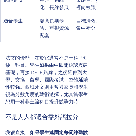
選科定位
穩定、系統
策略性、拉分
化、長線發展
導向較強
適合學生
願意長期學
目標清晰、想
習、重視資源
集中衝分
配套
法文的優勢，在於它通常不是一科「短
炒」科目。學生如果由中四開始認真建
基礎，再接 DELF 路線，之後延伸到大
學、交換、留學、國際考試，整體延續
性較強。西班牙文則更常被家長和學生
視為分數角度的戰術選擇，尤其當學生
想用一科非主流科目提升競爭力時。
不是人人都適合靠外語拉分
我很直接。
如果學生連固定每周練聽說