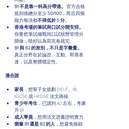
B1 不是靠一科高分帶過。
 官方合格
規則係總分至少 
50/100
，而且四個
能力每項都
不得低於 5 分
。
香港考場的筆試與口試分開安排。
你要把筆試備戰同口試狀態管理分
開做，唔好以為寫完卷就完。
B1 與 B2 的差別，不只是字彙量。
真正分野在於論證、互動、即席表
達，以及整體穩定性。
適合誰
家長
，想幫子女規劃 DELF、IB、
IGCSE 或 HKDSE 法文路線
青少年考生
，已讀到 A2 左右，考慮
升 B1
成人學員
，想用法文證書證明實力
猶豫 B1 還是 B2 的人
，想避免報錯