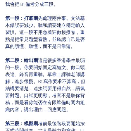
我會把 B1 備考分成三段。
第一段：打底期
先處理兩件事。文法基
本錯誤要減少。聽和讀要建立穩定輸入
習慣。這一段不用急着狂做模擬卷，重
點是把常見題型看熟，並確認自己是否
真的讀懂、聽懂，而不是只靠猜。
第二段：輸出期
這是很多香港學生最弱
的一段。你要開始固定寫短文、做口頭
表達、錄音再重聽。單靠上課聽老師講
解，進步很慢。B1 寫作要求不算高，但
結構要清楚，連接詞要用得自然，語氣
要對題。口試更明顯，考官不是聽你背
稿，而是看你能否在有限準備時間內組
織內容，講出理由，回應問題。
第三段：模擬期
考前最後階段要開始按
正式時間做卷，尤其是聽力和寫作。口