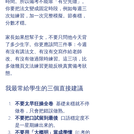
時間。所以備考不能靠「有空先做」。
你要把法文變成固定時段，例如每週三
次短練習，加一次完整模擬。節奏穩，
分數才穩。
家長如果想幫子女，不要只問他今天背
了多少生字。你更應該問三件事：今週
有沒有講法文、有沒有交寫作給老師
改、有沒有做過限時練習。這三項，比
多做幾頁文法練習更能反映真實備考狀
態。
我最常給學生的三個直接建議
不要太早狂操全卷
   基礎未穩就不停
做卷，只會把錯誤做熟。
不要把口試留到最後
   口語穩定度不
是一星期練出來的。
不要用「大概明」當成學懂
   B1 考的