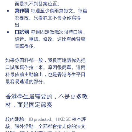
而是抓不到答案位置。
寫作弱
  每週至少寫兩篇短文。每篇
都要改。只看範文不會令你寫得
出。
口試弱
  每週固定做幾次限時口講。
錄音。重聽。修改。這比單純背稿
實際得多。
如果你四科都一般，我反而建議你先把
口試和寫作拉上來。原因很簡單。這兩
科最依賴主動輸出，也是香港考生平日
最容易逃避的部分。
香港學生最需要的，不是更多教
材，而是固定節奏
校內測驗、IB predicted、HKDSE 校本評
核、課外活動，全部都會搶走你的法文