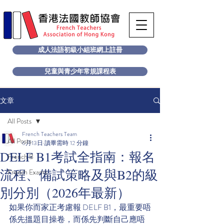
成人法語初級小組班網上註冊
兒童與青少年常規課程表
文章
All Posts
French Teachers Team
All Posts
6月13日
讀畢需時 12 分鐘
DELF B1考試全指南：報名
French B
流程、備試策略及與B2的級
French Exams
別分別（2026年最新）
如果你而家正考慮報 DELF B1，最重要唔
係先搵題目操卷，而係先判斷自己應唔