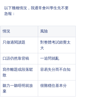
以下幾種情況，我通常會叫學生先不要
急報：
情況
風險
只做過閱讀題
對整體考試錯覺太
大
口語仍然靠背稿
一追問就亂
寫作離題或段落鬆
容易失分而不自知
散
聽力一聽唔明就放
很難穩住基本分
棄