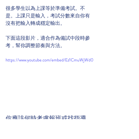
很多學生以為上課等於準備考試。不
是。上課只是輸入，考試分數來自你有
沒有把輸入轉成穩定輸出。
下面這段影片，適合作為備試中段時參
考，幫你調整節奏與方法。
https://www.youtube.com/embed/Ez1CmuWjWd0
你應該何時考慮報班或找指導
當你出現以下情況，就不建議再單打獨