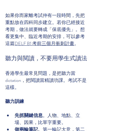
如果你而家離考試仲有一段時間，先把
重點放在四科同步建立。若你已經接近
考期，做法就要轉成「保底優先」。想
看更集中、臨近考期的安排，可以參考
這篇
DELF B1 考前三個月衝刺計畫
。
聽力與閱讀，不要用學生式讀法
香港學生最常見問題，是把聽力當 
dictation，把閱讀當精讀功課。考試不是
這樣。
聽力訓練
先抓關鍵信息
。人物、地點、立
場、因果，比單字重要。
做兩輪筆記
。第一輪記大意，第二