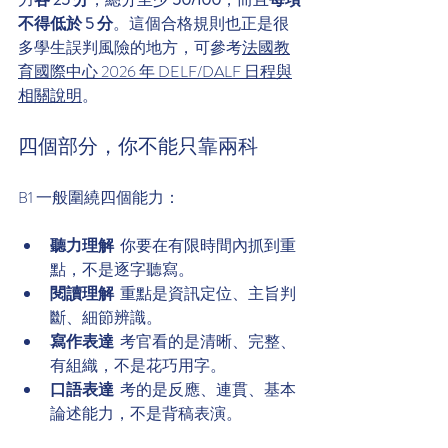
不得低於 5 分
。這個合格規則也正是很
多學生誤判風險的地方，可參考
法國教
育國際中心 2026 年 DELF/DALF 日程與
相關說明
。
四個部分，你不能只靠兩科
B1 一般圍繞四個能力：
聽力理解
  你要在有限時間內抓到重
點，不是逐字聽寫。
閱讀理解
  重點是資訊定位、主旨判
斷、細節辨識。
寫作表達
  考官看的是清晰、完整、
有組織，不是花巧用字。
口語表達
  考的是反應、連貫、基本
論述能力，不是背稿表演。