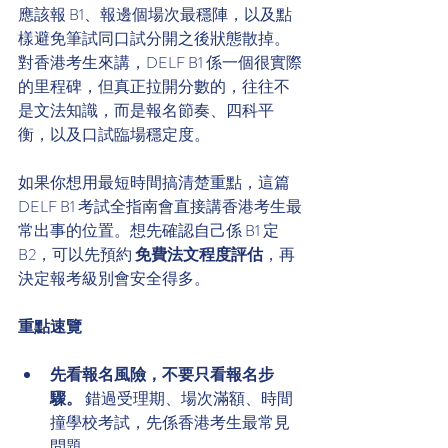
應該報 B1、報邊個場次最穩陣，以及點
樣避免筆試同口試分開之後狀態散掉。
對香港考生來講，DELF B1 係一個很實際
的里程碑，但真正拉開分數的，往往不
是文法知識，而是報名節奏、四科平
衡，以及口試臨場穩定度。
如果你想用最短時間搞清楚重點，這篇 
DELF B1 考試全指南會直接講香港考生最
常出事的位置。想先確認自己係 B1 定 
B2，可以先預約 
免費法文程度評估
，再
決定報考級別會安全得多。
重點速覽
先看報名風險，不要只看報名步
驟。
 錯過受理期、場次滿額、時間
撞學校考試，先係香港考生最常見
問題。