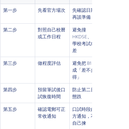
第一步
先看官方場次
先確認日期，
再談準備
第二步
對照自己校曆
避免撞 
或工作日程
HKDSE、IB、
學校考試或出
差
第三步
做程度評估
避免把 B1 當
成「差不多就
得」
第四步
預留筆試後口
防止第二日狀
試恢復時間
態跌
第五步
確認電郵可正
口試時段由官
常收通知
方通知，不能
自己揀