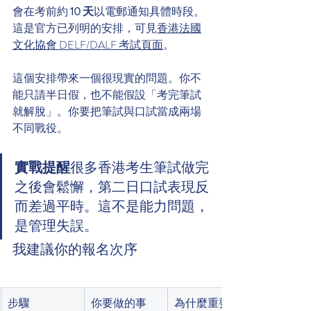
會在考前約 
10 天
以電郵通知具體時段。
這是官方已列明的安排，可見
香港法國
文化協會 DELF/DALF 考試頁面
。
這個安排帶來一個很現實的問題。你不
能只請半日假，也不能假設「考完筆試
就解脫」。你要把筆試與口試當成兩場
不同戰役。
實戰提醒
很多香港考生筆試做完
之後會鬆懈，第二日口試表現反
而差過平時。這不是能力問題，
是管理失誤。
我建議你的報名次序
步驟
你要做的事
為什麼重要