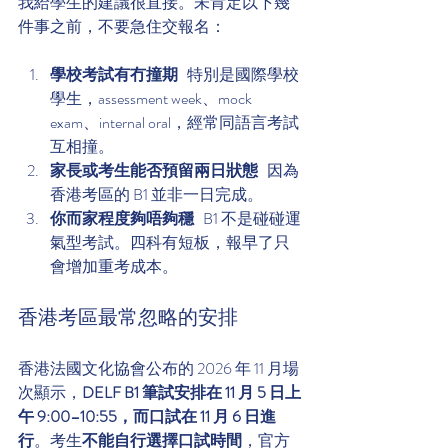
我給學生的建議很直接。未肯定以下幾
件事之前，不要急住交報名：
學校考試有冇撞期
   特別是國際學校
學生，assessment week、mock 
exam、internal oral，經常同語言考試
互相撞。
家長或考生能否預留兩日狀態
   因為
香港考區的 B1 並非一日完成。
你而家程度夠唔夠穩
   B1 不是碰碰運
氣型考試。四科有短板，報早了只
會增加重考成本。
香港考區最常忽略的安排
香港法國文化協會公布的 2026 年 11 月場
次顯示，
DELF B1 筆試安排在 11 月 5 日上
午 9:00–10:55，而口試在 11 月 6 日進
行
。考生
不能自行選擇口試時間
，官方