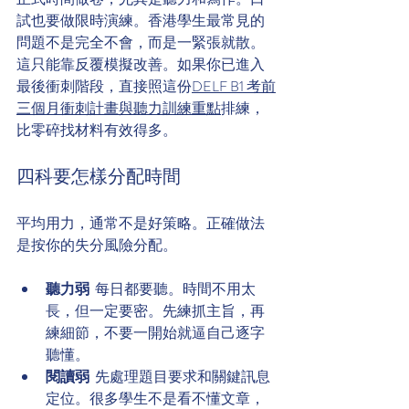
試也要做限時演練。香港學生最常見的
問題不是完全不會，而是一緊張就散。
這只能靠反覆模擬改善。如果你已進入
最後衝刺階段，直接照這份
DELF B1 考前
三個月衝刺計畫與聽力訓練重點
排練，
比零碎找材料有效得多。
四科要怎樣分配時間
平均用力，通常不是好策略。正確做法
是按你的失分風險分配。
聽力弱
  每日都要聽。時間不用太
長，但一定要密。先練抓主旨，再
練細節，不要一開始就逼自己逐字
聽懂。
閱讀弱
  先處理題目要求和關鍵訊息
定位。很多學生不是看不懂文章，