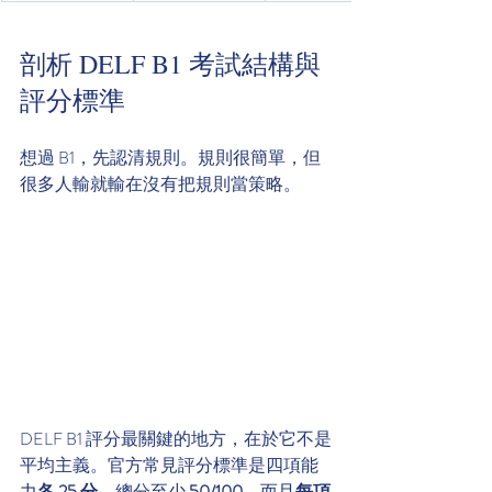
剖析 DELF B1 考試結構與
評分標準
想過 B1，先認清規則。規則很簡單，但
很多人輸就輸在沒有把規則當策略。
DELF B1 評分最關鍵的地方，在於它不是
平均主義。官方常見評分標準是四項能
力
各 25 分
，總分至少 
50/100
，而且
每項