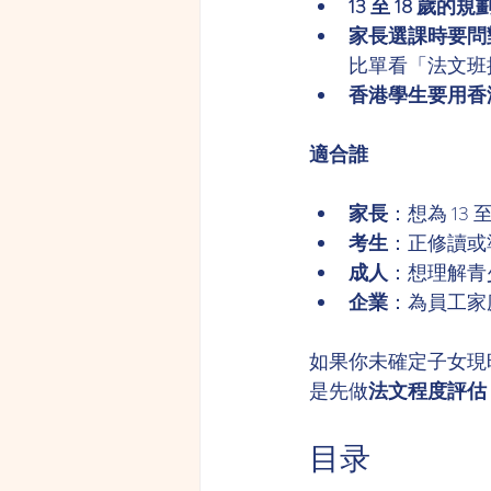
13 至 18 歲
家長選課時要問
比單看「法文班
香港學生要用香
適合誰
家長
：想為 13
考生
：正修讀或準
成人
：想理解青
企業
：為員工家
如果你未確定子女現時
是先做
法文程度評估
目录