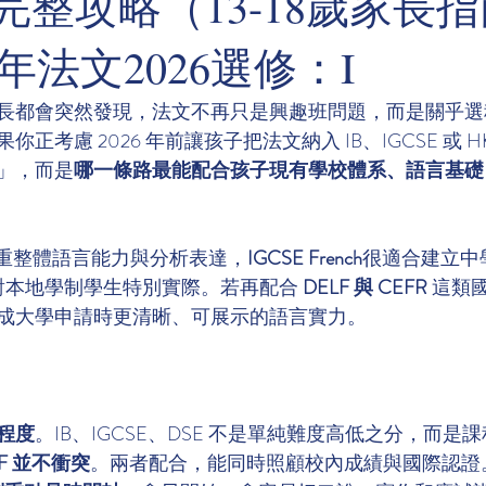
完整攻略（13-18歲家長指
法文2026選修：I
長都會突然發現，法文不再只是興趣班問題，而是關乎選
正考慮 2026 年前讓孩子把法文納入 IB、IGCSE 或 H
」，而是
哪一條路最能配合孩子現有學校體系、語言基礎
重整體語言能力與分析表達，
IGCSE French
很適合建立中
對本地學制學生特別實際。若再配合 
DELF 與 CEFR
 這類
成大學申請時更清晰、可展示的語言實力。
程度
。IB、IGCSE、DSE 不是單純難度高低之分，而是
F 並不衝突
。兩者配合，能同時照顧校內成績與國際認證