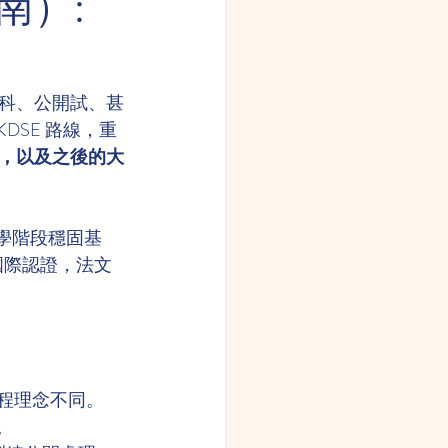
南）:
科、公開試、甚
KDSE 路線，重
，以及之後的大
學階段穩固基
國際認證，法文
課程理念不同。
。