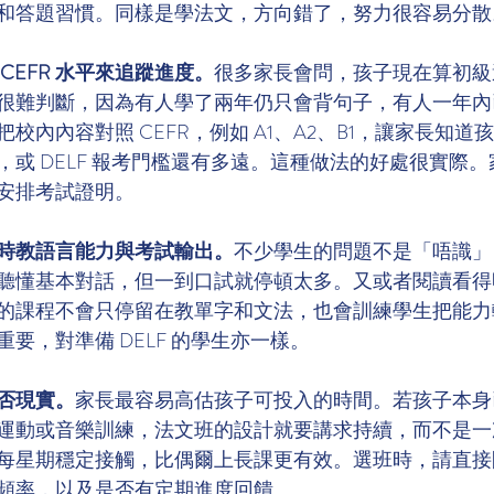
和答題習慣。同樣是學法文，方向錯了，努力很容易分散
CEFR 水平來追蹤進度。
很多家長會問，孩子現在算初級
很難判斷，因為有人學了兩年仍只會背句子，有人一年內
校內內容對照 CEFR，例如 A1、A2、B1，讓家長知道孩
內要求，或 DELF 報考門檻還有多遠。這種做法的好處很實際
安排考試證明。
時教語言能力與考試輸出。
不少學生的問題不是「唔識」
聽懂基本對話，但一到口試就停頓太多。又或者閱讀看得
的課程不會只停留在教單字和文法，也會訓練學生把能力
要，對準備 DELF 的學生亦一樣。
否現實。
家長最容易高估孩子可投入的時間。若孩子本身
運動或音樂訓練，法文班的設計就要講求持續，而不是一
每星期穩定接觸，比偶爾上長課更有效。選班時，請直接
頻率，以及是否有定期進度回饋。