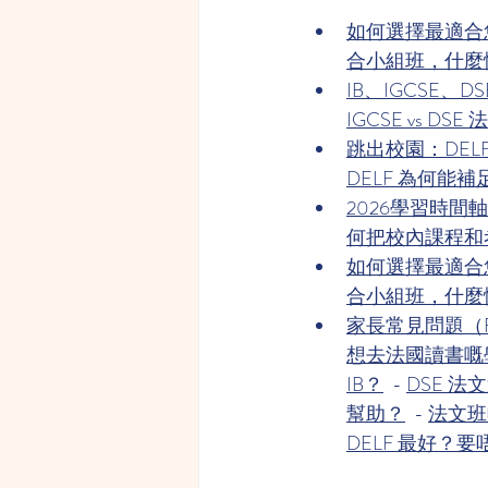
如何選擇最適合
合小組班，什麼
IB、IGCSE
IGCSE vs DS
跳出校園：DEL
DELF 為何能
2026學習時間
何把校內課程和
如何選擇最適合
合小組班，什麼
家長常見問題（
想去法國讀書嘅
IB？
  - 
DSE 
幫助？
  - 
法文班
DELF 最好？