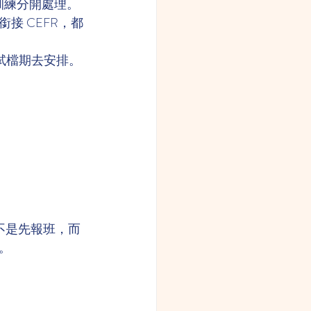
訓練分開處理。
接 CEFR，都
開試檔期去安排。
法不是先報班，而
。