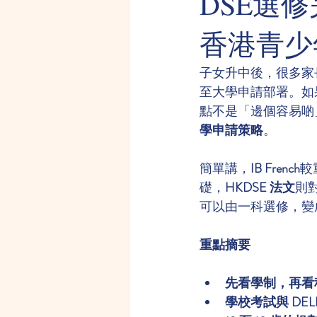
DSE選修
香港青少年
子女升中後，很多家
至大學申請部署。如果你
點不是「邊個容易啲
學申請策略
。
簡單講，
IB French
較
礎，
HKDSE 法文
則
可以由一科選修，變
重點摘要
先看學制，再看
學校考試與 DEL