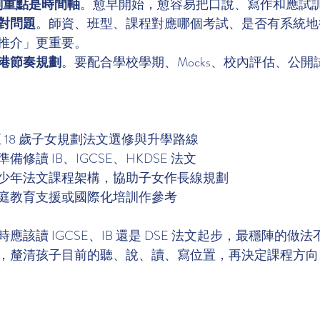
的規劃重點是時間軸
。愈早開始，愈容易把口說、寫作和應試
對問題
。師資、班型、課程對應哪個考試、是否有系統地銜
推介」更重要。
港節奏規劃
。要配合學校學期、Mocks、校內評估、公
 至 18 歲子女規劃法文選修與升學路線
備修讀 IB、IGCSE、HKDSE 法文
少年法文課程架構，協助子女作長線規劃
庭教育支援或國際化培訓作參考
應該讀 IGCSE、IB 還是 DSE 法文起步，最穩陣的做
，釐清孩子目前的聽、說、讀、寫位置，再決定課程方向