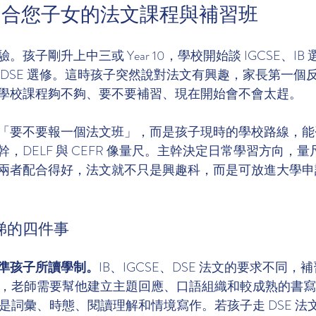
適合您子女的法文課程與補習班
孩子剛升上中三或 Year 10，學校開始談 IGCSE、IB
 DSE 選修。這時孩子突然說對法文有興趣，家長第一個
學校課程夠不夠、要不要補習、現在開始會不會太趕。
「要不要報一個法文班」，而是孩子現時的學校路線，能
，DELF 與 CEFR 像量尺。主幹決定日常學習方向，
兩者配合得好，法文就不只是興趣科，而是可放進大學申
睇的四件事
準孩子所讀學制。
IB、IGCSE、DSE 法文的要求不同
IB，老師需要幫他建立主題回應、口語組織和較成熟的書
多數是詞彙、時態、閱讀理解和情境寫作。若孩子走 DSE 