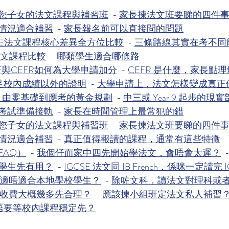
您子女的法文課程與補習班
  - 
家長揀法文班要睇的四件
情況適合補習
  - 
家長報名前可以直接問的問題
、DSE法文課程核心差異全方位比較
  - 
三條路線其實在考不同
E 法文課程比較
  - 
哪類學生適合哪條路
F與CEFR如何為大學申請加分
  - 
CEFR 是什麼，家長點
補足校內成績以外的證明
  - 
大學申請上，法文怎樣變成真正
軸 由零基礎到應考的黃金規劃
  - 
中三或 Year 9 起步的現
考試準備接軌
  - 
家長在時間管理上最常犯的錯
您子女的法文課程與補習班
  - 
家長揀法文班要睇的四件
情況適合補習
  - 
真正值得報讀的課程，通常有這些特徵
FAQ）
  - 
我個仔而家中四先開始學法文，會唔會太遲？
  -
學生先有用？
  - 
IGCSE 法文同 IB French，係咪一定讀完 
法文適唔適合本地學校學生？
  - 
除咗文科，讀法文對理科或
收費大概幾多先合理？
  - 
應該揀小組班定法文私人補習
要唔要等校內課程穩定先？