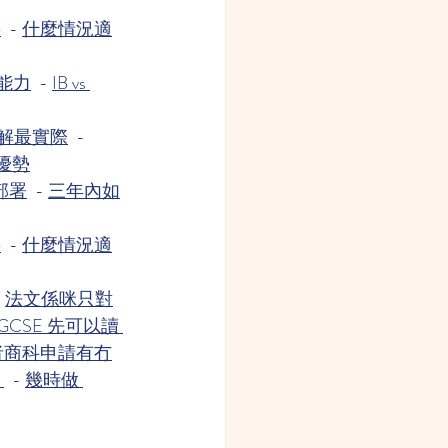
事
  - 
什麼情況適
能力
  - 
IB vs 
理解最實際
  - 
優勢
實部署
  - 
三年內如
事
  - 
什麼情況適
 
法文係咪只對
IGCSE 先可以讀 
者商科申請有冇
？
  - 
幾時做 