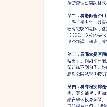
清楚處理公開試格式
第二，看老師會否用 
「學了幾多年」其實
較有經驗的老師，會把
IGCSE、IB 校
應否加課、轉班，或
第三，看課堂是否同
唔出」。例如平日能
卻組織不到句子。好
點對公開試學生特別重
第四，看課程安排是
學、英文補習，再加
語言學習較像練琴。
口語練習比例、測驗