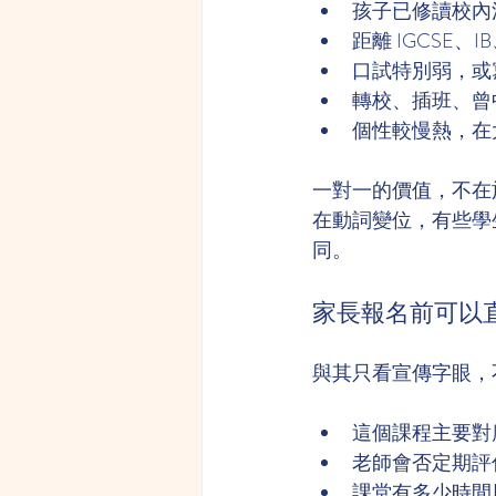
孩子已修讀校內
距離 IGCSE、I
口試特別弱，或
轉校、插班、曾
個性較慢熱，在
一對一的價值，不在
在動詞變位，有些學
同。
家長報名前可以
與其只看宣傳字眼，
這個課程主要對應 
老師會否定期評估
課堂有多少時間