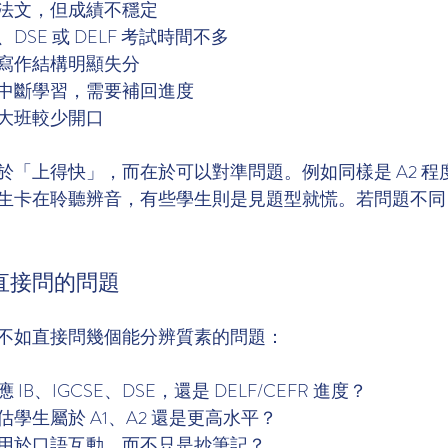
法文，但成績不穩定
B、DSE 或 DELF 考試時間不多
寫作結構明顯失分
中斷學習，需要補回進度
大班較少開口
於「上得快」，而在於可以對準問題。例如同樣是 A2 程
生卡在聆聽辨音，有些學生則是見題型就慌。若問題不同
直接問的問題
不如直接問幾個能分辨質素的問題：
IB、IGCSE、DSE，還是 DELF/CEFR 進度？
學生屬於 A1、A2 還是更高水平？
用於口語互動，而不只是抄筆記？