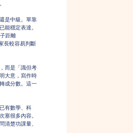
。
還是中級。單靠
已能穩定表達。
子距離 
。家長較容易判斷
，而是「識但考
明大意，寫作時
轉成分數。這一
已有數學、科
次塞很多內容。
問清楚功課量、