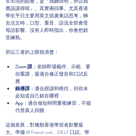
常出現的錯覺，是「我聽得明，所以我
應該講得啱」。其實兩回事。尤其香港
學生平日主要用英文或廣東話思考，轉
去法文時，口型、重音、語流全部會受
母語影響。沒有人即時指出，你會把錯
音練熟。
所以三者的上限很清楚：
Zoom 課
：老師即場截停、示範、要
你重講，最適合修正發音和口試反
應
錄播課
：適合跟讀和模仿，但你未
必知道自己錯在哪裡
App
：適合做短時間重複練習，不能
代替真人回饋
這個差異，對幾類香港學習者影響最
大。準備 IB French oral、DELF 口試、學