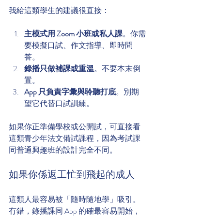
我給這類學生的建議很直接：
主模式用 Zoom 小班或私人課
。你需
要模擬口試、作文指導、即時問
答。
錄播只做補課或重溫
。不要本末倒
置。
App 只負責字彙與聆聽打底
。別期
望它代替口試訓練。
如果你正準備學校或公開試，可直接看
這類青少年法文備試課程，因為考試課
同普通興趣班的設計完全不同。
如果你係返工忙到飛起的成人
這類人最容易被「隨時隨地學」吸引。
冇錯，錄播課同 App 的確最容易開始，