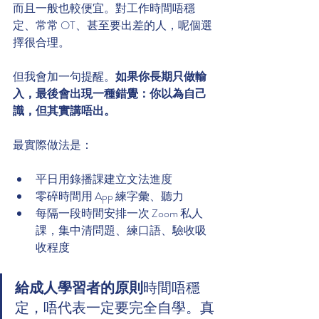
而且一般也較便宜。對工作時間唔穩
定、常常 OT、甚至要出差的人，呢個選
擇很合理。
但我會加一句提醒。
如果你長期只做輸
入，最後會出現一種錯覺：你以為自己
識，但其實講唔出。
最實際做法是：
平日用錄播課建立文法進度
零碎時間用 App 練字彙、聽力
每隔一段時間安排一次 Zoom 私人
課，集中清問題、練口語、驗收吸
收程度
給成人學習者的原則
時間唔穩
定，唔代表一定要完全自學。真