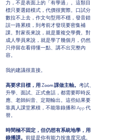
力，不是表面上的「有學過」。這類目
標只要選錯模式，代價很實際。口試分
數拉不上去，作文句型用不穩，發音錯
誤一路累積，到考前才發現要密集補
課。對家長來說，就是重複交學費。對
成人學員來說，就是學了幾個月，仍然
只停留在看得懂一點、講不出完整內
容。
我的建議很直接。
高要求目標，用 Zoom 課做主軸。
考試、
升學、面試、正式會話，都需要即時反
應、老師糾音、定期輸出。這些結果要
靠真人課堂累積，不能靠錄播和 App 代
替。
時間極不固定，但仍想有系統地學，用
錄播課。
前提是你有能力按進度完成。