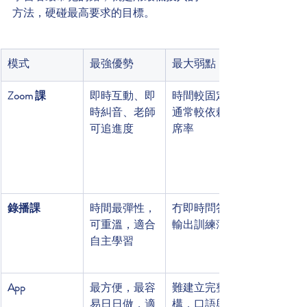
方法，硬碰最高要求的目標。
模式
最強優勢
最大弱點
Zoom 課
即時互動、即
時間較固定，
時糾音、老師
通常較依賴出
可追進度
席率
錄播課
時間最彈性，
冇即時問答，
可重溫，適合
輸出訓練薄弱
自主學習
App
最方便，最容
難建立完整結
易日日做，適
構，口語與寫