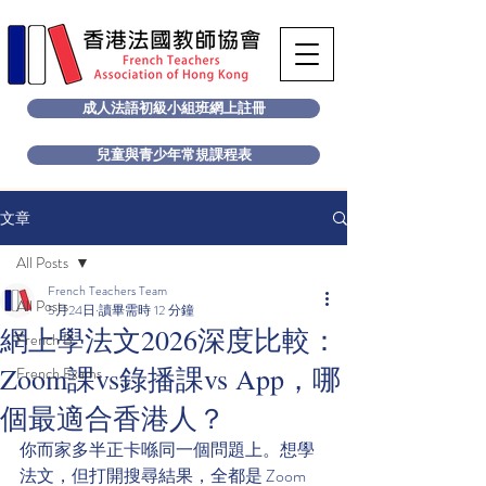
成人法語初級小組班網上註冊
兒童與青少年常規課程表
文章
All Posts
French Teachers Team
All Posts
5月24日
讀畢需時 12 分鐘
網上學法文2026深度比較：
French B
Zoom課vs錄播課vs App，哪
French Exams
個最適合香港人？
你而家多半正卡喺同一個問題上。想學
法文，但打開搜尋結果，全都是 Zoom 