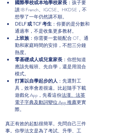
國際學校或本地學校家長
：孩子要
讀 IB French、IGCSE、HKDSE，不
想學了一年仍然講不順。
DELF 或 TCF 考生
：你要的是分數和
通過率，不是收集更多教材。
上班族
：你需要一套能配合 OT、通
勤和家庭時間的安排，不想三分鐘
熱度。
零基礎成人或兒童家長
：你想知道
應該先報班、先自學，還是用混合
模式。
打算以自學起步的人
：先選對工
具，效率會差很遠。比起隨手下載
遊戲化 App，先看這份
法漢、法英
電子字典及動詞變位 App 推薦
更實
際。
真正有效的起點很簡單。先問自己三件
事。你學法文是為了考試、升學、工