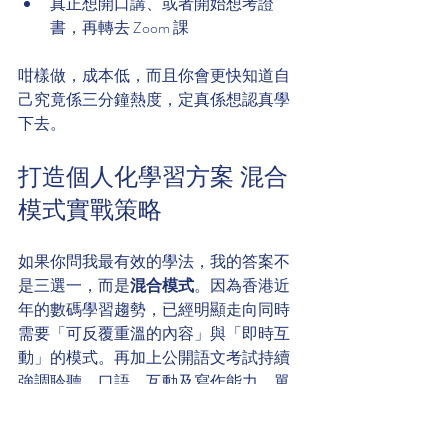
真正想開口講、或者開始想考證
書，再轉去 Zoom 課
咁樣做，成本低，而且你會更快知道自
己究竟係三分鐘熱度，定真係想認真學
下去。
打造個人化學習方案 混合
模式實戰策略
如果你問我最有效的學法，我的答案不
是三選一，而是
混合模式
。因為香港近
年的數碼學習趨勢，已經明顯走向同時
需要「可反覆重溫的內容」與「即時互
動」的模式。再加上公開語文考試持續
強調聆聽、口語、互動及寫作能力，單
靠錄播課或 App 的被動輸入，未必足以
支撐 DELF、IB、IGCSE 等準備 
相關分