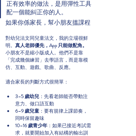
正有效率的做法，是用彈性工具
配一個能糾正你的人。
如果你係家長，幫小朋友搵課程
對幼兒法文同兒童法文，我的立場很鮮
明。
真人老師優先，App 只能做配角。
小朋友不是縮小版成人。他們不是靠
「完成幾個練習」去學語言，而是靠模
仿、互動、遊戲、歌曲、反應。
適合家長的判斷方式很簡單：
3–5 歲幼兒
：先看老師能否帶動注
意力、做口語互動
6–9 歲兒童
：要有規律上課節奏，
同時保留趣味
10–16 歲青少年
：如果已接近考試需
求，就要開始加入有結構的輸出訓