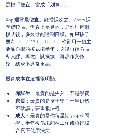
是把「便宜」當成「划算」。
App 通常最便宜。錄播課次之。Zoom 課
學費較高。但真正要算的，是你用這個
模式後，多久才能達到目標。如果孩子
要考 IB、IGCSE、DELF，你卻用一個主
要靠自學的模式拖半年，之後再補 Zoom 
私人課、再做口試操練、再趕作文修
改，總成本通常更高。
機會成本在這裡很明顯。
考試生
：最貴的是失分，不是學費
家長
：最貴的是孩子學了一年仍然
不敢講，要重報課程
成人
：最貴的是你每星期都花時間
學，半年後仍未能在工作或旅行場
合真正使用法文