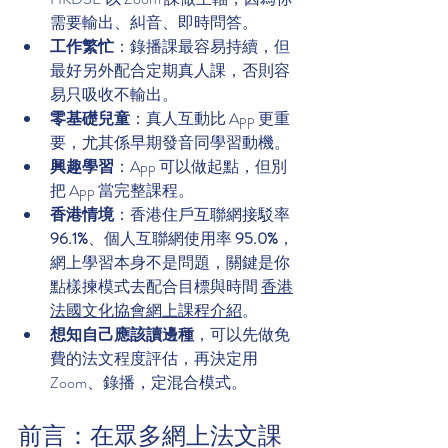
需要輸出、糾音、即時問答。
工作繁忙
：錄播課最容易持續，但
最好另外配合定期真人課，否則容
易只吸收不輸出。
零基礎兒童
：真人互動比 App 更重
要，尤其係早期發音同學習動機。
興趣學習
：App 可以做起點，但別
把 App 當完整課程。
香港情境
：香港住戶互聯網接駁率 
96.1%
、個人互聯網使用率 
95.0%
，
網上學習本身不是問題，關鍵是你
點樣揀模式去配合目標與時間 
香港
法國文化協會網上課程介紹
。
想知自己應該讀邊種
，可以先做免
費的法文程度評估，再決定用 
Zoom、錄播，定混合模式。
前言：在眾多網上法文課