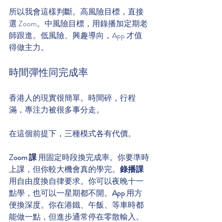
所以我會這樣判斷。高風險目標，直接
選 Zoom。中風險目標，用錄播加定期老
師跟進。低風險、興趣導向，App 才值
得做主力。
時間彈性同完成率
香港人的現實很簡單。時間碎，行程
滿，專注力被很多事分走。
在這個前提下，三種模式各有代價。
Zoom 課
 用固定時段換完成率。你要準時
上課，但你較大機會真的學完。
錄播課
用自由度換自律要求。你可以夜晚十一
點學，也可以一星期都不開。
App
 用方
便換深度。你在港鐵、午飯、等車時都
能做一點，但進步通常停在零散輸入。