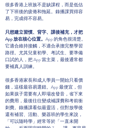
很多香港上班族不是缺課程，而是低估
了下班後的疲倦和拖延。錄播課買得容
易，完成得不容易。
只想建立習慣、背字、課後補充，才把 
App 放在核心位置。
App 的角色很清楚。
它適合維持接觸，不適合承擔完整學習
路徑。尤其兒童初學、考試生、要準備
口試的人，把 App 當主菜，最後通常都
要補真人訓練。
很多香港家長和成人學員一開始只看價
錢，這樣最容易選錯。App 最便宜，但
如果孩子需要有人即場改發音，省下來
的費用，最後往往變成補課費和考前衝
刺費。錄播課看似最靈活，但對放學後
還有補習、活動、樂器班的學生來說，
「可以隨時學」經常等於「一直未開