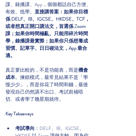
課、錄播課、App，個個都話自己方便、
有效、抵學。
直接講答案：如果你目標
係 DELF、IB、IGCSE、HKDSE、TCF，
或者想真正開口講法文，首選係 Zoom 
課；如果你時間極亂、只能用碎片時間
學，錄播課最實際；如果你只係想養成
習慣、記單字、日日碰法文，App 最合
適。
真正要比較的，不是功能表，而是
機會
成本
。揀錯模式，最常見結果不是「學
慢少少」，而是你花了時間和錢，最後
發現自己仍然講不出口、考試前補唔
切、或者學了幾星期就停。
Key Takeaways
考試導向
：DELF、IB、IGCSE、
HKDSE 以 Zoom 課做主軸，因為你