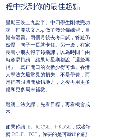
程中找到你的最佳起點
星期三晚上九點半。中四學生剛做完功
課，打開法文 App 做了幾分鐘練習，自
覺有溫書。兩個月後去考口試，答題仍
然慢，句子一長就卡住。另一邊，有家
長替小朋友報了錄播課，以為時間自由
就容易持續，結果每星期都說「遲些再
補」，真正開口的次數少得可憐。香港
人學法文最常見的損失，不是學費，而
是把有限時間放錯地方，之後再用更多
錢和更多周末補救。
選網上法文課，先看目標，再看機會成
本。
如果你讀 IB、IGCSE、HKDSE，或者準
備 DELF、TCF，你要的是可輸出的能