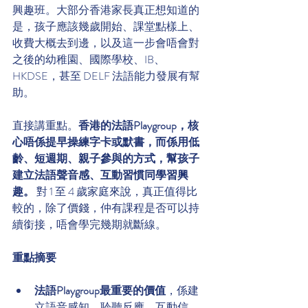
興趣班。大部分香港家長真正想知道的
是，孩子應該幾歲開始、課堂點樣上、
收費大概去到邊，以及這一步會唔會對
之後的幼稚園、國際學校、IB、
HKDSE，甚至 DELF 法語能力發展有幫
助。
直接講重點。
香港的法語Playgroup，核
心唔係提早操練字卡或默書，而係用低
齡、短週期、親子參與的方式，幫孩子
建立法語聲音感、互動習慣同學習興
趣。
 對 1 至 4 歲家庭來說，真正值得比
較的，除了價錢，仲有課程是否可以持
續銜接，唔會學完幾期就斷線。
重點摘要
法語Playgroup最重要的價值
，係建
立語音感知、聆聽反應、互動信