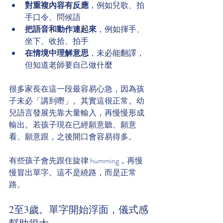
對重複內容有反應
，例如兒歌、拍
手口令、問候語
把語音和動作連起來
，例如揮手、
坐下、收拾、拍手
在情境中理解意思
，未必能翻譯，
但知道老師要自己做什麼
很多家長在這一段最容易心急，因為孩
子未必「講到嘢」。其實這很正常。幼
兒語言發展先靠大量輸入，再慢慢形成
輸出。若孩子現在已經願意聽、願意
看、願意跟，之後開口會容易得多。
有些孩子會先跟住旋律 humming，再慢
慢冒出單字。這不是繞路，而是正常
路。
2至3歲。單字開始浮面，儀式感