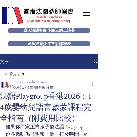
成人法語初級小組班網上註冊
兒童與青少年常規課程表
文章
All Posts
French Teachers Team
All Posts
6月6日
讀畢需時 18 分鐘
法語Playgroup香港2026：1-
French B
4歲嬰幼兒語言啟蒙課程完
French Exams
全指南（附費用比較）
如果你而家正為孩子搵法語Playgroup，
你多數唔係只想報一個「打發時間」的