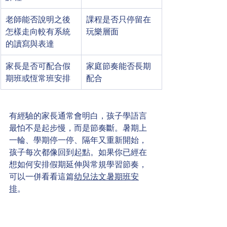
老師能否說明之後
課程是否只停留在
怎樣走向較有系統
玩樂層面
的讀寫與表達
家長是否可配合假
家庭節奏能否長期
期班或恆常班安排
配合
有經驗的家長通常會明白，孩子學語言
最怕不是起步慢，而是節奏斷。暑期上
一輪、學期停一停、隔年又重新開始，
孩子每次都像回到起點。如果你已經在
想如何安排假期延伸與常規學習節奏，
可以一併看看這篇
幼兒法文暑期班安
排
。
試堂時，不要只看孩子有沒有笑