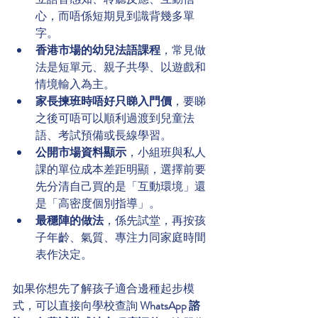
心，而唔係短期見到識背幾多單
字。
香港市場的幼兒法語課程
，常見做
法是短單元、親子共學、以遊戲和
情境輸入為主。
家長揀班時唔好只睇入門價
，要睇
之後可唔可以順利過渡到兒童法
語、考試預備或長線學習。
公開市場資料顯示
，小組班與私人
課的單位成本差距明顯，選擇前要
先分清自己買的是「互動環境」還
是「高密度個別指導」。
最穩陣的做法
，係先試堂，再按孩
子年齡、氣質、專注力同家庭時間
表作決定。
如果你想先了解孩子適合邊種起步模
式，可以直接向學校查詢 
WhatsApp 諮