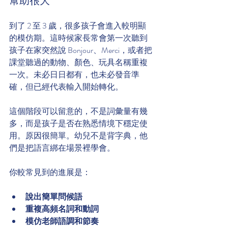
幫助很大
到了 2 至 3 歲，很多孩子會進入較明顯
的模仿期。這時候家長常會第一次聽到
孩子在家突然說 Bonjour、Merci，或者把
課堂聽過的動物、顏色、玩具名稱重複
一次。未必日日都有，也未必發音準
確，但已經代表輸入開始轉化。
這個階段可以留意的，不是詞彙量有幾
多，而是孩子是否在熟悉情境下穩定使
用。原因很簡單。幼兒不是背字典，他
們是把語言綁在場景裡學會。
你較常見到的進展是：
說出簡單問候語
重複高頻名詞和動詞
模仿老師語調和節奏