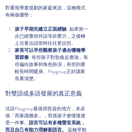
對重視學業規劃的家庭來說，這種模式
有兩個優勢：
孩子早期先建立正面經驗
   如果第一
步已經覺得外語等於壓力，之後轉
上兒童法語班時往往更抗拒。
家長可以早些觀察孩子適合哪種學
習節奏
   有些孩子對歌曲反應強，有
些偏向故事和角色扮演，有些則要
較長時間暖身。Playgroup正好讓家
長看清楚。
對雙語或多語發展的真正意義
法語Playgroup最值得投資的地方，未必
係「而家識幾多」，而係孩子會慢慢接
受一件事。
語言可以有多種聲音系統，
而且自己有能力理解新語言。
 這種早期