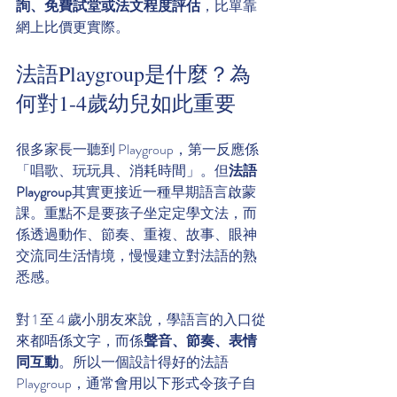
詢、免費試堂或法文程度評估
，比單靠
網上比價更實際。
法語Playgroup是什麼？為
何對1-4歲幼兒如此重要
很多家長一聽到 Playgroup，第一反應係
「唱歌、玩玩具、消耗時間」。但
法語
Playgroup
其實更接近一種早期語言啟蒙
課。重點不是要孩子坐定定學文法，而
係透過動作、節奏、重複、故事、眼神
交流同生活情境，慢慢建立對法語的熟
悉感。
對 1 至 4 歲小朋友來說，學語言的入口從
來都唔係文字，而係
聲音、節奏、表情
同互動
。所以一個設計得好的法語
Playgroup，通常會用以下形式令孩子自