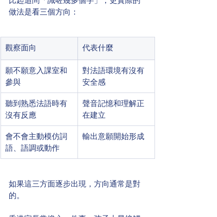
比起追問「識咗幾多個字」，更實際的
做法是看三個方向：
觀察面向
代表什麼
願不願意入課室和
對法語環境有沒有
參與
安全感
聽到熟悉法語時有
聲音記憶和理解正
沒有反應
在建立
會不會主動模仿詞
輸出意願開始形成
語、語調或動作
如果這三方面逐步出現，方向通常是對
的。