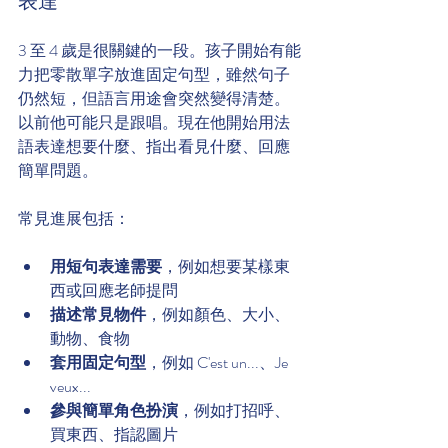
表達
3 至 4 歲是很關鍵的一段。孩子開始有能
力把零散單字放進固定句型，雖然句子
仍然短，但語言用途會突然變得清楚。
以前他可能只是跟唱。現在他開始用法
語表達想要什麼、指出看見什麼、回應
簡單問題。
常見進展包括：
用短句表達需要
，例如想要某樣東
西或回應老師提問
描述常見物件
，例如顏色、大小、
動物、食物
套用固定句型
，例如 C'est un...、Je 
veux...
參與簡單角色扮演
，例如打招呼、
買東西、指認圖片