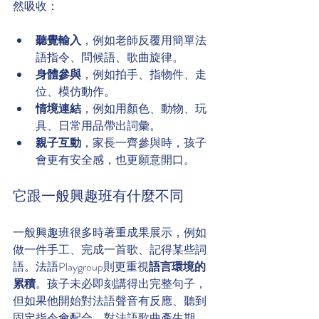
然吸收：
聽覺輸入
，例如老師反覆用簡單法
語指令、問候語、歌曲旋律。
身體參與
，例如拍手、指物件、走
位、模仿動作。
情境連結
，例如用顏色、動物、玩
具、日常用品帶出詞彙。
親子互動
，家長一齊參與時，孩子
會更有安全感，也更願意開口。
它跟一般興趣班有什麼不同
一般興趣班很多時著重成果展示，例如
做一件手工、完成一首歌、記得某些詞
語。法語Playgroup則更重視
語言環境的
累積
。孩子未必即刻講得出完整句子，
但如果他開始對法語聲音有反應、聽到
固定指令會配合、對法語歌曲產生期