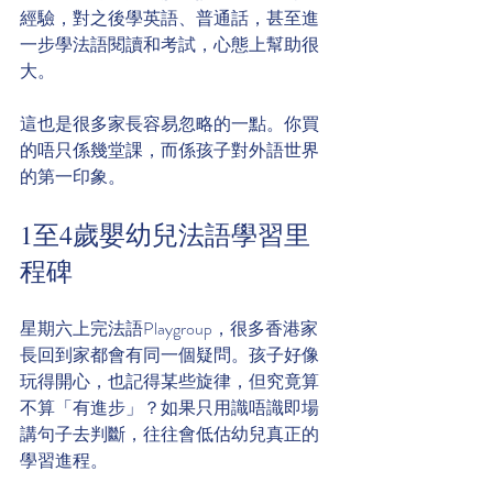
經驗，對之後學英語、普通話，甚至進
一步學法語閱讀和考試，心態上幫助很
大。
這也是很多家長容易忽略的一點。你買
的唔只係幾堂課，而係孩子對外語世界
的第一印象。
1至4歲嬰幼兒法語學習里
程碑
星期六上完法語Playgroup，很多香港家
長回到家都會有同一個疑問。孩子好像
玩得開心，也記得某些旋律，但究竟算
不算「有進步」？如果只用識唔識即場
講句子去判斷，往往會低估幼兒真正的
學習進程。