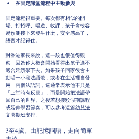
在固定課堂流程中主動參與
固定流程很重要。每次都有相似的開
場、打招呼、唱遊、收課，孩子會較容
易預測接下來發生什麼，安全感高了，
語言才記得住。
對香港家長來說，這一段也很值得觀
察，因為你大概會開始看得出孩子適不
適合延續學下去。如果孩子回家後會主
動唱一小段法語歌，或者在生活裡自發
用一兩個法語詞，這通常表示他不只是
「上堂時有反應」，而是開始把法語帶
回自己的世界。之後若想接駁假期課程
或延伸學習節奏，可以參考這篇
幼兒法
文暑期班安排
。
3至4歲。由記憶詞語，走向簡單