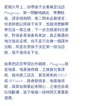
星期六早上，你帶孩子去看兩堂法語
Playgroup。第一間離地鐵近、學費較
低，課室很熱鬧。第二間未必最便宜，
但老師會記得孩子名字，也能清楚解釋
學完這一期之後，下一步怎樣接到兒童
班。對很多香港家長來說，真正難選的
地方就在這裡。你不是只在揀一個課外
活動，而是在替孩子決定第一段法語
路，值不值得走下去。
如果把語言學習比作鋪路，Playgroup就
是地基。地基做得穩，之後接兒童課
程、校內第三語言、甚至將來的 DELF 
或 IB French，路會順很多。地基做得
鬆，就算短期看起來開心，之後也容易
出現斷層，孩子每隔一段時間又要重新
適應。