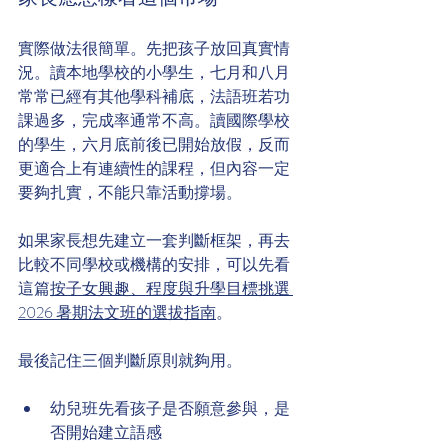
實際做法很簡單。先把孩子放回真實情
況。讀本地學校的小學生，七月和八月
常常已經有其他學科補底，法語班若功
課過多，完成率通常不高。讀國際學校
的學生，六月底前後已開始放假，反而
更適合上有連續性的課程，但內容一定
要夠扎實，不能只靠活動撐場。
如果家長想先建立一套判斷框架，再去
比較不同學校或機構的安排，可以先看
這篇
按子女興趣、程度與升學目標挑選 
2026 暑期法文班的選拔指南
。
最後記住三個判斷原則就夠用。
幼兒班先看孩子是否願意參與，是
否開始建立語感