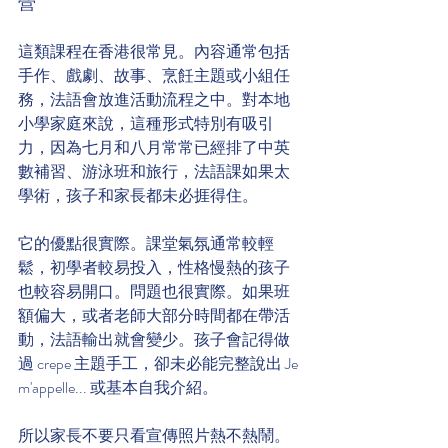
營
這類課程在香港很常見。內容通常包括
手作、戲劇、故事、烹飪主題或小組任
務，法語會放進活動流程之中。對本地
小學家庭來說，這種形式特別有吸引
力，因為七月和八月常常已經排了中英
數補習、游泳班和旅行，法語課如果太
學術，孩子和家長都未必捱得住。
它的優點很實際。課堂氣氛通常較輕
鬆，初學者較易投入，性格慢熱的孩子
也較容易開口。問題也很實際。如果班
額偏大，或者老師大部分時間都在帶活
動，法語輸出就會變少。孩子會記得做
過 crepe 主題手工，卻未必能完整說出 Je 
m'appelle... 或基本自我介紹。
所以家長不要只看宣傳照片熱不熱鬧。