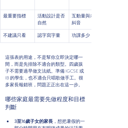
最重要指標
活動設計是否
互動量與老師
自然
糾音
不建議只看
認字寫字量
功課多少
這張表的用途，不是幫你立即決定哪一
間，而是先排除不適合的類型。四歲孩
子不需要過早做文法紙。準備 IGCSE 或 
IB 的學生，也不適合只唱歌做手工。很
多家長報錯班，問題正正出在這一步。
哪些家庭最需要先做程度和目標
判斷
3至16歲子女的家長
，想把暑假的一