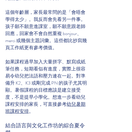
這個年齡層，家長最常問的是「會唔會
學得太少」。我反而會先看另一件事。
孩子願不願意進課室，願不願意跟老師
回應，回家會不會自然重複 bonjour、
merci 或幾個主題詞彙。這些都比抄寫幾
頁工作紙更有參考價值。
如果課程過早加入大量拼字、默寫或紙
筆任務，短期看似有進度，實際上很容
易令幼兒把法語和壓力連在一起。對準
備升 K2、K3 或剛完成 PN 的孩子尤其明
顯。暑假課程的目標應該是建立接受
度，不是提早小學化。想進一步看幼兒
課程安排的家長，可直接參考
幼兒暑期
班課程安排
。
結合語言與文化工作坊的綜合夏令