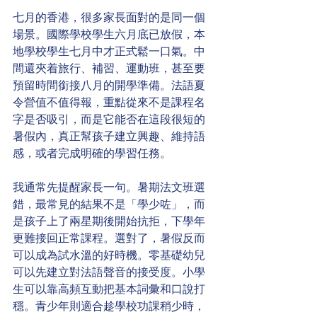
七月的香港，很多家長面對的是同一個
場景。國際學校學生六月底已放假，本
地學校學生七月中才正式鬆一口氣。中
間還夾着旅行、補習、運動班，甚至要
預留時間銜接八月的開學準備。法語夏
令營值不值得報，重點從來不是課程名
字是否吸引，而是它能否在這段很短的
暑假內，真正幫孩子建立興趣、維持語
感，或者完成明確的學習任務。
我通常先提醒家長一句。暑期法文班選
錯，最常見的結果不是「學少咗」，而
是孩子上了兩星期後開始抗拒，下學年
更難接回正常課程。選對了，暑假反而
可以成為試水溫的好時機。零基礎幼兒
可以先建立對法語聲音的接受度。小學
生可以靠高頻互動把基本詞彙和口說打
穩。青少年則適合趁學校功課稍少時，