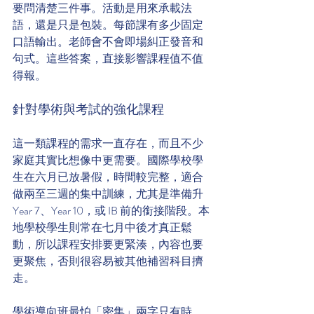
要問清楚三件事。活動是用來承載法
語，還是只是包裝。每節課有多少固定
口語輸出。老師會不會即場糾正發音和
句式。這些答案，直接影響課程值不值
得報。
針對學術與考試的強化課程
這一類課程的需求一直存在，而且不少
家庭其實比想像中更需要。國際學校學
生在六月已放暑假，時間較完整，適合
做兩至三週的集中訓練，尤其是準備升 
Year 7、Year 10，或 IB 前的銜接階段。本
地學校學生則常在七月中後才真正鬆
動，所以課程安排要更緊湊，內容也要
更聚焦，否則很容易被其他補習科目擠
走。
學術導向班最怕「密集」兩字只有時