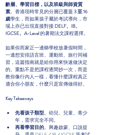
齡層、學習目標，以及班級與師資質
素
。香港現時常見的分層已覆蓋 
3 至 16 
歲
學生，而如果孩子屬於考試導向，市
場上亦已出現直接對接 
DELF、IB、
IGCSE、A-Level
 的暑期法文課程選擇。
如果你而家正一邊睇學校放暑假時間，
一邊想安排語言班、運動班、旅行同補
習，這篇指南就是給你用來快速做決定
的。重點不是把課程逐間抄一次，而是
教你像行內人一樣，看懂什麼課程真正
適合你小朋友，什麼只是宣傳做得好。
Key Takeaways
先看孩子類型
。幼兒、兒童、青少
年，需求完全不同。
再看學習目的
。興趣啟蒙、口說提
升、還是 DELF／IB／IGCSE 等考試