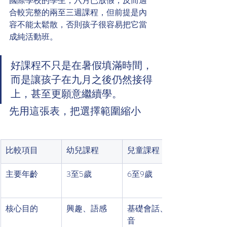
國際學校的學生，六月已放假，反而適
合較完整的兩至三週課程，但前提是內
容不能太鬆散，否則孩子很容易把它當
成純活動班。
好課程不只是在暑假填滿時間，
而是讓孩子在九月之後仍然接得
上，甚至更願意繼續學。
先用這張表，把選擇範圍縮小
比較項目
幼兒課程
兒童課程
主要年齡
3至5歲
6至9歲
核心目的
興趣、語感
基礎會話、發
音