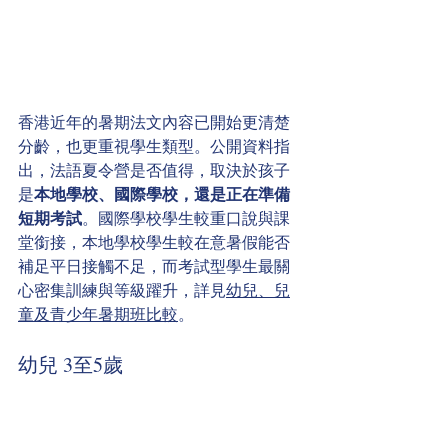
香港近年的暑期法文內容已開始更清楚
分齡，也更重視學生類型。公開資料指
出，法語夏令營是否值得，取決於孩子
是
本地學校、國際學校，還是正在準備
短期考試
。國際學校學生較重口說與課
堂銜接，本地學校學生較在意暑假能否
補足平日接觸不足，而考試型學生最關
心密集訓練與等級躍升，詳見
幼兒、兒
童及青少年暑期班比較
。
幼兒 3至5歲
這個階段，最理想的課程不是「學得
多」，而是「接觸得自然」。歌曲、故