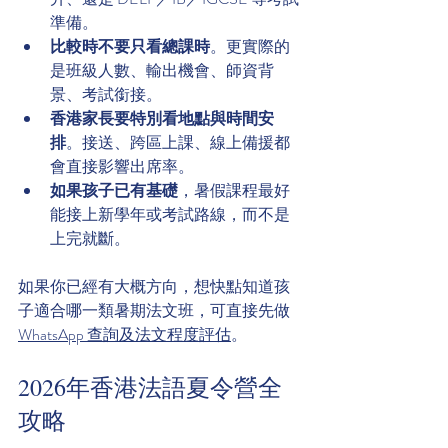
準備。
比較時不要只看總課時
。更實際的
是班級人數、輸出機會、師資背
景、考試銜接。
香港家長要特別看地點與時間安
排
。接送、跨區上課、線上備援都
會直接影響出席率。
如果孩子已有基礎
，暑假課程最好
能接上新學年或考試路線，而不是
上完就斷。
如果你已經有大概方向，想快點知道孩
子適合哪一類暑期法文班，可直接先做
WhatsApp 查詢及法文程度評估
。
2026年香港法語夏令營全
攻略