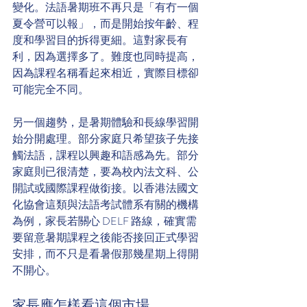
變化。法語暑期班不再只是「有冇一個
夏令營可以報」，而是開始按年齡、程
度和學習目的拆得更細。這對家長有
利，因為選擇多了。難度也同時提高，
因為課程名稱看起來相近，實際目標卻
可能完全不同。
另一個趨勢，是暑期體驗和長線學習開
始分開處理。部分家庭只希望孩子先接
觸法語，課程以興趣和語感為先。部分
家庭則已很清楚，要為校內法文科、公
開試或國際課程做銜接。以香港法國文
化協會這類與法語考試體系有關的機構
為例，家長若關心 DELF 路線，確實需
要留意暑期課程之後能否接回正式學習
安排，而不只是看暑假那幾星期上得開
不開心。
家長應怎樣看這個市場