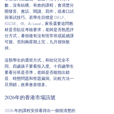
數，沒有結構。有效的課程，會清楚分
開發音、會話、閱讀、寫作，或者口試
與筆試技巧。若學生目標是 DELF、
IGCSE、IB、A-Level，家長還要追問教
材是否貼近考核要求，老師是否熟悉評
分方式，暑假後有沒有恆常班或延續課
可接。否則兩星期上完，九月很快散
掉。
這類學生的選班方式，和幼兒完全不
同。四歲孩子要看投入度。十四歲學生
要看分班是否準，老師是否能指出錯
音、時態問題和答題漏洞。比較方法一
旦用錯，效果會差很多。
2026年的香港市場訊號
2026 年的課程安排看得出一個很清楚的