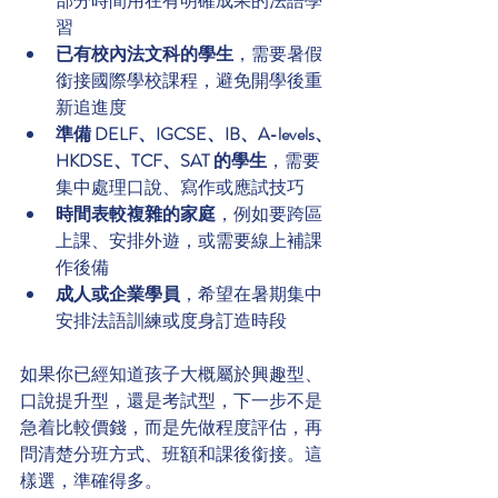
部分時間用在有明確成果的法語學
習
已有校內法文科的學生
，需要暑假
銜接國際學校課程，避免開學後重
新追進度
準備 DELF、IGCSE、IB、A-levels、
HKDSE、TCF、SAT 的學生
，需要
集中處理口說、寫作或應試技巧
時間表較複雜的家庭
，例如要跨區
上課、安排外遊，或需要線上補課
作後備
成人或企業學員
，希望在暑期集中
安排法語訓練或度身訂造時段
如果你已經知道孩子大概屬於興趣型、
口說提升型，還是考試型，下一步不是
急着比較價錢，而是先做程度評估，再
問清楚分班方式、班額和課後銜接。這
樣選，準確得多。