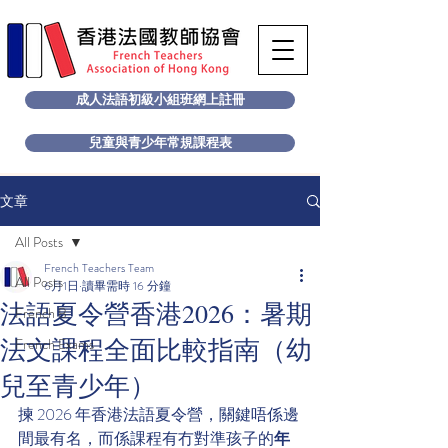
成人法語初級小組班網上註冊
兒童與青少年常規課程表
文章
All Posts
French Teachers Team
All Posts
6月1日
讀畢需時 16 分鐘
法語夏令營香港2026：暑期
French B
法文課程全面比較指南（幼
French Exams
兒至青少年）
揀 2026 年香港法語夏令營，關鍵唔係邊
間最有名，而係課程有冇對準孩子的
年