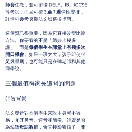
師資
任教，並可銜接 
DELF、IB、IGCSE
等考試，而且可按 
3 至 7 週
彈性安排，
詳情可參考
暑期法文班選拔指南
。
這個資訊很重要，因為它直接改變比較
方法。你要看的不是「總共上幾多
課」，而是
每個學生在課堂上有幾多次
開口機會
。如果一班太大，孩子即使坐
足幾星期，也可能只是在聽老師和其他
同學說。
三個最值得家長追問的問題
師資背景
法文發音對香港學生來說本身就不容
易，尤其鼻音、連音和節奏。師資是否
為
法語母語教師
，會直接影響孩子一開