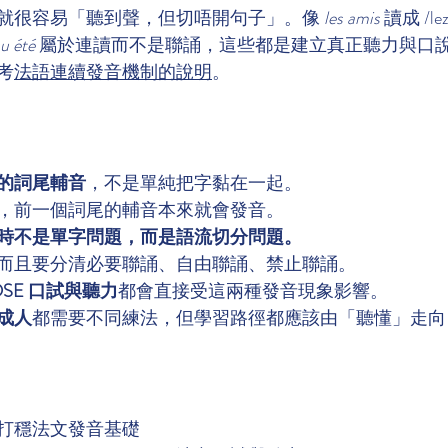
就很容易「聽到聲，但切唔開句子」。像 
les amis
 讀成 /le
u été
 屬於連讀而不是聯誦，這些都是建立真正聽力與口
考
法語連續發音機制的說明
。
的詞尾輔音
，不是單純把字黏在一起。
，前一個詞尾的輔音本來就會發音。
時不是單字問題，而是語流切分問題。
而且要分清必要聯誦、自由聯誦、禁止聯誦。
KDSE 口試與聽力
都會直接受這兩種發音現象影響。
成人
都需要不同練法，但學習路徑都應該由「聽懂」走向
打穩法文發音基礎