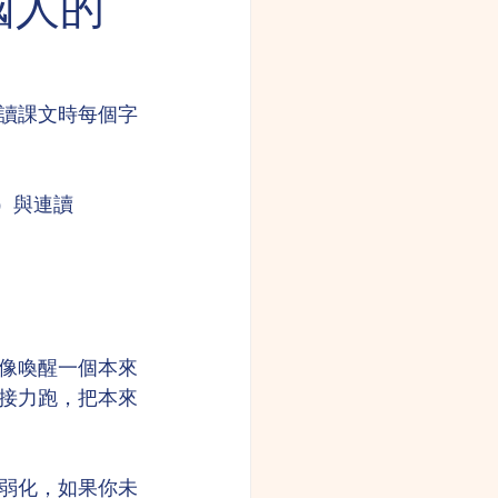
法國人的
讀課文時每個字
n）與連讀
像喚醒一個本來
接力跑，把本來
弱化，如果你未