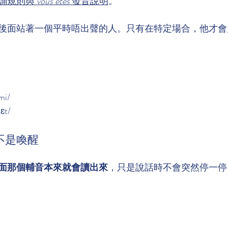
誦規則與 
vous êtes
 發音說明
。
後面站著一個平時唔出聲的人。只有在特定場合，他才會
mi/
ɛt/
不是喚醒
面那個輔音本來就會讀出來
，只是說話時不會突然停一停