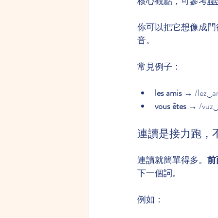
核心觀點，可參考
聯
你可以把它想像成門
音。
常見例子：
les amis
 → /lez‿a
vous êtes
 → /vuz‿
連讀是接力跑，
連讀就簡單得多。
前
下一個詞。
例如：