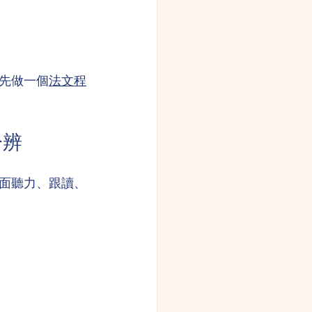
先做一個
法文程
與分辨
面聽力、跟讀、