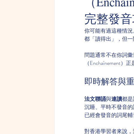
（Ench
完整發音
你可能有過這種情況
都「讀得出」，但一
問題通常不在你詞彙量
（Enchaîneme
即時解答與
法文聯誦
與
連讀
都是
沉睡、平時不發音的
已經會發音的詞尾輔
對香港學習者來說，