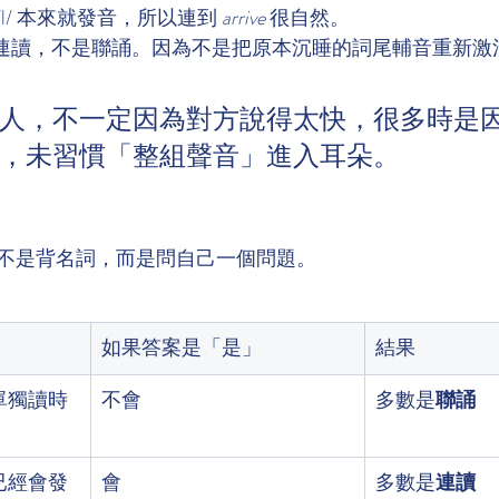
 /l/ 本來就發音，所以連到 
arrive
 很自然。
於連讀，不是聯誦。因為不是把原本沉睡的詞尾輔音重新激
人，不一定因為對方說得太快，很多時是
，未習慣「整組聲音」進入耳朵。
不是背名詞，而是問自己一個問題。
如果答案是「是」
結果
單獨讀時
不會
多數是
聯誦
已經會發
會
多數是
連讀