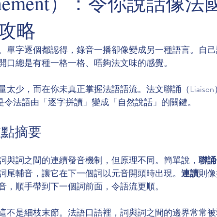
aînement）：令你說話像
攻略
。單字逐個都認得，錄音一播卻像變成另一種語言。自己
開口總是有種一格一格、唔夠法文味的感覺。
太少，而在你未真正掌握法語語流。法文聯誦（Liaiso
nt）正是令法語由「逐字拼讀」變成「自然說話」的關鍵。
重點摘要
詞與詞之間的連續發音機制，但原理不同。簡單說，
聯誦
詞尾輔音，讓它在下一個詞以元音開頭時出現。
連讀
則像
音，順手帶到下一個詞前面，令語流更順。
這不是細枝末節。法語口語裡，詞與詞之間的邊界常常被