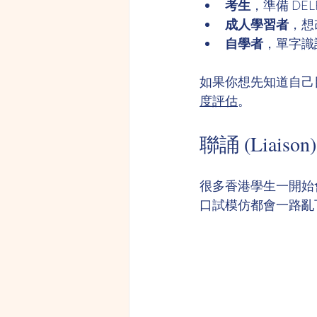
考生
，準備 DEL
成人學習者
，想
自學者
，單字識
如果你想先知道自己
度評估
。
聯誦 (Liaiso
很多香港學生一開始
口試模仿都會一路亂