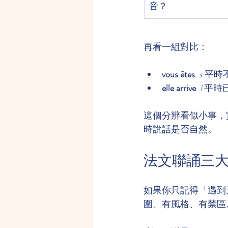
音？
再看一組對比：
vous êtes
s
 平
elle arrive
l
 平
這個分辨看似小事，實際
時說話是否自然。
法文聯誦三大
如果你只記得「遇到
圍、有風格、有禁區