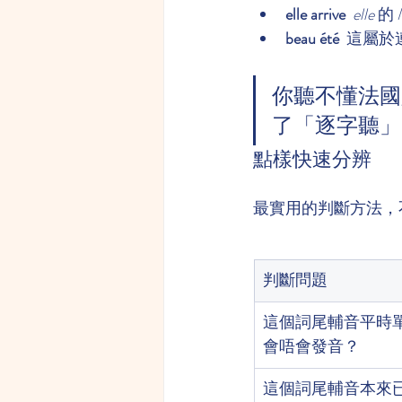
elle arrive
elle
 的
beau été
  這屬
你聽不懂法國
了「逐字聽」
點樣快速分辨
最實用的判斷方法，
判斷問題
這個詞尾輔音平時
會唔會發音？
這個詞尾輔音本來