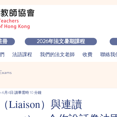
註冊
2026年法文暑期課程
們
法語課程
我們的法文老師
收費
聯絡我們 
 Exams
m
6月4日
讀畢需時 10 分鐘
Liaison）與連讀