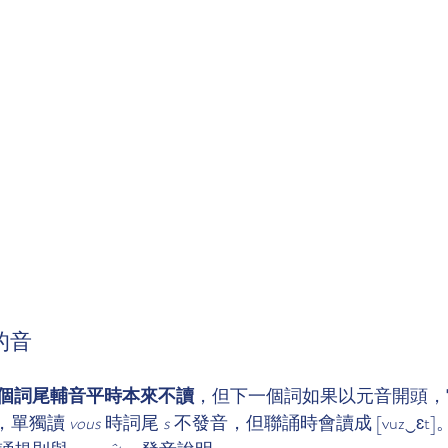
的音
個詞尾輔音平時本來不讀
，但下一個詞如果以元音開頭，
，單獨讀 
vous
 時詞尾 
s
 不發音，但聯誦時會讀成 [vuz‿ɛ