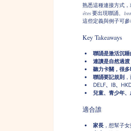
熟悉這種連接方式，
êtes
 要出現聯誦、
bea
這些定義與例子可參
Key Takeaways
聯誦是激活沉睡
連讀是自然過渡
聽力卡關，很多
聯誦要記規則
，
DELF、IB、H
兒童、青少年、
適合誰
家長
，想幫子女