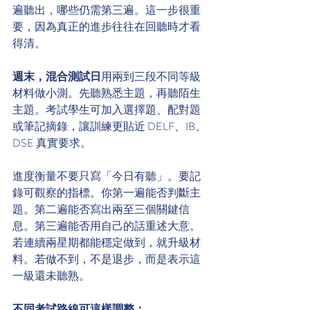
遍聽出，哪些仍需第三遍。這一步很重
要，因為真正的進步往往在回聽時才看
得清。
週末，混合測試日
用兩到三段不同等級
材料做小測。先聽熟悉主題，再聽陌生
主題。考試學生可加入選擇題、配對題
或筆記摘錄，讓訓練更貼近 DELF、IB、
DSE 真實要求。
進度衡量不要只寫「今日有聽」。要記
錄可觀察的指標。你第一遍能否判斷主
題。第二遍能否寫出兩至三個關鍵信
息。第三遍能否用自己的話重述大意。
若連續兩星期都能穩定做到，就升級材
料。若做不到，不是退步，而是表示這
一級還未聽熟。
不同考試路線可這樣調整：