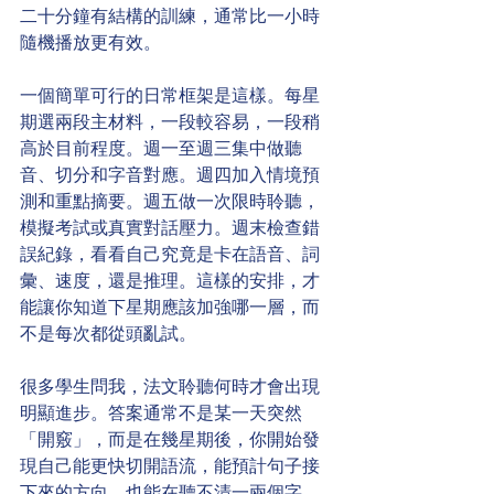
二十分鐘有結構的訓練，通常比一小時
隨機播放更有效。
一個簡單可行的日常框架是這樣。每星
期選兩段主材料，一段較容易，一段稍
高於目前程度。週一至週三集中做聽
音、切分和字音對應。週四加入情境預
測和重點摘要。週五做一次限時聆聽，
模擬考試或真實對話壓力。週末檢查錯
誤紀錄，看看自己究竟是卡在語音、詞
彙、速度，還是推理。這樣的安排，才
能讓你知道下星期應該加強哪一層，而
不是每次都從頭亂試。
很多學生問我，法文聆聽何時才會出現
明顯進步。答案通常不是某一天突然
「開竅」，而是在幾星期後，你開始發
現自己能更快切開語流，能預計句子接
下來的方向，也能在聽不清一兩個字