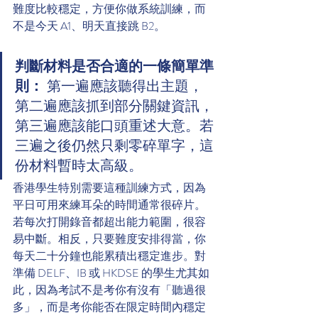
難度比較穩定，方便你做系統訓練，而
不是今天 A1、明天直接跳 B2。
判斷材料是否合適的一條簡單準
則：
 第一遍應該聽得出主題，
第二遍應該抓到部分關鍵資訊，
第三遍應該能口頭重述大意。若
三遍之後仍然只剩零碎單字，這
份材料暫時太高級。
香港學生特別需要這種訓練方式，因為
平日可用來練耳朵的時間通常很碎片。
若每次打開錄音都超出能力範圍，很容
易中斷。相反，只要難度安排得當，你
每天二十分鐘也能累積出穩定進步。對
準備 DELF、IB 或 HKDSE 的學生尤其如
此，因為考試不是考你有沒有「聽過很
多」，而是考你能否在限定時間內穩定