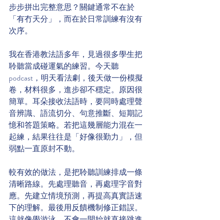
步步拼出完整意思？關鍵通常不在於
「有冇天分」，而在於日常訓練有沒有
次序。
我在香港教法語多年，見過很多學生把
聆聽當成碰運氣的練習。今天聽 
podcast，明天看法劇，後天做一份模擬
卷，材料很多，進步卻不穩定。原因很
簡單。耳朵接收法語時，要同時處理聲
音辨識、語流切分、句意推斷、短期記
憶和答題策略。若把這幾層能力混在一
起練，結果往往是「好像很勤力」，但
弱點一直原封不動。
較有效的做法，是把聆聽訓練排成一條
清晰路線。先處理聽音，再處理字音對
應。先建立情境預測，再提高真實語速
下的理解。最後用反饋機制修正錯誤。
這就像學游泳，不會一開始就直接跳進