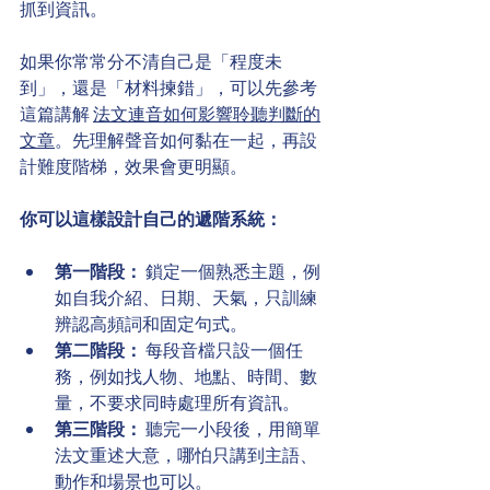
抓到資訊。
如果你常常分不清自己是「程度未
到」，還是「材料揀錯」，可以先參考
這篇講解 
法文連音如何影響聆聽判斷的
文章
。先理解聲音如何黏在一起，再設
計難度階梯，效果會更明顯。
你可以這樣設計自己的遞階系統：
第一階段：
 鎖定一個熟悉主題，例
如自我介紹、日期、天氣，只訓練
辨認高頻詞和固定句式。
第二階段：
 每段音檔只設一個任
務，例如找人物、地點、時間、數
量，不要求同時處理所有資訊。
第三階段：
 聽完一小段後，用簡單
法文重述大意，哪怕只講到主語、
動作和場景也可以。