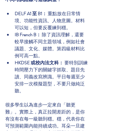
DELF A1 至 B1：
 重點放在日常情
境、功能性資訊、人物意圖。材料
可以短，但要反覆練到穩。
IB French B：
 除了資訊理解，還要
較早接觸不同主題領域，例如社會
議題、文化、媒體。第四級材料比
例可高一點。
HKDSE 或校內法文科：
 要特別訓練
時間壓力下的關鍵字抓取、題目先
讀、同義改寫辨識。平日每週至少
安排一次模擬題型，不要只做純泛
聽。
很多學生以為進步一定來自「聽更
難」。實際上，真正拉開差距的，是你
有沒有在每一級聽到穩。穩，代表你在
可預測範圍內能持續成功。耳朵一旦建