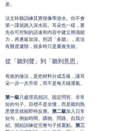
差。
法文聆聽訓練其實很像學游水。你不會
第一課就跳入深水區。耳朵也一樣，要
先在可控制的語速和內容中建立辨識能
力，再逐級加深。所謂「多聽」，若沒
有難度遞階，很多時只是重複失敗。
從「聽到聲」到「聽到意思」
有效的做法，是把材料分成五級，讓耳
朵一步一步升班，而不是每天碰運氣。
第一級
只處理高頻詞、固定問答、非常
短的句子。目標不是全懂，而是聽到熟
悉聲音就能即時反應。
第二級
加入日常
短句，例如時間、購物、問路、自我介
紹。開始訓練從完整句子抓重點。
第三