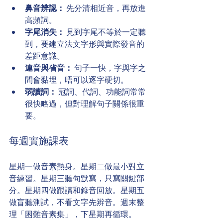
鼻音辨認：
 先分清相近音，再放進
高頻詞。
字尾消失：
 見到字尾不等於一定聽
到，要建立法文字形與實際發音的
差距意識。
連音與省音：
 句子一快，字與字之
間會黏埋，唔可以逐字硬切。
弱讀詞：
 冠詞、代詞、功能詞常常
很快略過，但對理解句子關係很重
要。
每週實施課表
星期一做音素熱身。星期二做最小對立
音練習。星期三聽句默寫，只寫關鍵部
分。星期四做跟讀和錄音回放。星期五
做盲聽測試，不看文字先辨音。週末整
理「困難音素集」，下星期再循環。