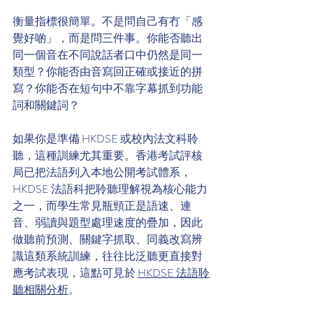
衡量指標很簡單。不是問自己有冇「感
覺好啲」，而是問三件事。你能否聽出
同一個音在不同說話者口中仍然是同一
類型？你能否由音寫回正確或接近的拼
寫？你能否在短句中不靠字幕抓到功能
詞和關鍵詞？
如果你是準備 HKDSE 或校內法文科聆
聽，這種訓練尤其重要。香港考試評核
局已把法語列入本地公開考試體系，
HKDSE 法語科把聆聽理解視為核心能力
之一，而學生常見瓶頸正是語速、連
音、弱讀與題型處理速度的疊加，因此
做聽前預測、關鍵字抓取、同義改寫辨
識這類系統訓練，往往比泛聽更直接對
應考試表現，這點可見於 
HKDSE 法語聆
聽相關分析
。