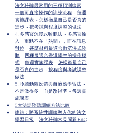
法文聆聽最常用的三種預測線索
  - 
一個可直接操作的訓練流程
  - 
每週
實施課表
  - 
怎樣衡量自己是否真的
進步
  - 
按考試與程度調整的做法
4. 多感官沉浸式聆聽法
  - 
多感官輸
入，重點不在「熱鬧」，而在訊息
對位
  - 
甚麼材料最適合做沉浸式聆
聽
  - 
四種最適合香港學生的操作模
式
  - 
每週實施課表
  - 
怎樣衡量自己
是否真的進步
  - 
按程度與考試調整
做法
5. 聆聽動態反饋與自適應學習法
  - 
不是做得多，而是改得準
  - 
每週實
施課表
5大法語聆聽訓練方法比較
總結：將系統性訓練融入你的法文
學習日常
  - 
法文聆聽常見問題 FAQ