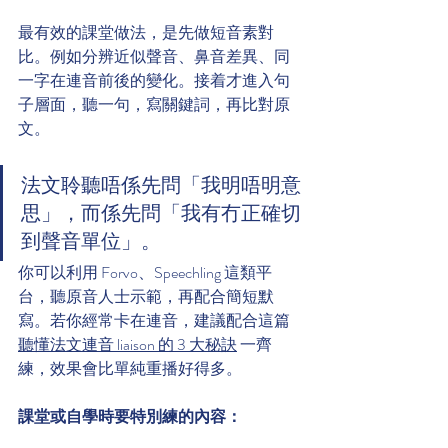
最有效的課堂做法，是先做短音素對
比。例如分辨近似聲音、鼻音差異、同
一字在連音前後的變化。接着才進入句
子層面，聽一句，寫關鍵詞，再比對原
文。
法文聆聽唔係先問「我明唔明意
思」，而係先問「我有冇正確切
到聲音單位」。
你可以利用 Forvo、Speechling 這類平
台，聽原音人士示範，再配合簡短默
寫。若你經常卡在連音，建議配合這篇 
聽懂法文連音 liaison 的 3 大秘訣
 一齊
練，效果會比單純重播好得多。
課堂或自學時要特別練的內容：