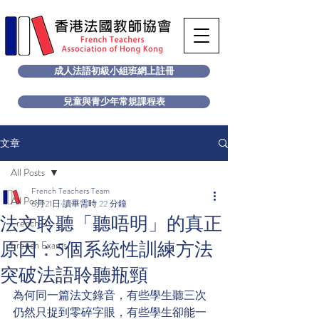
成人法語初級小組班網上註冊
兒童與青少年常規課程表
文章
All Posts
French Teachers Team
All Posts
6月21日
讀畢需時 22 分鐘
法文聆聽「聽唔明」的真正
French B
原因：5個系統性訓練方法
French Exams
突破法語聆聽瓶頸
為何同一篇法文錄音，有些學生聽三次
仍然只捉到零碎字眼，有些學生卻能一