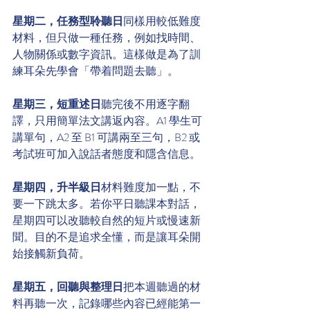
星期二，任務型聆聽日
同樣用較低難度
材料，但只做一種任務，例如找時間、
人物關係或數字資訊。這樣做是為了訓
練耳朵先學會「帶着問題去聽」。
星期三，短重述日
聽完後不用逐字翻
譯，只用簡單法文講返內容。A1 學生可
講單句，A2 至 B1 可講兩至三句，B2 或
考試班可加入說話者態度和隱含信息。
星期四，升半級日
材料難度加一點，不
要一下跳太多。若你平日聽課本對話，
星期四可以改聽較自然的短片或慢速新
聞。目的不是追求全懂，而是讓耳朵開
始接觸新負荷。
星期五，回聽與整理日
把本週聽過的材
料再聽一次，記錄哪些內容已經能第一