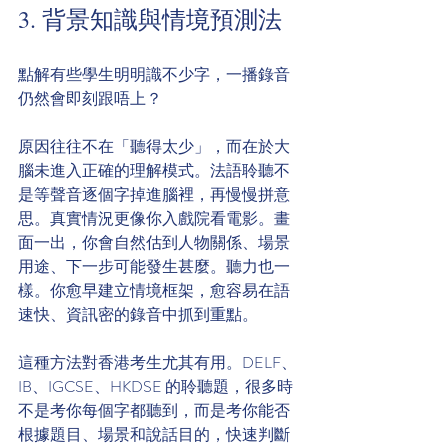
3. 背景知識與情境預測法
點解有些學生明明識不少字，一播錄音
仍然會即刻跟唔上？
原因往往不在「聽得太少」，而在於大
腦未進入正確的理解模式。法語聆聽不
是等聲音逐個字掉進腦裡，再慢慢拼意
思。真實情況更像你入戲院看電影。畫
面一出，你會自然估到人物關係、場景
用途、下一步可能發生甚麼。聽力也一
樣。你愈早建立情境框架，愈容易在語
速快、資訊密的錄音中抓到重點。
這種方法對香港考生尤其有用。DELF、
IB、IGCSE、HKDSE 的聆聽題，很多時
不是考你每個字都聽到，而是考你能否
根據題目、場景和說話目的，快速判斷