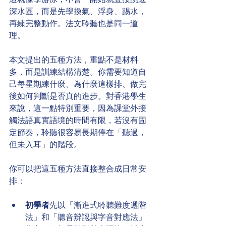
深水區，而是先學換氣、浮身、踢水，
再練完整動作。法文聆聽也是同一道
理。
本文提出的五種方法，重點不是材料
多，而是訓練結構清楚。你需要知道自
己每星期練什麼、為什麼這樣排、做完
後如何判斷是否真的進步。對香港學生
來說，這一點特別重要，因為課堂外接
觸法語真實語境的時間有限，若沒有固
定節奏，聆聽很容易長期停在「聽過，
但未入耳」的階段。
你可以把這五種方法直接整合成日常安
排：
初學者
先以「漸進式聆聽難度遞階
法」和「聽音辨認與字音對應法」