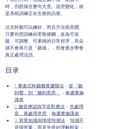
時，仍然保住整句大意。這些變化，就
是系統訓練正在生效的訊號。
法文聆聽可以練好，而且方法很具體。
只要你把訓練由零散接觸，改為可追
蹤、可調整、可累積的日常程序，耳朵
就不會再只是「聽過」，而會逐步學會
真正處理法語。
目录
1. 漸進式聆聽難度遞階法
  - 
從「聽
到聲」到「聽到意思」
  - 
每週實施
課表
2. 聽音辨認與字音對應法
  - 
先處理
音，再處理意思
  - 
每週實施課表
3. 背景知識與情境預測法
  - 
預測不
是猜答案，而是先搭好理解框架
  - 