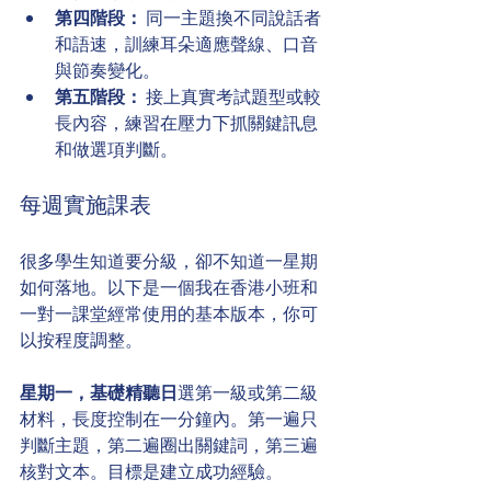
第四階段：
 同一主題換不同說話者
和語速，訓練耳朵適應聲線、口音
與節奏變化。
第五階段：
 接上真實考試題型或較
長內容，練習在壓力下抓關鍵訊息
和做選項判斷。
每週實施課表
很多學生知道要分級，卻不知道一星期
如何落地。以下是一個我在香港小班和
一對一課堂經常使用的基本版本，你可
以按程度調整。
星期一，基礎精聽日
選第一級或第二級
材料，長度控制在一分鐘內。第一遍只
判斷主題，第二遍圈出關鍵詞，第三遍
核對文本。目標是建立成功經驗。