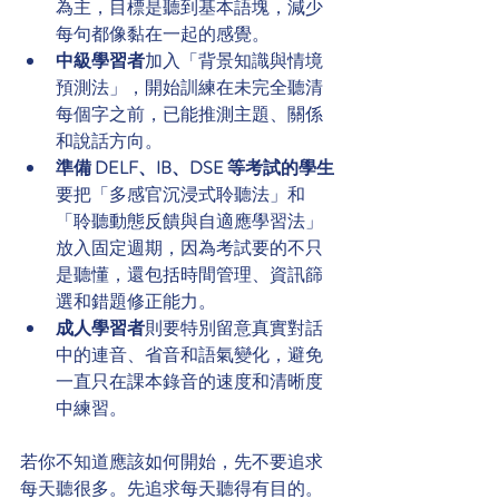
為主，目標是聽到基本語塊，減少
每句都像黏在一起的感覺。
中級學習者
加入「背景知識與情境
預測法」，開始訓練在未完全聽清
每個字之前，已能推測主題、關係
和說話方向。
準備 DELF、IB、DSE 等考試的學生
要把「多感官沉浸式聆聽法」和
「聆聽動態反饋與自適應學習法」
放入固定週期，因為考試要的不只
是聽懂，還包括時間管理、資訊篩
選和錯題修正能力。
成人學習者
則要特別留意真實對話
中的連音、省音和語氣變化，避免
一直只在課本錄音的速度和清晰度
中練習。
若你不知道應該如何開始，先不要追求
每天聽很多。先追求每天聽得有目的。