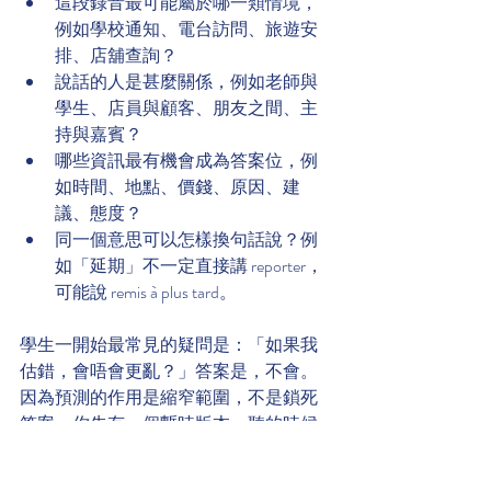
這段錄音最可能屬於哪一類情境，
例如學校通知、電台訪問、旅遊安
排、店舖查詢？
說話的人是甚麼關係，例如老師與
學生、店員與顧客、朋友之間、主
持與嘉賓？
哪些資訊最有機會成為答案位，例
如時間、地點、價錢、原因、建
議、態度？
同一個意思可以怎樣換句話說？例
如「延期」不一定直接講 reporter，
可能說 remis à plus tard。
學生一開始最常見的疑問是：「如果我
估錯，會唔會更亂？」答案是，不會。
因為預測的作用是縮窄範圍，不是鎖死
答案。你先有一個暫時版本，聽的時候
再修正。這個過程，正正就是高效聆聽
者的做法。