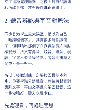
立了這種處理節奏，之後面對自然語速
和考試音檔，才有條件真正追得上。
2. 聽音辨認與字音對應法
不少香港學生最大誤區，是以為自己
「唔識嗰個字」。其實很多時你識個
字，但聽唔出那個字在真實語流入面點
樣變形。法文有鼻音、啞音、連音、弱
讀、字尾不發音等特點，聲音同拼寫之
間並不是一對一。
所以，聆聽訓練一定要拉回最基本的一
步。你要學識分辨聲音，然後將聲音對
應到文字，再由文字反向鞏固聲音。這
一步做唔好，聽力永遠卡住。
先處理音，再處理意思