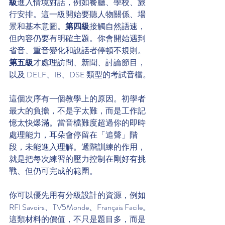
級
進入情境對話，例如餐廳、學校、旅
行安排。這一級開始要聽人物關係、場
景和基本意圖。
第四級
接觸自然語速，
但內容仍要有明確主題。你會開始遇到
省音、重音變化和說話者停頓不規則。
第五級
才處理訪問、新聞、討論節目，
以及 DELF、IB、DSE 類型的考試音檔。
這個次序有一個教學上的原因。初學者
最大的負擔，不是字太難，而是工作記
憶太快爆滿。當音檔難度超過你的即時
處理能力，耳朵會停留在「追聲」階
段，未能進入理解。遞階訓練的作用，
就是把每次練習的壓力控制在剛好有挑
戰、但仍可完成的範圍。
你可以優先用有分級設計的資源，例如 
RFI Savoirs、TV5Monde、Français Facile。
這類材料的價值，不只是題目多，而是