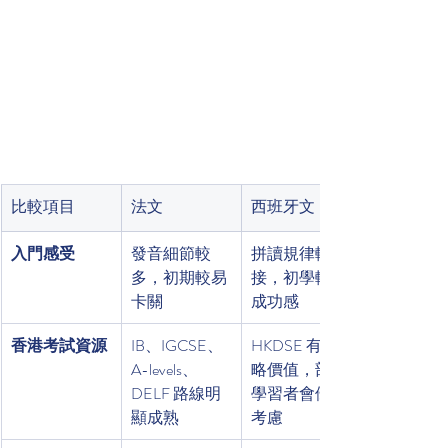
比較項目
法文
西班牙文
入門感受
發音細節較
拼讀規律較直
多，初期較易
接，初學較有
卡關
成功感
香港考試資源
IB、IGCSE、
HKDSE 有策
A-levels、
略價值，部分
DELF 路線明
學習者會優先
顯成熟
考慮