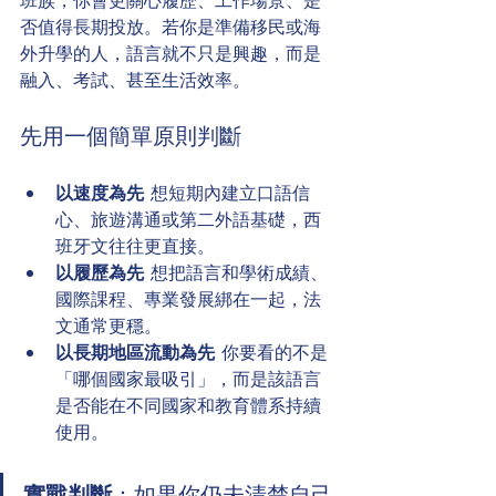
班族，你會更關心履歷、工作場景、是
否值得長期投放。若你是準備移民或海
外升學的人，語言就不只是興趣，而是
融入、考試、甚至生活效率。
先用一個簡單原則判斷
以速度為先
  想短期內建立口語信
心、旅遊溝通或第二外語基礎，西
班牙文往往更直接。
以履歷為先
  想把語言和學術成績、
國際課程、專業發展綁在一起，法
文通常更穩。
以長期地區流動為先
  你要看的不是
「哪個國家最吸引」，而是該語言
是否能在不同國家和教育體系持續
使用。
實戰判斷
：如果你仍未清楚自己