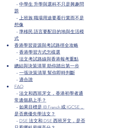
  - 
中學生 升學與選科不只是興趣問
題
  - 
上班族 職場用途要看行業而不是
想像
  - 
準移民 語言要配目的地與生活模
式
香港學習資源與考試路徑全攻略
  - 
香港學習方式怎樣選
  - 
法文考試路線與香港報考重點
總結與決策清單 助你踏出第一步
  - 
一張決策清單 幫你即時判斷
  - 
適合誰
FAQ
  - 
法文和西班牙文，香港初學者通
常邊個易上手？
  - 
如果目標是 IB French 或 IGCSE，
是否應優先學法文？
  - 
DSE 法文和 DSE 西班牙文，是否
只看哪科易攞高分？