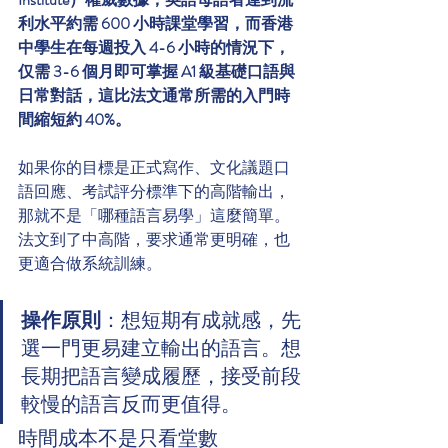
利水平約需 600 小時課堂學習，而香港
中學生在每週投入 4-6 小時的情況下，
仅需 3-6 個月即可掌握 A1 級基礎口語與
日常對話，這比法文通常所需的入門時
間縮短約 40%。
如果你的目標是正式寫作、文化議題口
語回應、考試評分標準下的高階輸出，
那就不是「哪種語言易學」這麼簡單。
法文到了中高階，要求通常更明確，也
更適合做系統訓練。
操作原則
：想短期有成就感，先
選一門更易建立輸出的語言。想
長期把語言變成履歷，接受前段
較慢的語言反而更值得。
時間成本不是只看堂數