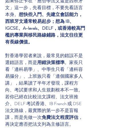
如果你正卡在「應否學法文還是西班牙
文」這一步，先看目標，不要先看語言
本身。
想快些入門、先建立會話能力，
西班牙文通常較易起步；想為 IB、
IGCSE、A-levels、DELF，或香港較高門
檻的專業與移民路線鋪路，法文往往更
有長線價值。
對香港學習者來說，最常見的錯誤不是
選錯語言，而是
用錯決策標準
。家長只
看「邊科易學」、中學生只看「邊科容
易攞分」、上班族只看「邊個國家多人
講」，結果讀了半年才發現，課程方
向、考試要求和人生規劃根本不一致。
若你已經在比較法文課程、法文班推
介、DELF 考試香港、IB French 或 DSE 
法文路線，最實際的第一步不是盲報
課，而是先做一次
免費法文程度評估
，
再決定應否把法文列為主修語言。