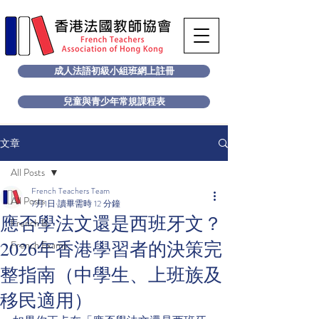
成人法語初級小組班網上註冊
兒童與青少年常規課程表
文章
All Posts
French Teachers Team
All Posts
7月1日
讀畢需時 12 分鐘
應否學法文還是西班牙文？
French B
2026年香港學習者的決策完
French Exams
整指南（中學生、上班族及
移民適用）