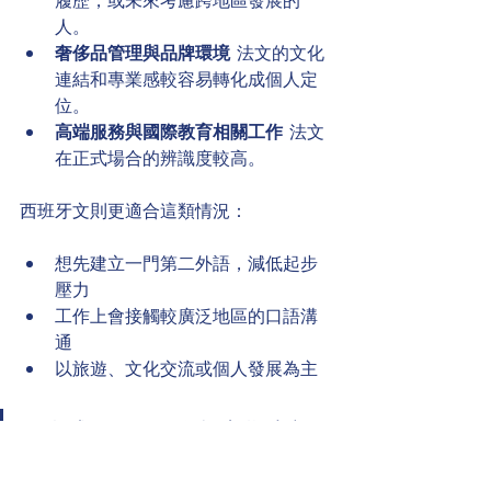
履歷，或未來考慮跨地區發展的
人。
奢侈品管理與品牌環境
  法文的文化
連結和專業感較容易轉化成個人定
位。
高端服務與國際教育相關工作
  法文
在正式場合的辨識度較高。
西班牙文則更適合這類情況：
想先建立一門第二外語，減低起步
壓力
工作上會接觸較廣泛地區的口語溝
通
以旅遊、文化交流或個人發展為主
很多成人不是沒有能力學法文，
而是把法文當成「快見效」項