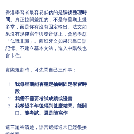
香港學習者最容易低估的是
課後整理時
間
。真正拉開差距的，不是每星期上幾
多堂，而是你有沒有固定輸出。法文如
果沒有規律寫作與發音修正，會愈學愈
「似識非識」。西班牙文如果只靠口語
記憶、不建立基本文法，進入中階後也
會卡住。
實際規劃時，可先問自己三件事：
我每星期能否穩定抽到固定學習時
段
我需不需要考試成績或證書
我希望半年後得到甚麼結果。能開
口、能考試、還是能寫作
這三題答清楚，語言選擇通常已經很接