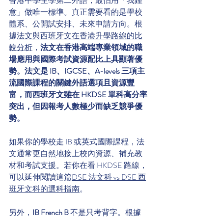
香港中學生學第二外語，最怕用「我鍾
意」做唯一標準。真正需要看的是學校
體系、公開試安排、未來申請方向。根
據
法文與西班牙文在香港升學路線的比
較分析
，
法文在香港高端專業領域的職
場應用與國際考試資源配比上具顯著優
勢。法文是 IB、IGCSE、A-levels 三項主
流國際課程的關鍵外語選項且資源豐
富，而西班牙文雖在 HKDSE 單科高分率
突出，但因報考人數極少而缺乏競爭優
勢。
如果你的學校走 IB 或英式國際課程，法
文通常更自然地接上校內資源、補充教
材和考試支援。若你在看 HKDSE 路線，
可以延伸閱讀這篇
DSE 法文科 vs DSE 西
班牙文科的選科指南
。
另外，
IB French B
 不是只考背字。根據