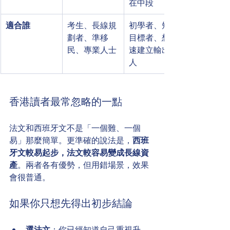
在中段
適合誰
考生、長線規
初學者、短期
劃者、準移
目標者、想快
民、專業人士
速建立輸出的
人
香港讀者最常忽略的一點
法文和西班牙文不是「一個難、一個
易」那麼簡單。更準確的說法是，
西班
牙文較易起步，法文較容易變成長線資
產
。兩者各有優勢，但用錯場景，效果
會很普通。
如果你只想先得出初步結論
選法文
：你已經知道自己重視升