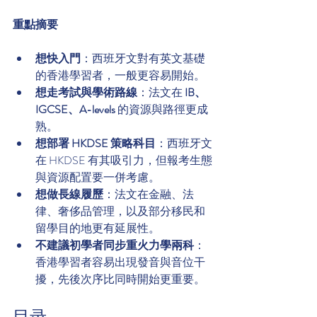
重點摘要
想快入門
：西班牙文對有英文基礎
的香港學習者，一般更容易開始。
想走考試與學術路線
：法文在 
IB、
IGCSE、A-levels
 的資源與路徑更成
熟。
想部署 HKDSE 策略科目
：西班牙文
在 HKDSE 有其吸引力，但報考生態
與資源配置要一併考慮。
想做長線履歷
：法文在金融、法
律、奢侈品管理，以及部分移民和
留學目的地更有延展性。
不建議初學者同步重火力學兩科
：
香港學習者容易出現發音與音位干
擾，先後次序比同時開始更重要。
目录