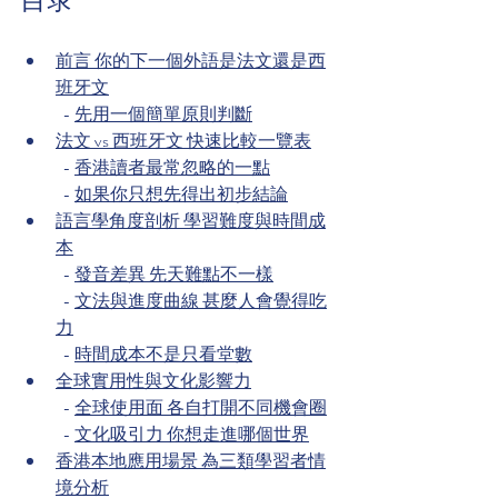
前言 你的下一個外語是法文還是西
班牙文
  - 
先用一個簡單原則判斷
法文 vs 西班牙文 快速比較一覽表
  - 
香港讀者最常忽略的一點
  - 
如果你只想先得出初步結論
語言學角度剖析 學習難度與時間成
本
  - 
發音差異 先天難點不一樣
  - 
文法與進度曲線 甚麼人會覺得吃
力
  - 
時間成本不是只看堂數
全球實用性與文化影響力
  - 
全球使用面 各自打開不同機會圈
  - 
文化吸引力 你想走進哪個世界
香港本地應用場景 為三類學習者情
境分析