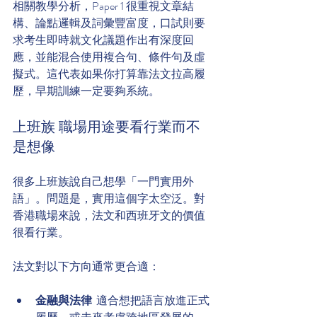
相關教學分析，Paper 1 很重視文章結
構、論點邏輯及詞彙豐富度，口試則要
求考生即時就文化議題作出有深度回
應，並能混合使用複合句、條件句及虛
擬式。這代表如果你打算靠法文拉高履
歷，早期訓練一定要夠系統。
上班族 職場用途要看行業而不
是想像
很多上班族說自己想學「一門實用外
語」。問題是，實用這個字太空泛。對
香港職場來說，法文和西班牙文的價值
很看行業。
法文對以下方向通常更合適：
金融與法律
  適合想把語言放進正式