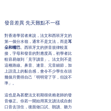
發音差異 先天難點不一樣
對香港學習者來說，法文和西班牙文的
第一個分水嶺，通常不是文法，而是
耳
朵和嘴巴
。西班牙文的拼音規律較直
接，字母和發音的對應度高，初學者比
較容易做到「見字讀音」。法文則不是
這種路線。鼻音、連音、元音細節，加
上語流上的黏合感，會令不少學生在頭
幾個月覺得自己「明明背了字，但說不
準」。
這也是為甚麼法文初期很依賴老師的發
音修正。你若一開始用英文讀法或自創
口音去頂住，後面做口試、朗讀、聽力