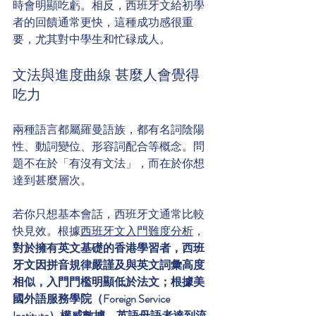
時會明顯吃虧。相反，西班牙文給初學
者的回饋通常更快，這種成功感很重
要，尤其對中學生和忙碌成人。
文法與進度曲線 甚麼人會覺得
吃力
兩種語言都屬羅曼語族，都有名詞陰陽
性、動詞變位、形容詞配合等概念。問
題不在於「有沒有文法」，而在於你想
達到甚麼層次。
若你只想基本會話，西班牙文通常比較
快見效。根據
西班牙文入門難度分析
，
對於擁有英文基礎的香港學習者，西班
牙文因拼音規律嚴謹及與英文詞彙高度
相似，入門門檻明顯低於法文；根據美
國外語服務學院（Foreign Service 
Institute）權威數據，英語母語者達到流