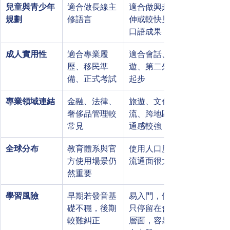
兒童與青少年
適合做長線主
適合做興趣延
規劃
修語言
伸或較快見到
口語成果
成人實用性
適合專業履
適合會話、旅
歷、移民準
遊、第二外語
備、正式考試
起步
專業領域連結
金融、法律、
旅遊、文化交
奢侈品管理較
流、跨地區溝
常見
通感較強
全球分布
教育體系與官
使用人口廣，
方使用場景仍
流通面很大
然重要
學習風險
早期若發音基
易入門，但若
礎不穩，後期
只停留在會話
較難糾正
層面，容易卡