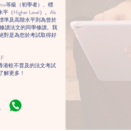
itio等級（初學者）、標
平（Higher Level）。Ab
讀，標準及高階水平則為曾於
）修讀法文的同學修讀。我
絕對是為您於考試取得好
EF
在香港較不普及的法文考試
了解更多！