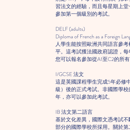
習法文的經驗，而且每星期上堂
參加第一個級別的考試。
DELF (adults)​
Diploma of French as a Forei
人學生能按照歐洲共同語言參考
平。這考試獲法國政府認證，每
您可以報名參加從A1至C2的所
I/GCSE 法文
這是英國課程學生完成5年必修中
級）後的正式考試。非國際學校
年，亦可以參加此考試。
IB 法文第二語言
基於文化差異，國際文憑考試不
部分的國際學校所採用。關於第