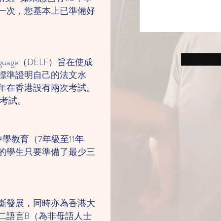
一次，您基本上已準備好
gn Language（DELF）旨在使成
標準證明自己的法文水
年在香港設有兩次考試。
有考試。
學教育（7年級至11年
的學生只要準備了最少三
斷發展，同時亦為香港大
二語言B（為非母語人士