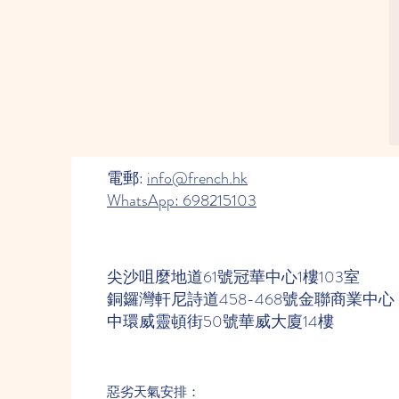
電郵:
info@french.hk
WhatsApp: 698215103
尖沙咀麼地道61號冠華中心1樓103室
銅鑼灣軒尼詩道458-468號金聯商業中心 
中環威靈頓街50號華威大廈14樓
惡劣天氣安排：