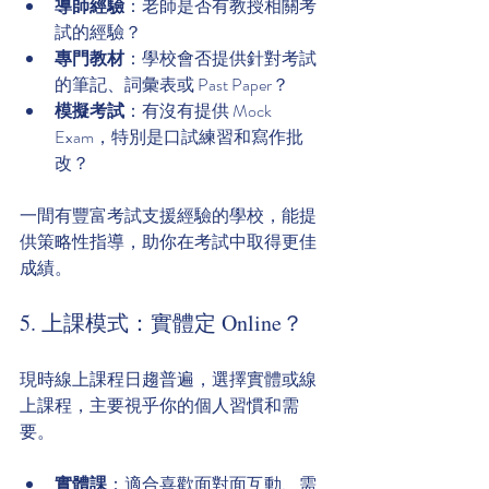
導師經驗
：老師是否有教授相關考
試的經驗？
專門教材
：學校會否提供針對考試
的筆記、詞彙表或 Past Paper？
模擬考試
：有沒有提供 Mock 
Exam，特別是口試練習和寫作批
改？
一間有豐富考試支援經驗的學校，能提
供策略性指導，助你在考試中取得更佳
成績。
5. 上課模式：實體定 Online？
現時線上課程日趨普遍，選擇實體或線
上課程，主要視乎你的個人習慣和需
要。
實體課
：適合喜歡面對面互動、需