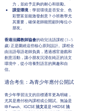
力，並給予足夠的耐心和鼓勵。
課堂環境
：學習環境是否安全、色
彩豐富並能激發創意？小班教學尤
其重要，確保老師能照顧到每位小
朋友。
香港法國教師協會
的幼兒法語課程 (3–5
歲) 正是圍繞這些核心原則設計。課程全
由法語母語老師負責，透過感官遊戲和
創意活動，讓小朋友沉浸在純正的法文
環境中，從小培養對語言的興趣和自
信。
適合考生：為青少年應付公開試
青少年學習法文的目標通常更為明確，
尤其是應付校內課程或公開試。無論是 
IB French
、
IGCSE 法文
還是 
HKDSE 法