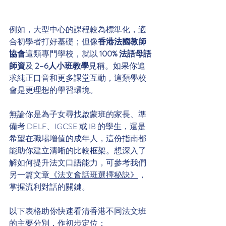
例如，大型中心的課程較為標準化，適
合初學者打好基礎；但像
香港法國教師
協會
這類專門學校，就以 
100% 法語母語
師資
及 
2–6人小班教學
見稱。如果你追
求純正口音和更多課堂互動，這類學校
會是更理想的學習環境。
無論你是為子女尋找啟蒙班的家長、準
備考 DELF、IGCSE 或 IB 的學生，還是
希望在職場增值的成年人，這份指南都
能助你建立清晰的比較框架。想深入了
解如何提升法文口語能力，可參考我們
另一篇文章
《法文會話班選擇秘訣》
，
掌握流利對話的關鍵。
以下表格助你快速看清香港不同法文班
的主要分別，作初步定位：