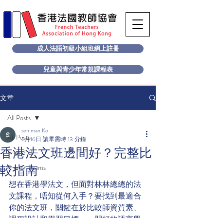
成人法語初級小組班網上註冊
兒童與青少年常規課程表
文章
All Posts
sen man Ko
All Posts
2月16日
讀畢需時 13 分鐘
香港法文班邊間好？完整比
French B
較指南
French Exams
想在香港學法文，但面對林林總總的法
文課程，唔知從何入手？要找到最適合
你的法文班，關鍵在於比較師資質素、