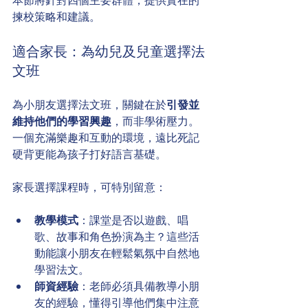
本節將針對四個主要群體，提供實在的
揀校策略和建議。
適合家長：為幼兒及兒童選擇法
文班
為小朋友選擇法文班，關鍵在於
引發並
維持他們的學習興趣
，而非學術壓力。
一個充滿樂趣和互動的環境，遠比死記
硬背更能為孩子打好語言基礎。
家長選擇課程時，可特別留意：
教學模式
：課堂是否以遊戲、唱
歌、故事和角色扮演為主？這些活
動能讓小朋友在輕鬆氣氛中自然地
學習法文。
師資經驗
：老師必須具備教導小朋
友的經驗，懂得引導他們集中注意