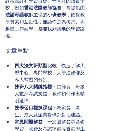
課程設計和學習目標。一間好的語言學
校，例如
香港法國教師協會
，會提供由
法語母語教師
主理的
小班教學
，確保教
學質素和互動性，無論你是為考試、興
趣或工作而學，都能找到清晰的學習路
徑。
文章重點
四大法文班類型比較
：快速了解大
型中心、專門學校、大學進修部及
私人補習的分別。
揀班八大關鍵指標
：由師資、班級
人數到考試支援，教你如何作出精
明選擇。
按學習目標揀課程
：為家長、考
生、成人及企業提供針對性建議。
常見問題解答
：一次過解答零基礎
學習、收費及考試準備等香港學生