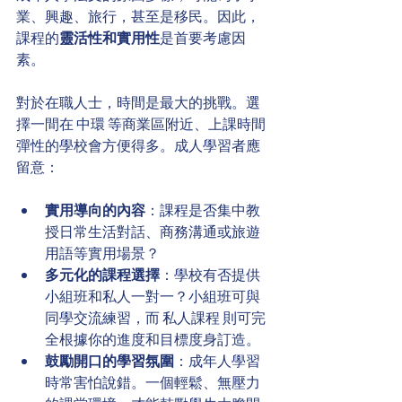
業、興趣、旅行，甚至是移民。因此，
課程的
靈活性和實用性
是首要考慮因
素。
對於在職人士，時間是最大的挑戰。選
擇一間在 中環 等商業區附近、上課時間
彈性的學校會方便得多。成人學習者應
留意：
實用導向的內容
：課程是否集中教
授日常生活對話、商務溝通或旅遊
用語等實用場景？
多元化的課程選擇
：學校有否提供
小組班和私人一對一？小組班可與
同學交流練習，而 私人課程 則可完
全根據你的進度和目標度身訂造。
鼓勵開口的學習氛圍
：成年人學習
時常害怕說錯。一個輕鬆、無壓力