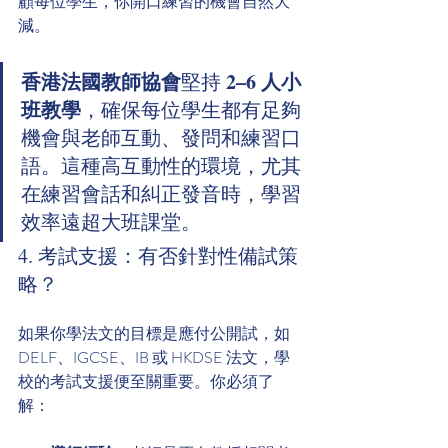
顧每位學生，你開口練習的機會自然大
減。
香港法國教師協會
2–6 人小
堅持 
班教學
，確保每位學生都有足夠
機會與老師互動、發問和練習口
語。這種高互動性的環境，尤其
在練習會話和糾正發音時，學習
效率遠超大班課堂。
4. 考試支援：有否針對性備試策
略？
如果你學法文的目標是應付公開試，如 
DELF、IGCSE、IB 或 HKDSE 法文，學
校的考試支援便至關重要。你必須了
解：