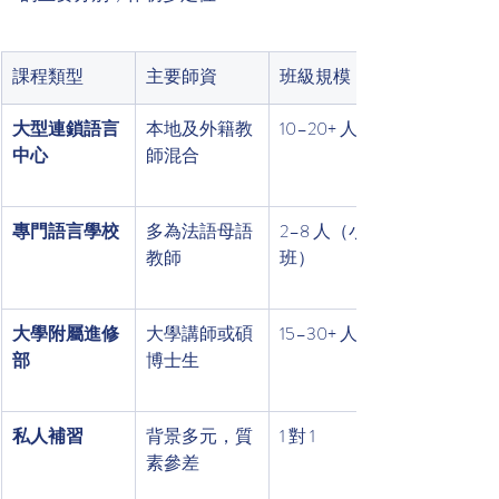
課程類型
主要師資
班級規模
大型連鎖語言
本地及外籍教
10–20+ 人
中心
師混合
專門語言學校
多為法語母語
2–8 人（小
教師
班）
大學附屬進修
大學講師或碩
15–30+ 人
部
博士生
私人補習
背景多元，質
1 對 1
素參差