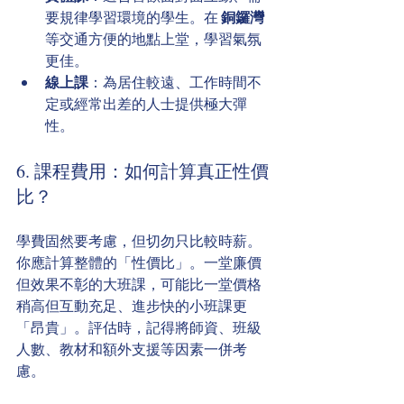
要規律學習環境的學生。在 
銅鑼灣
等交通方便的地點上堂，學習氣氛
更佳。
線上課
：為居住較遠、工作時間不
定或經常出差的人士提供極大彈
性。
6. 課程費用：如何計算真正性價
比？
學費固然要考慮，但切勿只比較時薪。
你應計算整體的「性價比」。一堂廉價
但效果不彰的大班課，可能比一堂價格
稍高但互動充足、進步快的小班課更
「昂貴」。評估時，記得將師資、班級
人數、教材和額外支援等因素一併考
慮。