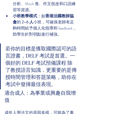
分析、Mock 卷、作文批改和口語練
習等資源。
小班教學模式
：如
香港法國教師協
會
的 
2–6 人
小班，可確保老師有足
夠時間給予個人化指導和 feedback，
助學生針對弱點進行補強。
若你的目標是獲取國際認可的語
言證書，DELF 考試是首選。一
個好的 DELF 考試預備課程 除
了教授語言知識，更重要的是傳
授時間管理和答題策略，助你在
考試中發揮最佳表現。
適合成人：為事業或興趣自我增
值
成年人學法文的原因多樣，可能為了事