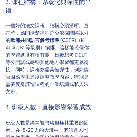
2. 課程結構：系統化與彈性的平
衡
一個好的法文課程，結構必須清晰。查
詢時，應問清楚課程是否依據國際認可
的
歐洲共同語言參考標準 (CEFR)
（即 
A1, A2, B1 等級別）編排。這樣能確保你
的學習進度有根有據，日後想考 DELF 
等公開試或轉到其他地方學習都更易銜
接。同時，課程亦需具備彈性，例如能
否因應學生進度調整教學內容，特別是
需要度身訂造課程的企業培訓或私人法
文班。
3. 班級人數：直接影響學習成效
班級人數是經常被忽略但極其重要的因
素。在 
15-20
 人的大班中，老師難以照