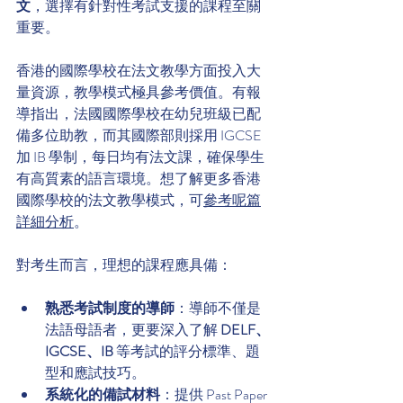
文
，選擇有針對性考試支援的課程至關
重要。
香港的國際學校在法文教學方面投入大
量資源，教學模式極具參考價值。有報
導指出，法國國際學校在幼兒班級已配
備多位助教，而其國際部則採用 IGCSE 
加 IB 學制，每日均有法文課，確保學生
有高質素的語言環境。想了解更多香港
國際學校的法文教學模式，可
參考呢篇
詳細分析
。
對考生而言，理想的課程應具備：
熟悉考試制度的導師
：導師不僅是
法語母語者，更要深入了解 
DELF、
IGCSE、IB
 等考試的評分標準、題
型和應試技巧。
系統化的備試材料
：提供 Past Paper 