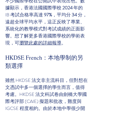
不少國際學校在公開試中表現出色。數
據顯示，香港法國國際學校 
2024
 年的 
IB 考試合格率高達 
97%
，平均分 
34
 分，
遠超全球平均水平，這正反映了專業、
系統化的教學模式對考試成績的正面影
響。想了解更多香港國際學校的學術表
現，可
瀏覽此處的詳細報導
。
HKDSE French：本地學制的另
類選擇
雖然 HKDSE 法文非主流科目，但對想在
文憑試中多一個選擇的學生而言，值得
考慮。HKDSE 法文科試卷由劍橋大學國
際考評部 (CAIE) 擬題和批改，難度與 
IGCSE 程度相約。由於本地中學很少開
設法文常規課程，學生想應考，基本上
都要依賴校外補習。