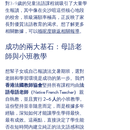
對3-9歲的兒童法語課程就吸引了大量學
生報讀，其中像在尖沙咀這些核心地段
的校舍，班級滿額率極高，正反映了家
長對優質法語教育的渴求。想了解更多
相關數據，可以
喺呢度睇返相關報導
。
成功的兩大基石：母語老
師與小班教學
想幫子女或自己報讀法文暑期班，選對
老師和學習環境是成功的第一步。我們
香港法國教師協會
堅持所有課程均由
法
語母語老師（Native French Teacher）
 親
自執教，並且實行 
2–6 人
的小班教學。
這份堅持並非隨意而定，而是根據多年
經驗，深知如何才能讓學生學得最快、
最有成效。這兩點，直接決定了學生能
否在短時間內建立純正的法文語感和說