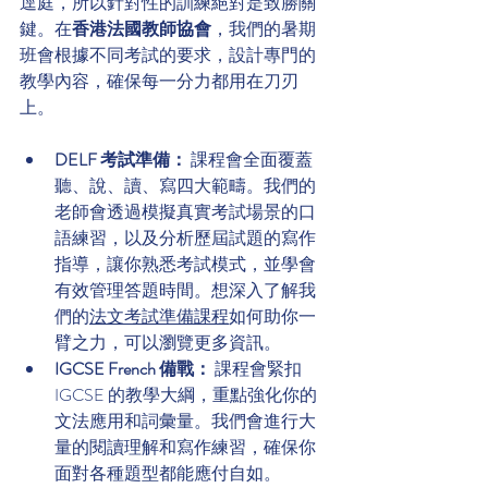
逕庭，所以針對性的訓練絕對是致勝關
鍵。在
香港法國教師協會
，我們的暑期
班會根據不同考試的要求，設計專門的
教學內容，確保每一分力都用在刀刃
上。
DELF 考試準備：
 課程會全面覆蓋
聽、說、讀、寫四大範疇。我們的
老師會透過模擬真實考試場景的口
語練習，以及分析歷屆試題的寫作
指導，讓你熟悉考試模式，並學會
有效管理答題時間。想深入了解我
們的
法文考試準備課程
如何助你一
臂之力，可以瀏覽更多資訊。
IGCSE French 備戰：
 課程會緊扣 
IGCSE 的教學大綱，重點強化你的
文法應用和詞彙量。我們會進行大
量的閱讀理解和寫作練習，確保你
面對各種題型都能應付自如。