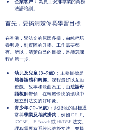
企業客戶：
 為員工安排專業的商務
法語培訓。
首先，要搞清楚你嘅學習目標
在香港，學法文的原因多樣，由純粹培
養興趣，到實際的升學、工作需要都
有。所以，清楚自己的目標，是篩選課
程的第一步。
幼兒及兒童 (3–9歲)：
 主要目標是
培養語感和興趣
。課程最好以互動
遊戲、故事和歌曲為主，由
法語母
語教師
帶領，在輕鬆愉快的環境中
建立對法文的好印象。
青少年 (10–16歲)：
 此階段的目標通
常與
學業及考試掛鉤
，例如 DELF、
IGCSE、IB French 或 HKDSE 法文。
課程需要有系統地教授文法，並提