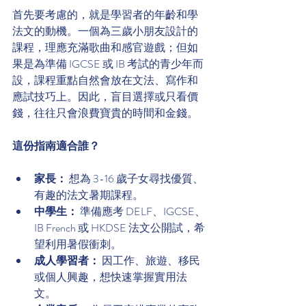
首先要考慮的，就是學習者的年齡和學
法文的動機。一個為三歲小朋友設計的
課程，理應充滿歌曲和感官遊戲；但如
果是為準備 IGCSE 或 IB 考試的青少年而
設，課程重點自然會放在文法、寫作和
應試技巧上。因此，盲目選擇或只看價
錢，往往只會浪費寶貴的時間和金錢。
這份指南適合誰？
家長：
 想為 3-16 歲子女尋找優質、
有趣的法文暑期課程。
中學生：
 準備應考 DELF、IGCSE、
IB French 或 HKDSE 法文公開試，希
望利用暑假衝刺。
成人學習者：
 因工作、旅遊、移民
或個人興趣，想快速掌握實用法
文。