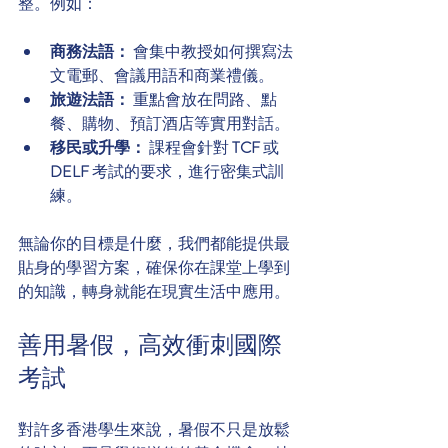
整。例如：
商務法語：
 會集中教授如何撰寫法
文電郵、會議用語和商業禮儀。
旅遊法語：
 重點會放在問路、點
餐、購物、預訂酒店等實用對話。
移民或升學：
 課程會針對 
TCF
 或 
DELF
 考試的要求，進行密集式訓
練。
無論你的目標是什麼，我們都能提供最
貼身的學習方案，確保你在課堂上學到
的知識，轉身就能在現實生活中應用。
善用暑假，高效衝刺國際
考試
對許多香港學生來說，暑假不只是放鬆