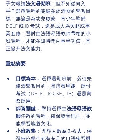
子女報讀
法文暑期班
，但不知從何入
手？選擇課程的關鍵在於清晰的學習目
標，無論是為幼兒啟蒙、青少年準備 
DELF 或 IB 考試，還是成人為興趣或事
業進修，選對由法語母語教師帶領的小
班課程，才能在短時間內事半功倍，真
正提升法文能力。
重點摘要
目標為本：
 選擇暑期班前，必須先
釐清學習目的，是培養興趣、應付
考試（DELF、IGCSE、IB）還是實
際應用。
師資關鍵：
 堅持選擇由
法語母語教
師
任教的課程，確保發音純正，並
能學習地道文化。
小班教學：
 理想人數為 
2–6 人
，保
證每位學生都有充足的口語練習機