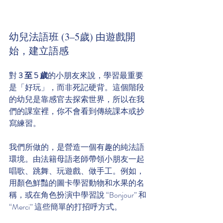
幼兒法語班 (3–5歲) 由遊戲開
始，建立語感
對 
3 至 5 歲
的小朋友來說，學習最重要
是「好玩」，而非死記硬背。這個階段
的幼兒是靠感官去探索世界，所以在我
們的課室裡，你不會看到傳統課本或抄
寫練習。
我們所做的，是營造一個有趣的純法語
環境。由法籍母語老師帶領小朋友一起
唱歌、跳舞、玩遊戲、做手工。例如，
用顏色鮮豔的圖卡學習動物和水果的名
稱，或在角色扮演中學習說 “Bonjour” 和 
“Merci” 這些簡單的打招呼方式。