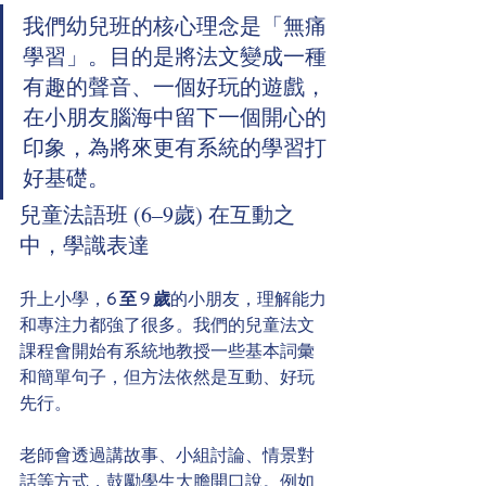
我們幼兒班的核心理念是「無痛
學習」。目的是將法文變成一種
有趣的聲音、一個好玩的遊戲，
在小朋友腦海中留下一個開心的
印象，為將來更有系統的學習打
好基礎。
兒童法語班 (6–9歲) 在互動之
中，學識表達
升上小學，
6 至 9 歲
的小朋友，理解能力
和專注力都強了很多。我們的兒童法文
課程會開始有系統地教授一些基本詞彙
和簡單句子，但方法依然是互動、好玩
先行。
老師會透過講故事、小組討論、情景對
話等方式，鼓勵學生大膽開口說。例如