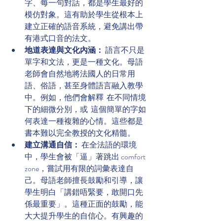
字、每一句對話，都是學生最好的
模仿對象。這有助於學生從根本上
建立正確的語音系統，避免講出帶
有港式口音的法文。
地道表達與文化內涵：
 語言不只是
單字和文法，更是一種文化。母語
老師會自然地將法國人的日常用
語、俗語，甚至身體語言融入教學
中。例如，他們會解釋  在不同情境
下的細微分別，或  這個簡單的字如
何表達一種複雜的心情。這些都是
書本難以完全教授的文化精髓。
建立溝通自信：
 在全法語的環境
中，學生會被「逼」著跳出 comfort 
zone，嘗試用有限的詞彙表達自
己。母語老師擅長鼓勵和引導，讓
學生明白「講錯唔緊要，敢開口先
係最重要」。這種正面的鼓勵，能
大大提升學生的自信心。有興趣的