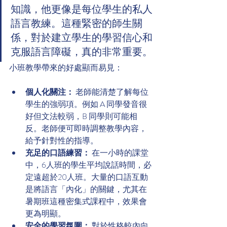
知識，他更像是每位學生的私人
語言教練。這種緊密的師生關
係，對於建立學生的學習信心和
克服語言障礙，真的非常重要。
小班教學帶來的好處顯而易見：
個人化關注：
 老師能清楚了解每位
學生的強弱項。例如 A 同學發音很
好但文法較弱，B 同學則可能相
反。老師便可即時調整教學內容，
給予針對性的指導。
充足的口語練習：
 在一小時的課堂
中，6人班的學生平均說話時間，必
定遠超於20人班。大量的口語互動
是將語言「內化」的關鍵，尤其在
暑期班這種密集式課程中，效果會
更為明顯。
安全的學習氛圍：
 對於性格較內向