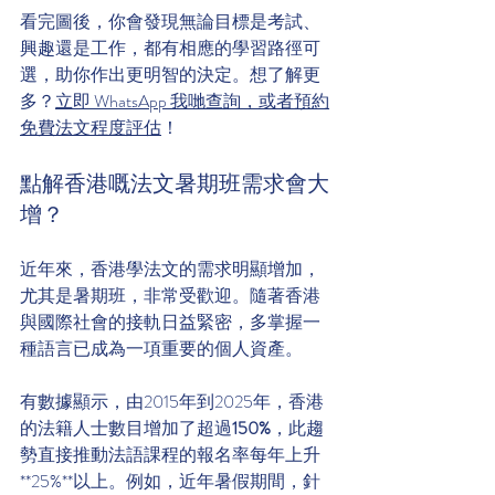
看完圖後，你會發現無論目標是考試、
興趣還是工作，都有相應的學習路徑可
選，助你作出更明智的決定。想了解更
多？
立即 WhatsApp 我哋查詢，或者預約
免費法文程度評估
！
點解香港嘅法文暑期班需求會大
增？
近年來，香港學法文的需求明顯增加，
尤其是暑期班，非常受歡迎。隨著香港
與國際社會的接軌日益緊密，多掌握一
種語言已成為一項重要的個人資產。
有數據顯示，由2015年到2025年，香港
的法籍人士數目增加了超過
150%
，此趨
勢直接推動法語課程的報名率每年上升
**25%**以上。例如，近年暑假期間，針