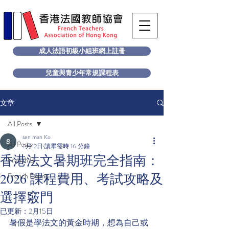
成人法語初級小組班網上註冊
兒童與青少年常規課程表
文章
All Posts
sen man Ko
All Posts
2月12日
讀畢需時 16 分鐘
香港法文暑期班完全指南：
French B
2026 課程費用、考試攻略及
French Exams
選擇竅門
已更新：
2月15日
暑假是學法文的黃金時期，想為自己或