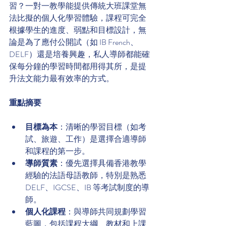
習？一對一教學能提供傳統大班課堂無
法比擬的個人化學習體驗，課程可完全
根據學生的進度、弱點和目標設計，無
論是為了應付公開試（如 IB French、
DELF）還是培養興趣，私人導師都能確
保每分鐘的學習時間都用得其所，是提
升法文能力最有效率的方式。
重點摘要
目標為本
：清晰的學習目標（如考
試、旅遊、工作）是選擇合適導師
和課程的第一步。
導師質素
：優先選擇具備香港教學
經驗的法語母語教師，特別是熟悉 
DELF、IGCSE、IB 等考試制度的導
師。
個人化課程
：與導師共同規劃學習
藍圖，包括課程大綱、教材和上課