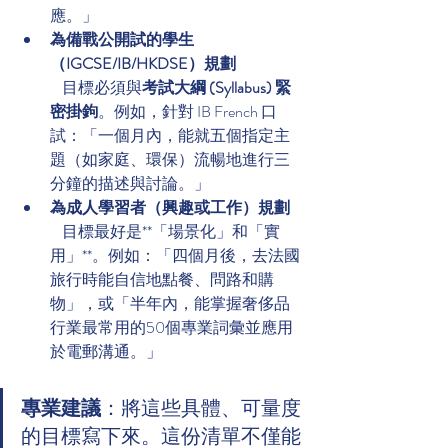
應。」
為備戰公開試的學生
（IGCSE/IB/HKDSE）規劃
    目標必須與
考試大綱 (Syllabus) 緊
密掛鉤
。例如，針對 IB French 口
試：「一個月內，能就五個指定主
題（如家庭、環保）流暢地進行三
分鐘的描述與討論。」
為成人學習者（興趣或工作）規劃
    目標最好是**「場景化」和「實
用」**。例如：「四個月後，去法國
旅行時能自信地點餐、問路和購
物」，或「半年內，能掌握奢侈品
行業最常用的50個專業詞彙並應用
於電郵溝通。」
專業建議
：將這些具體、可量度
的目標寫下來。這份清單不僅能