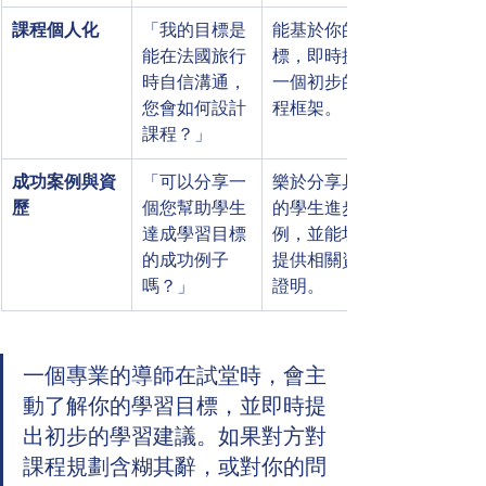
課程個人化
「我的目標是
能基於你的目
能在法國旅行
標，即時提出
時自信溝通，
一個初步的課
您會如何設計
程框架。
課程？」
成功案例與資
「可以分享一
樂於分享具體
歷
個您幫助學生
的學生進步實
達成學習目標
例，並能坦然
的成功例子
提供相關資歷
嗎？」
證明。
一個專業的導師在試堂時，會主
動了解你的學習目標，並即時提
出初步的學習建議。如果對方對
課程規劃含糊其辭，或對你的問