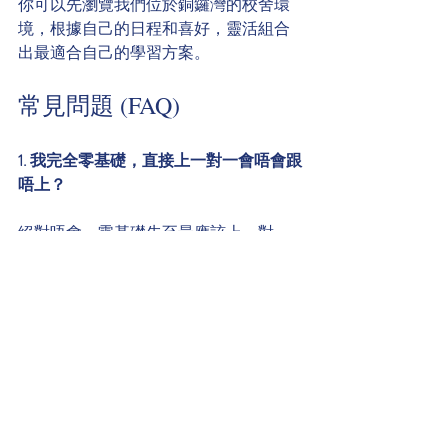
你可以先瀏覽我們位於銅鑼灣的校舍環
境，根據自己的日程和喜好，靈活組合
出最適合自己的學習方案。
常見問題 (FAQ)
1. 我完全零基礎，直接上一對一會唔會跟
唔上？
絕對唔會，零基礎先至最應該上一對
一！私人補習最大的價值就係「因材施
教」。專業導師會由最基本的字母和發
音開始，一步步帶領你。喺無同輩壓力
的環境下，你可以放膽發問，老師亦能
即時調整教學節奏，確保你打好穩固基
礎。
2. 法文私人補習收費，點樣先算合理？