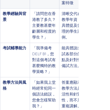
案特徵
教學經驗與背
「請問您在香
清晰交代在地
景
港教了多久？
教學年資，能
主要教甚麼年
具體提及曾處
齡層和程度的
理的學生案
學生？」
例。
考試輔導能力
「我準備考 
能具體說出考
DELF B1，您
試各部分的難
對這個考試有
點及針對性的
甚麼獨特的教
備試方法。
學策略？」
教學方法與風
「如果我上堂
答案應顯示其
格
時經常犯同一
教學方法具靈
個語法錯誤，
活性和針對
您會怎樣幫助
性，而不只是
我？」
重複講解。