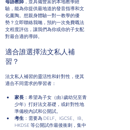
母語教師
，並具備豐富的本地教學經
驗，能為你提供最地道的發音指導和文
化薰陶。想親身體驗一對一教學的優
勢？立即聯絡我哋，預約一次免費嘅法
文程度評估，讓我們為你或你的子女配
對最合適的導師。
適合誰選擇法文私人補
習？
法文私人補習的靈活性和針對性，使其
適合不同需求的學習者：
家長
：希望為子女（由3歲幼兒至青
少年）打好法文基礎，或針對性地
準備校內試和公開試。
考生
：需要為 DELF、IGCSE、IB、
HKDSE 等公開試作最後衝刺，集中