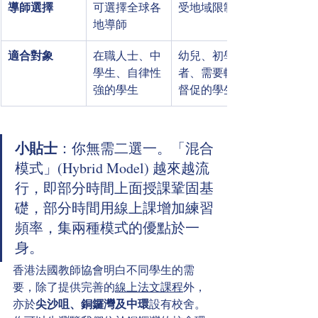
導師選擇
可選擇全球各
受地域限制
地導師
適合對象
在職人士、中
幼兒、初學
學生、自律性
者、需要較多
強的學生
督促的學生
小貼士
：你無需二選一。「混合
模式」(Hybrid Model) 越來越流
行，即部分時間上面授課鞏固基
礎，部分時間用線上課增加練習
頻率，集兩種模式的優點於一
身。
香港法國教師協會明白不同學生的需
要，除了提供完善的
線上法文課程
外，
亦於
尖沙咀、銅鑼灣及中環
設有校舍。