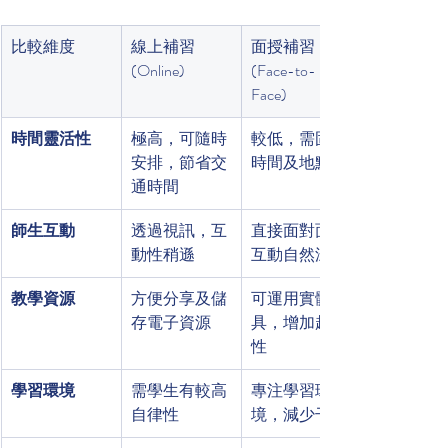
比較維度
線上補習 
面授補習 
(Online)
(Face-to-
Face)
時間靈活性
極高，可隨時
較低，需固定
安排，節省交
時間及地點
通時間
師生互動
透過視訊，互
直接面對面，
動性稍遜
互動自然深入
教學資源
方便分享及儲
可運用實體教
存電子資源
具，增加趣味
性
學習環境
需學生有較高
專注學習環
自律性
境，減少干擾