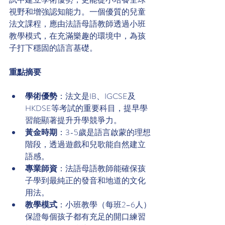
視野和增強認知能力。一個優質的兒童
法文課程，應由法語母語教師透過小班
教學模式，在充滿樂趣的環境中，為孩
子打下穩固的語言基礎。
重點摘要
學術優勢
：法文是IB、IGCSE及
HKDSE等考試的重要科目，提早學
習能顯著提升升學競爭力。
黃金時期
：3-5歲是語言啟蒙的理想
階段，透過遊戲和兒歌能自然建立
語感。
專業師資
：法語母語教師能確保孩
子學到最純正的發音和地道的文化
用法。
教學模式
：小班教學（每班2–6人）
保證每個孩子都有充足的開口練習