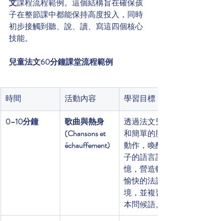
文
課程流程範例。這個結構旨在確保孩
子在整節課中都能保持高度投入，同時
初步接觸到聽、說、讀、寫這四個核心
技能。
兒童法文60分鐘課堂流程範例
時間
活動內容
學習目標
0–10分鐘
歌曲與熱身 
透過法文兒歌
(Chansons et 
和簡單的肢體
échauffement)
動作，喚醒孩
子的語言記
憶，營造輕鬆
愉快的法語環
境，並複習基
本問候語。