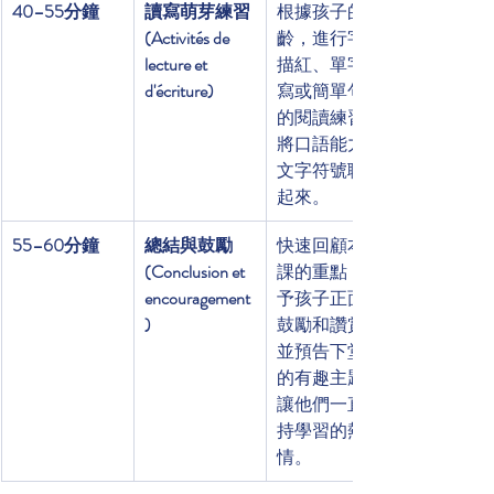
40–55分鐘
讀寫萌芽練習 
根據孩子的年
(Activités de 
齡，進行字母
lecture et 
描紅、單字抄
d'écriture)
寫或簡單句子
的閱讀練習，
將口語能力與
文字符號聯繫
起來。
55–60分鐘
總結與鼓勵 
快速回顧本堂
(Conclusion et 
課的重點，給
encouragement
予孩子正面的
)
鼓勵和讚賞，
並預告下堂課
的有趣主題，
讓他們一直保
持學習的熱
情。