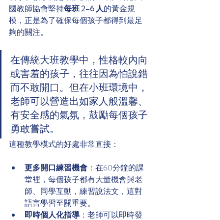
國教師協會堅持
每班 2–6 人
的黃金規
模，正是為了確保每個孩子都得到最足
夠的關注。
在傳統大班教學中，性格較內向
或害羞的孩子，往往因為怕說錯
而不敢開口。但在小班環境中，
老師可以營造出如家人般溫馨、
有安全感的氣氛，鼓勵每個孩子
勇敢嘗試。
這種教學模式的好處非常直接：
更多開口練習機會
：在60分鐘的課
堂裡，每個孩子都有大量機會與老
師、同學互動，練習說法文，這對
語言學習至關重要。
即時個人化指導
：老師可以即時發