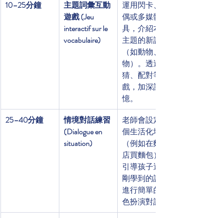
10–25分鐘
主題詞彙互動
運用閃卡、布
遊戲 (Jeu 
偶或多媒體工
interactif sur le 
具，介紹本週
vocabulaire)
主題的新詞彙
（如動物、食
物）。透過競
猜、配對等遊
戲，加深記
憶。
25–40分鐘
情境對話練習 
老師會設定一
(Dialogue en 
個生活化場景
situation)
（例如在麵包
店買麵包），
引導孩子運用
剛學到的詞彙
進行簡單的角
色扮演對話。