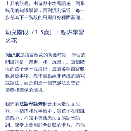
上升的旅程。由遊戲中培養語感，到系
統化的知識學習，再到流利溝通，每一
步都為下一階段的飛躍打好穩固基礎。
幼兒階段（3–5歲）：點燃學習
火花
3至5歲
是語言啟蒙的黃金時期，學習的
關鍵詞是「樂趣」和「沉浸」。這個階
段的孩子像一塊海綿，透過各種感官吸
收身邊事物。教學重點絕非傳統的讀寫
或語法，而是創造一個充滿法文聲音、
節奏和圖像的環境。
我們的
法語母語老師
會用大量法文兒
歌、手指謠和故事繪本，讓孩子在唱跳
遊戲中，不知不覺熟悉法文的語音語
調。課堂上會用顏色鮮豔的卡片、布偶