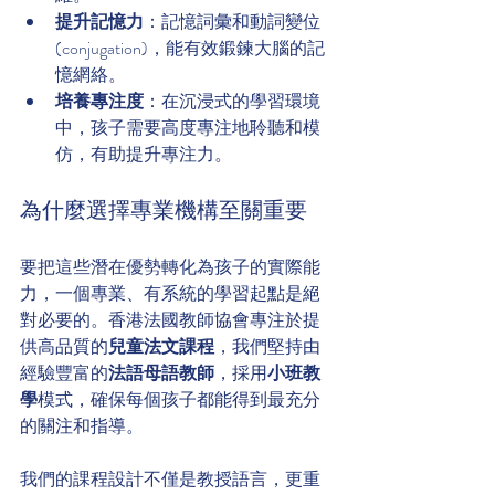
提升記憶力
：記憶詞彙和動詞變位 
(conjugation)，能有效鍛鍊大腦的記
憶網絡。
培養專注度
：在沉浸式的學習環境
中，孩子需要高度專注地聆聽和模
仿，有助提升專注力。
為什麼選擇專業機構至關重要
要把這些潛在優勢轉化為孩子的實際能
力，一個專業、有系統的學習起點是絕
對必要的。香港法國教師協會專注於提
供高品質的
兒童法文課程
，我們堅持由
經驗豐富的
法語母語教師
，採用
小班教
學
模式，確保每個孩子都能得到最充分
的關注和指導。
我們的課程設計不僅是教授語言，更重