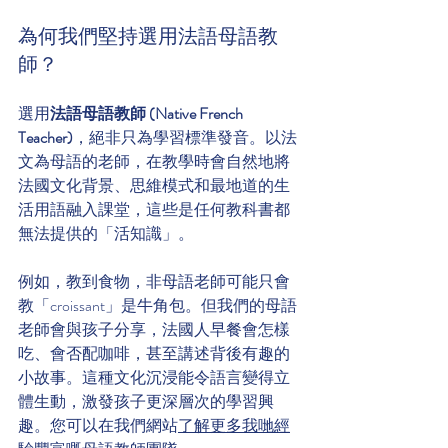
為何我們堅持選用法語母語教
師？
選用
法語母語教師 (Native French 
Teacher)
，絕非只為學習標準發音。以法
文為母語的老師，在教學時會自然地將
法國文化背景、思維模式和最地道的生
活用語融入課堂，這些是任何教科書都
無法提供的「活知識」。
例如，教到食物，非母語老師可能只會
教「croissant」是牛角包。但我們的母語
老師會與孩子分享，法國人早餐會怎樣
吃、會否配咖啡，甚至講述背後有趣的
小故事。這種文化沉浸能令語言變得立
體生動，激發孩子更深層次的學習興
趣。您可以在我們網站
了解更多我哋經