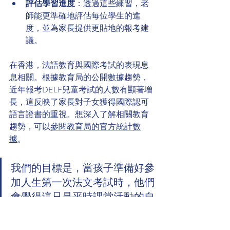
評估學習進度
：透過這些練習，老
師能更準確地評估每位學生的進
度，並為家長提供更貼地的報考建
議。
在香港，法語教育與國際考試的表現息
息相關。根據教育局的公開數據趨勢，
近年報考DELF兒童考試的人數有顯著增
長，這反映了家長對子女獲得國際認可
語言證書的重視。想深入了解相關教育
趨勢，可以
參閱教育局的官方統計數
據
。
我們的目標是，當孩子準備好參
加人生第一次法文考試時，他們
會覺得這只是平時課堂活動的自
然延伸，而不是一場令人害怕的
挑戰。