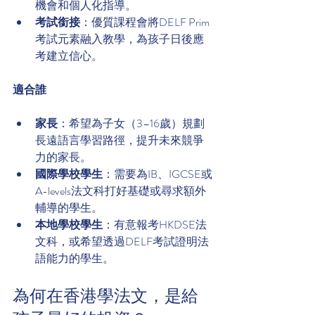
機會和個人化指導。
考試銜接
：優質課程會將DELF Prim
考試元素融入教學，為孩子日後應
考建立信心。
適合誰
家長
：希望為子女（3–16歲）規劃
長遠語言學習路徑，提升未來競爭
力的家長。
國際學校學生
：需要為IB、IGCSE或
A-levels法文科打好基礎或尋求額外
輔導的學生。
本地學校學生
：有意報考HKDSE法
文科，或希望透過DELF考試證明法
語能力的學生。
為何在香港學法文，是給