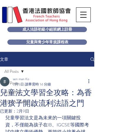
成人法語初級小組班網上註冊
兒童與青少年常規課程表
文章
All Posts
sen man Ko
All Posts
2月5日
讀畢需時 14 分鐘
兒童法文學習全攻略：為香
French B
港孩子開啟流利法語之門
French Exams
已更新：
2月9日
兒童學習法文是為未來的一項關鍵投
資，不僅能為孩子在IB、IGCSE等國際考
試中建立學術優勢，更能從小培養全球