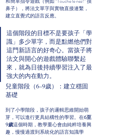
和簡單指令遊戲（例如 “Touche le nez!” 摸
鼻子），將法文單字與實物直接連繫，
建立直覺式的語言反應。
這個階段的目標不是要孩子「學
識」多少單字，而是點燃他們對
這門新語言的好奇心。當孩子將
法文與開心的遊戲體驗聯繫起
來，就為日後持續學習注入了最
強大的內在動力。
兒童階段（6–9歲）：建立穩固
基礎
到了小學階段，孩子的邏輯思維開始萌
芽，可以進行更具結構性的學習。在
6至
9歲
這個時期，教學重心會由純粹培養興
趣，慢慢過渡到系統化的語言知識學