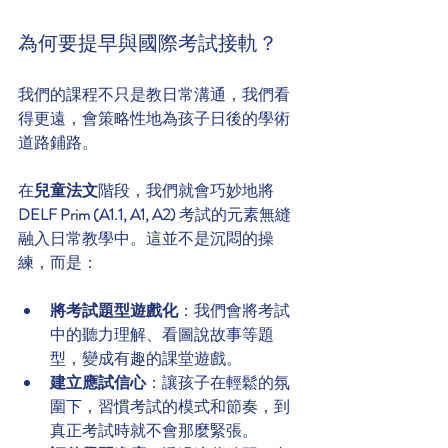
為何要提早與國際考試接軌？
我們的課程不只是教日常溝通，我們看
得更遠，會策略性地為孩子日後的學術
道路鋪路。
在
兒童法文
階段，我們就會巧妙地將 
DELF Prim (A1.1, A1, A2)
 考試的元素無縫
融入日常教學中。這並不是沉悶的操
練，而是：
將考試題型遊戲化
：我們會將考試
中的聽力理解、看圖說故事等題
型，變成有趣的課堂遊戲。
建立應試信心
：讓孩子在輕鬆的氛
圍下，習慣考試的模式和節奏，到
真正考試時就不會那麼緊張。