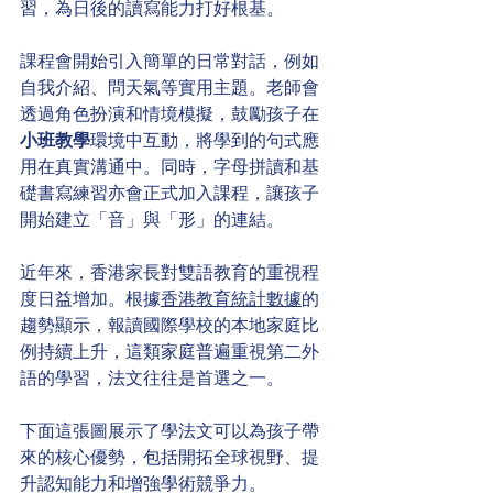
習，為日後的讀寫能力打好根基。
課程會開始引入簡單的日常對話，例如
自我介紹、問天氣等實用主題。老師會
透過角色扮演和情境模擬，鼓勵孩子在
小班教學
環境中互動，將學到的句式應
用在真實溝通中。同時，字母拼讀和基
礎書寫練習亦會正式加入課程，讓孩子
開始建立「音」與「形」的連結。
近年來，香港家長對雙語教育的重視程
度日益增加。根據
香港教育統計數據
的
趨勢顯示，報讀國際學校的本地家庭比
例持續上升，這類家庭普遍重視第二外
語的學習，法文往往是首選之一。
下面這張圖展示了學法文可以為孩子帶
來的核心優勢，包括開拓全球視野、提
升認知能力和增強學術競爭力。
