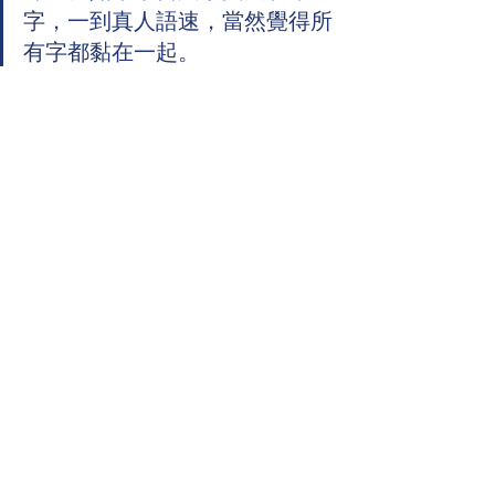
字，一到真人語速，當然覺得所
有字都黏在一起。
這也是為甚麼小班比大班更適合改善這
個盲點。因為老師可以即場糾正口型、
節奏、連音和停頓，學生也有足夠機會
反覆開口，而不是整堂只聽不講。
中文母語者學法文：3大優
勢與2大盲點比較
項目
🔄 實施複雜度
⚡ 資源需求 / 
效率
優勢1：漢字
中等：需設計
中低：詞根
書寫系統培養
視覺化教材與
表、顏色標
的視覺記憶與
練習流程
記、視覺資源