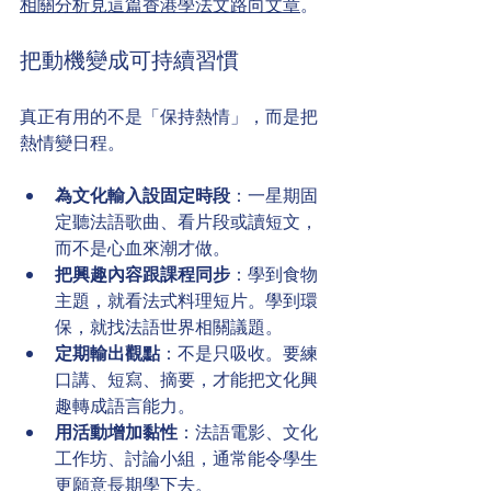
相關分析見這篇香港學法文路向文章
。
把動機變成可持續習慣
真正有用的不是「保持熱情」，而是把
熱情變日程。
為文化輸入設固定時段
：一星期固
定聽法語歌曲、看片段或讀短文，
而不是心血來潮才做。
把興趣內容跟課程同步
：學到食物
主題，就看法式料理短片。學到環
保，就找法語世界相關議題。
定期輸出觀點
：不是只吸收。要練
口講、短寫、摘要，才能把文化興
趣轉成語言能力。
用活動增加黏性
：法語電影、文化
工作坊、討論小組，通常能令學生
更願意長期學下去。