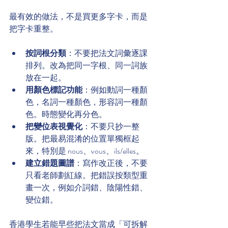
最有效的做法，不是買更多字卡，而是
把字卡重整。
按詞根分類
：不要把法文詞彙逐課
排列。改為把同一字根、同一詞族
放在一起。
用顏色標記功能
：例如動詞一種顏
色，名詞一種顏色，形容詞一種顏
色。時態變化再分色。
把變位表視覺化
：不要只抄一整
版。把最易混淆的位置單獨框起
來，特別是 nous、vous、ils/elles。
建立錯題圖譜
：寫作改正後，不要
只看老師劃紅線。把錯誤按類型重
畫一次，例如介詞錯、陰陽性錯、
變位錯。
香港學生若能早些把法文當成「可拆解