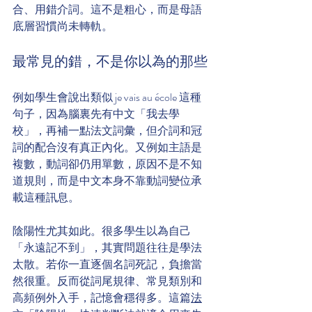
合、用錯介詞。這不是粗心，而是母語
底層習慣尚未轉軌。
最常見的錯，不是你以為的那些
例如學生會說出類似 je vais au école 這種
句子，因為腦裏先有中文「我去學
校」，再補一點法文詞彙，但介詞和冠
詞的配合沒有真正內化。又例如主語是
複數，動詞卻仍用單數，原因不是不知
道規則，而是中文本身不靠動詞變位承
載這種訊息。
陰陽性尤其如此。很多學生以為自己
「永遠記不到」，其實問題往往是學法
太散。若你一直逐個名詞死記，負擔當
然很重。反而從詞尾規律、常見類別和
高頻例外入手，記憶會穩得多。這篇
法