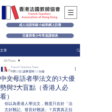
成人法語初級小組班網上註冊
兒童與青少年常規課程表
文章
All Posts
French Teachers Team
All Posts
5月27日
讀畢需時 12 分鐘
中文母語者學法文的3大優
French B
勢與2大盲點（香港人必
French Exams
看）
你以為香港人學法文，難度只在於「法
文好難記、發音好難讀」？其實真正拉