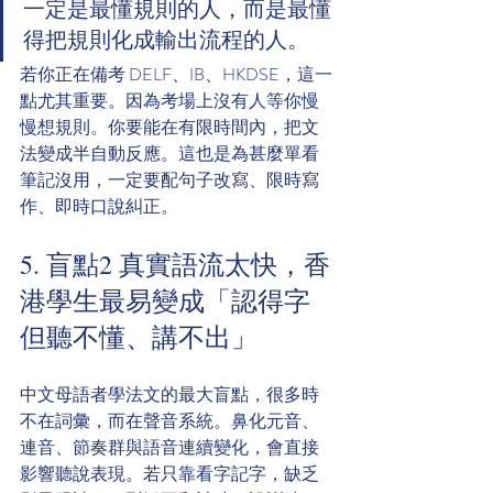
一定是最懂規則的人，而是最懂
得把規則化成輸出流程的人。
若你正在備考 DELF、IB、HKDSE，這一
點尤其重要。因為考場上沒有人等你慢
慢想規則。你要能在有限時間內，把文
法變成半自動反應。這也是為甚麼單看
筆記沒用，一定要配句子改寫、限時寫
作、即時口說糾正。
5. 盲點2 真實語流太快，香
港學生最易變成「認得字
但聽不懂、講不出」
中文母語者學法文的最大盲點，很多時
不在詞彙，而在聲音系統。鼻化元音、
連音、節奏群與語音連續變化，會直接
影響聽說表現。若只靠看字記字，缺乏