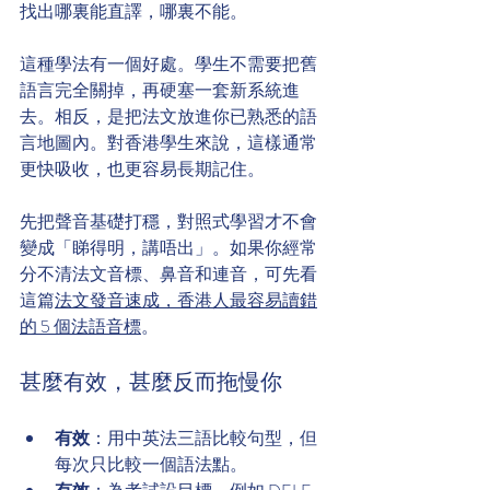
找出哪裏能直譯，哪裏不能。
這種學法有一個好處。學生不需要把舊
語言完全關掉，再硬塞一套新系統進
去。相反，是把法文放進你已熟悉的語
言地圖內。對香港學生來說，這樣通常
更快吸收，也更容易長期記住。
先把聲音基礎打穩，對照式學習才不會
變成「睇得明，講唔出」。如果你經常
分不清法文音標、鼻音和連音，可先看
這篇
法文發音速成，香港人最容易讀錯
的 5 個法語音標
。
甚麼有效，甚麼反而拖慢你
有效
：用中英法三語比較句型，但
每次只比較一個語法點。