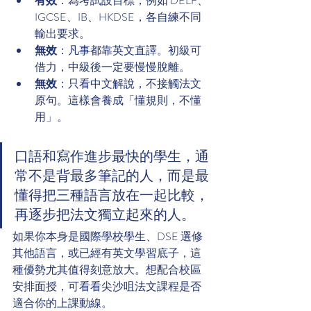
有效
：為考試設目標，例如 DELF、
IGCSE、IB、HKDSE，各自練不同
輸出要求。
無效
：凡事都靠英文直譯。初級可
借力，中級後一定要慢慢脫離。
無效
：只看中文解說，不接觸法文
原句。這樣會養成「懂規則，不懂
用」。
口語和寫作進步最快的學生，通
常不是背最多筆記的人，而是最
懂得把三種語言放在一起比較，
再逐步把法文獨立起來的人。
如果你本身是國際學校學生、DSE 選修
其他語言，或已經有英文學習底子，這
種優勢尤其值得刻意放大。想配合校區
安排面授，可看看尖沙咀法文課程是否
適合你的上課動線。