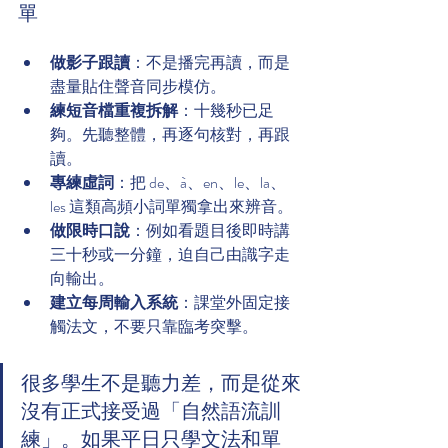
單
做影子跟讀
：不是播完再讀，而是
盡量貼住聲音同步模仿。
練短音檔重複拆解
：十幾秒已足
夠。先聽整體，再逐句核對，再跟
讀。
專練虛詞
：把 de、à、en、le、la、
les 這類高頻小詞單獨拿出來辨音。
做限時口說
：例如看題目後即時講
三十秒或一分鐘，迫自己由識字走
向輸出。
建立每周輸入系統
：課堂外固定接
觸法文，不要只靠臨考突擊。
很多學生不是聽力差，而是從來
沒有正式接受過「自然語流訓
練」。如果平日只學文法和單