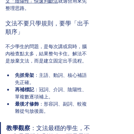
文「陰陽性」快速判斷法
就適合用來先
整理思路。
文法不要只學規則，要學「出手
順序」
不少學生的問題，是每次講或寫時，腦
內檢查點太多，結果整句卡住。解法不
是放棄文法，而是建立固定出手流程。
先抓骨架
：主語、動詞、核心補語
先正確。
再補標記
：冠詞、介詞、陰陽性、
單複數逐項補上。
最後才修飾
：形容詞、副詞、較複
雜從句放後面。
教學觀察
：文法最穩的學生，不