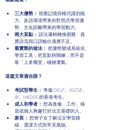
三大優勢：
 視覺記憶與模式識別能
力、多語環境帶來的對照式學習優
勢、文化距離帶來的學習動力。
兩大盲點：
 語法邏輯轉換困難、真
實語流與口語輸出適應不足。
最實際的做法：
 把優勢變成系統化
學習工具，把盲點拆開練，而不是
靠「上多幾堂」碰碰運氣。
這篇文章適合誰？
考試型學生：
 準備 DELF、IGCSE、
IB、HKDSE 的香港考生。
成人初學者：
 想為進修、工作、移
居或個人興趣打好法文基礎的人。
家長：
 想替子女了解法文學習路
線、選課方式與常見風險。