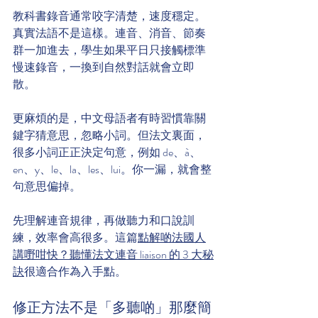
教科書錄音通常咬字清楚，速度穩定。
真實法語不是這樣。連音、消音、節奏
群一加進去，學生如果平日只接觸標準
慢速錄音，一換到自然對話就會立即
散。
更麻煩的是，中文母語者有時習慣靠關
鍵字猜意思，忽略小詞。但法文裏面，
很多小詞正正決定句意，例如 de、à、
en、y、le、la、les、lui。你一漏，就會整
句意思偏掉。
先理解連音規律，再做聽力和口說訓
練，效率會高很多。這篇
點解啲法國人
講嘢咁快？聽懂法文連音 liaison 的 3 大秘
訣
很適合作為入手點。
修正方法不是「多聽啲」那麼簡