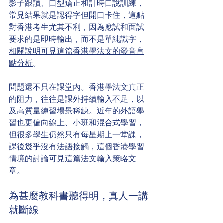
影子跟讀、口型矯正和計時口說訓練，
常見結果就是認得字但開口卡住，這點
對香港考生尤其不利，因為應試和面試
要求的是即時輸出，而不是單純識字，
相關說明可見這篇香港學法文的發音盲
點分析
。
問題還不只在課堂內。香港學法文真正
的阻力，往往是課外持續輸入不足，以
及高質量練習場景稀缺。近年的外語學
習也更偏向線上、小班和混合式學習，
但很多學生仍然只有每星期上一堂課，
課後幾乎沒有法語接觸，
這個香港學習
情境的討論可見這篇法文輸入策略文
章
。
為甚麼教科書聽得明，真人一講
就斷線