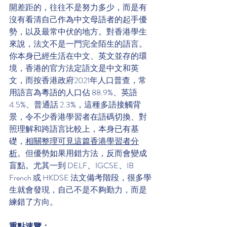
開差距的，往往不是努力多少，而是有
沒有看清自己作為中文母語者的起手優
勢，以及最常中伏的地方。對香港學生
來說，法文不是一門完全陌生的語言。
你本身已經生活在中文、英文並存的環
境，香港的官方法定語文是中文和英
文，而按香港政府2021年人口普查，常
用語言為粵語的人口佔 88.9%、英語 
4.5%、普通話 2.3%，這種多語接觸背
景，令不少香港學習者在語碼切換、對
照理解和跨語言比較上，本身已有基
礎，
相關整理可見這篇香港學習者分
析
。但優勢如果用錯方法，反而會變成
盲點。尤其一到 DELF、IGCSE、IB 
French 或 HKDSE 法文備考階段，很多學
生就會發現，自己不是不夠勤力，而是
練錯了方向。
重點速覽：